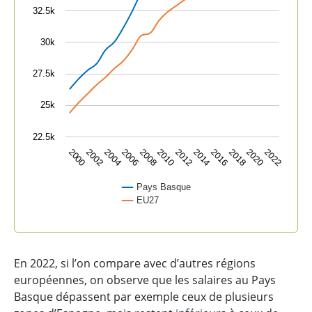
32.5k
30k
27.5k
25k
22.5k
2004
2010
2016
2022
2002
2008
2014
2020
2000
2006
2012
2018
Pays Basque
EU27
End of interactive chart.
En 2022, si l’on compare avec d’autres régions
européennes, on observe que les salaires au Pays
Basque dépassent par exemple ceux de plusieurs