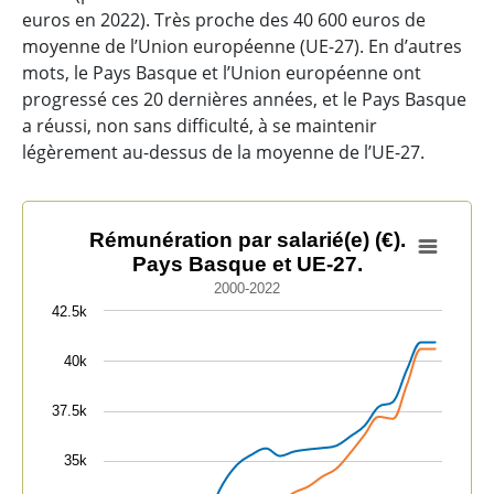
euros en 2022). Très proche des 40 600 euros de
moyenne de l’Union européenne (UE-27). En d’autres
mots, le Pays Basque et l’Union européenne ont
progressé ces 20 dernières années, et le Pays Basque
a réussi, non sans difficulté, à se maintenir
légèrement au-dessus de la moyenne de l’UE-27.
Rémunération par salarié(e) (€). Pays Basque et UE-27.
Rémunération par salarié(e) (€).
Pays Basque et UE-27.
Line chart with 2 lines.
2000-2022
2000-2022
42.5k
View as data table, Rémunération par salarié(e) (€). 
The chart has 1 X axis displaying categories.
40k
The chart has 1 Y axis displaying values. Data ranges 
37.5k
35k