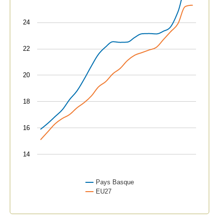
The chart has 1 Y axis displaying values. Data ranges f
24
22
20
18
16
14
Pays Basque
EU27
End of interactive chart.