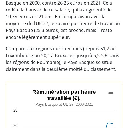
Basque en 2000, contre 26,25 euros en 2021. Cela
reflète la hausse de ce salaire, qui a augmenté de
10,35 euros en 21 ans. En comparaison avec la
moyenne de l’UE-27, le salaire par heure de travail au
Pays Basque (25,3 euros) est proche, mais il reste
encore légèrement supérieur.
Comparé aux régions européennes (depuis 51,7 au
Luxembourg ou 50,1 à Bruxelles, jusqu’à 5,5-5,8 dans
les régions de Roumanie), le Pays Basque se situe
clairement dans la deuxième moitié du classement.
Rémunération par heure travaillée (€).
Rémunération par heure
travaillée (€).
Line chart with 2 lines.
Pays Basque et UE-27. 2000-2021
Pays Basque et UE-27. 2000-2021
28
View as data table, Rémunération par heure travaillée 
The chart has 1 X axis displaying categories.
26