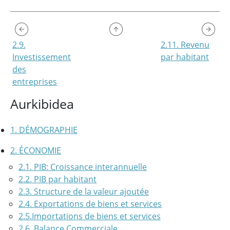
2.9.
2.11. Revenu
Investissement
par habitant
des
entreprises
Aurkibidea
1. DÉMOGRAPHIE
2. ÉCONOMIE
2.1. PIB: Croissance interannuelle
2.2. PIB par habitant
2.3. Structure de la valeur ajoutée
2.4. Exportations de biens et services
2.5.Importations de biens et services
2.6. Balance Commerciale