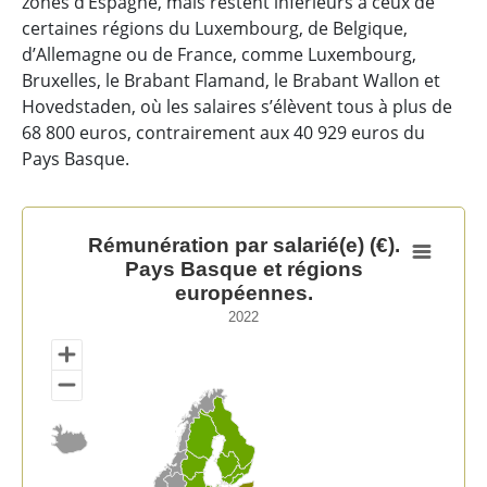
zones d’Espagne, mais restent inférieurs à ceux de
certaines régions du Luxembourg, de Belgique,
d’Allemagne ou de France, comme Luxembourg,
Bruxelles, le Brabant Flamand, le Brabant Wallon et
Hovedstaden, où les salaires s’élèvent tous à plus de
68 800 euros, contrairement aux 40 929 euros du
Pays Basque.
Rémunération par salarié(e) (€). Pays Basque et régio
Rémunération par salarié(e) (€).
Pays Basque et régions
Map of unspecified region with 1 data series.
européennes.
2022
2022
View as data table, Rémunération par salarié(e) (€).