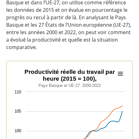
Basque et dans l’UE-27, on utilise comme référence
les données de 2015 et on évalue en pourcentage le
progrès ou recul à partir de là. En analysant le Pays
Basque et les 27 États de l’Union européenne (UE-27),
entre les années 2000 et 2022, on peut voir comment
a évolué la productivité et quelle est la situation
comparative.
Productivité réelle du travail par heure (2015 = 100),
Productivité réelle du travail par
heure (2015 = 100),
Line chart with 2 lines.
Pays Basque et UE-27. 2000-2022
Pays Basque et UE-27. 2000-2022
110
View as data table, Productivité réelle du travail par 
The chart has 1 X axis displaying categories.
105
The chart has 1 Y axis displaying values. Data ranges f
100