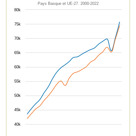
Pays Basque et UE-27. 2000-2022
Pays Basque et UE-27. 2000-2022
80k
View as data table, Productivité réelle du travail par 
The chart has 1 X axis displaying categories.
75k
The chart has 1 Y axis displaying values. Data ranges 
70k
65k
60k
55k
50k
45k
40k