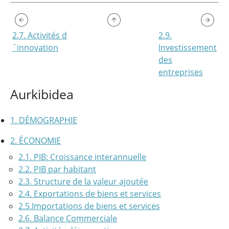
2.7. Activités d
2.9.
´innovation
Investissement
des
entreprises
Aurkibidea
1. DÉMOGRAPHIE
2. ÉCONOMIE
2.1. PIB: Croissance interannuelle
2.2. PIB par habitant
2.3. Structure de la valeur ajoutée
2.4. Exportations de biens et services
2.5.Importations de biens et services
2.6. Balance Commerciale