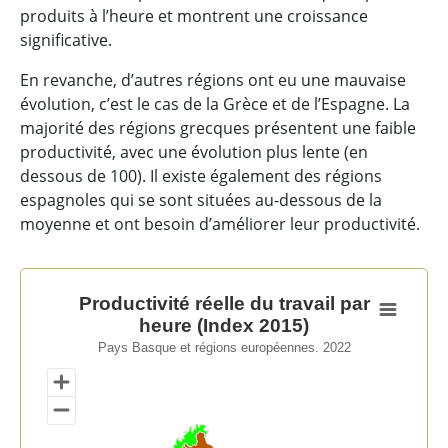
produits à l’heure et montrent une croissance
significative.
En revanche, d’autres régions ont eu une mauvaise
évolution, c’est le cas de la Grèce et de l’Espagne. La
majorité des régions grecques présentent une faible
productivité, avec une évolution plus lente (en
dessous de 100). Il existe également des régions
espagnoles qui se sont situées au-dessous de la
moyenne et ont besoin d’améliorer leur productivité.
Productivité réelle du travail par heure (Index 2015)
Productivité réelle du travail par
heure (Index 2015)
Map of unspecified region with 1 data series.
Pays Basque et régions européennes. 2022
Pays Basque et régions européennes. 2022
View as data table, Productivité réelle du travail par 