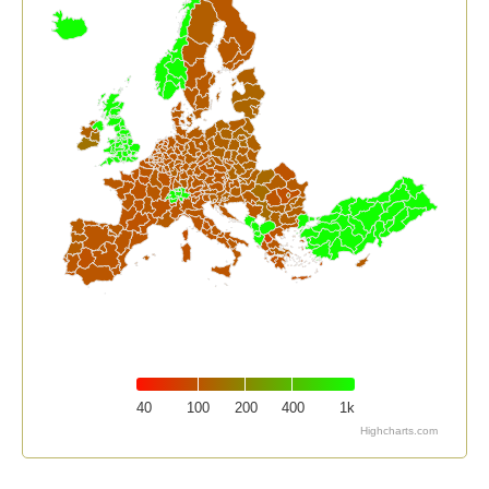
40
100
200
400
1k
Highcharts.com
End of interactive chart.