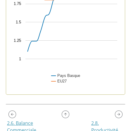
1.75
1.5
1.25
1
Pays Basque
EU27
End of interactive chart.
2.6. Balance
2.8.
Commerciale
Productivité