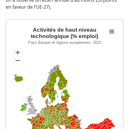
on a observé un écart annuel d’au moins 2,6 points
en faveur de l’UE-27).
Activités de haut niveau technologique (% emploi)
Activités de haut niveau
technologique (% emploi)
Map of unspecified region with 1 data series.
Pays Basque et régions européennes. 2023
Pays Basque et régions européennes. 2023
View as data table, Activités de haut niveau technolo