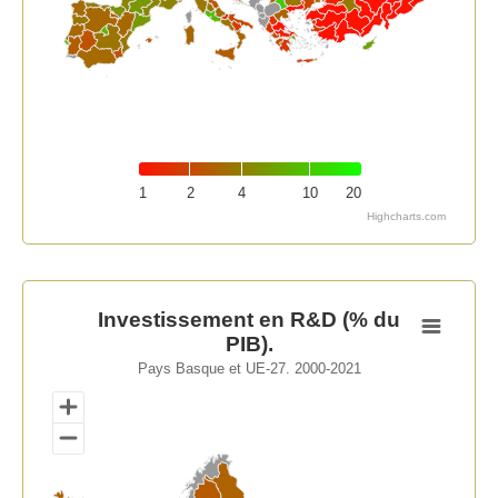
1
2
4
10
20
Highcharts.com
End of interactive chart.
Investissement en R&D (% du PIB).
Investissement en R&D (% du
PIB).
Map of unspecified region with 1 data series.
Pays Basque et UE-27. 2000-2021
Pays Basque et UE-27. 2000-2021
View as data table, Investissement en R&D (% du PIB).