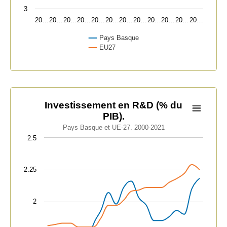
3
20…
20…
20…
20…
20…
20…
20…
20…
20…
20…
20…
20…
Pays Basque
EU27
End of interactive chart.
Investissement en R&D (% du PIB).
Investissement en R&D (% du
PIB).
Line chart with 2 lines.
Pays Basque et UE-27. 2000-2021
Pays Basque et UE-27. 2000-2021
2.5
View as data table, Investissement en R&D (% du PIB).
The chart has 1 X axis displaying categories.
2.25
The chart has 1 Y axis displaying values. Data ranges fr
2