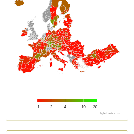
1
2
4
10
20
Highcharts.com
End of interactive chart.