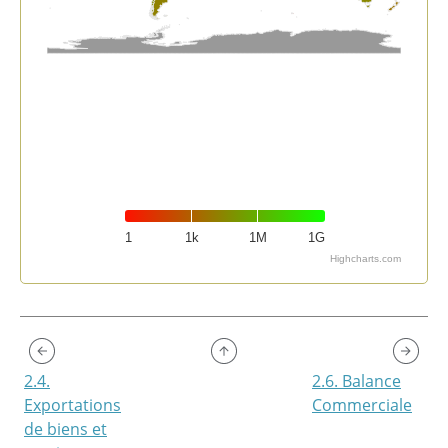
1
1k
1M
1G
Highcharts.com
End of interactive chart.
2.4.
2.6. Balance
Exportations
Commerciale
de biens et