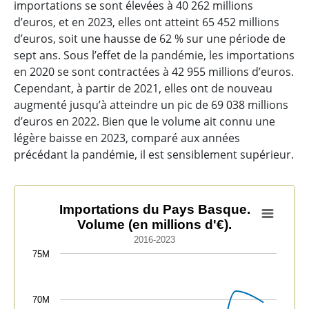
importations se sont élevées à 40 262 millions
d’euros, et en 2023, elles ont atteint 65 452 millions
d’euros, soit une hausse de 62 % sur une période de
sept ans. Sous l’effet de la pandémie, les importations
en 2020 se sont contractées à 42 955 millions d’euros.
Cependant, à partir de 2021, elles ont de nouveau
augmenté jusqu’à atteindre un pic de 69 038 millions
d’euros en 2022. Bien que le volume ait connu une
légère baisse en 2023, comparé aux années
précédant la pandémie, il est sensiblement supérieur.
Importations du Pays Basque. Volume (en millions d'€)
Importations du Pays Basque.
Volume (en millions d'€).
Line chart with 8 data points.
2016-2023
2016-2023
75M
View as data table, Importations du Pays Basque. Volu
The chart has 1 X axis displaying categories.
The chart has 1 Y axis displaying values. Data ranges
70M