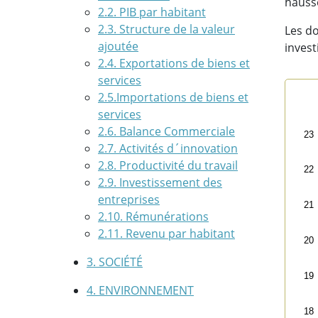
hausse
2.2. PIB par habitant
2.3. Structure de la valeur
Les d
ajoutée
invest
2.4. Exportations de biens et
services
2.5.Importations de biens et
Form
services
Line
2.6. Balance Commerciale
23
Pay
2.7. Activités d´innovation
Vie
2.8. Productivité du travail
22
The 
2.9. Investissement des
The 
entreprises
21
2.10. Rémunérations
2.11. Revenu par habitant
20
3. SOCIÉTÉ
19
4. ENVIRONNEMENT
18