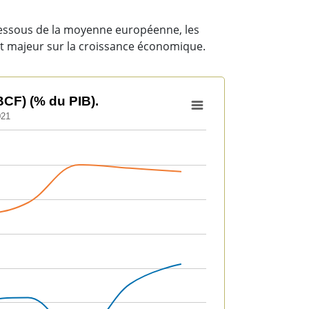
dessous de la moyenne européenne, les
ct majeur sur la croissance économique.
BCF) (% du PIB).
021
 PIB).
 to 22.