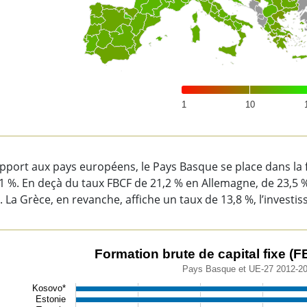
1
10
of interactive chart.
pport aux pays européens, le Pays Basque se place dans la
1 %. En deçà du taux FBCF de 21,2 % en Allemagne, de 23,5 
 La Grèce, en revanche, affiche un taux de 13,8 %, l’investis
ation brute de capital fixe (FBCF) (% du PIB).
Formation brute de capital fixe (F
Pays Basque et UE-27 2012-2
chart with 39 bars.
Kosovo*
s Basque et UE-27 2012-2021
Estonie