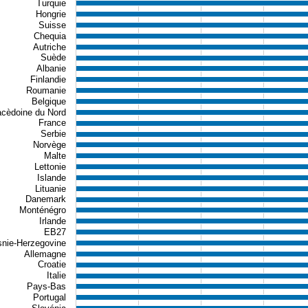
w as data table, Formation brute de capital fixe (FBCF) (% du
Turquie
Hongrie
chart has 1 X axis displaying categories.
Suisse
chart has 1 Y axis displaying values. Data ranges from 13.8 t
Chequia
Autriche
Suède
Albanie
Finlandie
Roumanie
Belgique
cèdoine du Nord
France
Serbie
Norvège
Malte
Lettonie
Islande
Lituanie
Danemark
Monténégro
Irlande
EB27
nie-Herzegovine
Allemagne
Croatie
Italie
Pays-Bas
Portugal