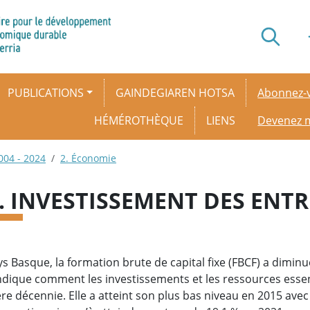
Secondar
PUBLICATIONS
GAINDEGIAREN HOTSA
Abonnez-v
HÉMÉROTHÈQUE
LIENS
Devenez
004 - 2024
2. Économie
9. INVESTISSEMENT DES ENTR
s Basque, la formation brute de capital fixe (FBCF) a diminu
ndique comment les investissements et les ressources essent
re décennie. Elle a atteint son plus bas niveau en 2015 avec