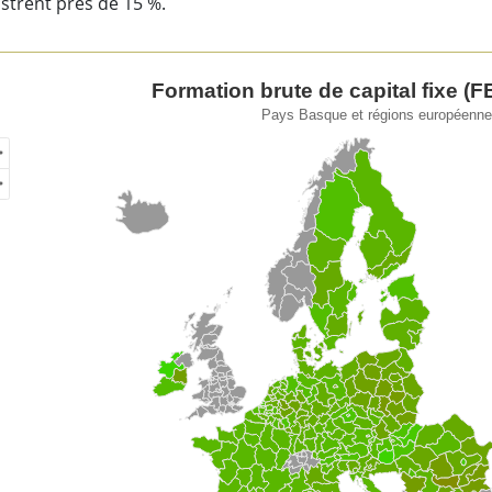
strent près de 15 %.
ation brute de capital fixe (FBCF) (% du PIB).
Formation brute de capital fixe (F
Pays Basque et régions européenne
of unspecified region with 1 data series.
s Basque et régions européennes. 2021
w as data table, Formation brute de capital fixe (FBCF) (% du