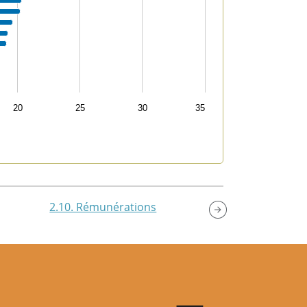
20
25
30
35
2.10. Rémunérations