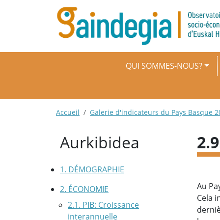
Aller au contenu principal
Navigation principale
QUI SOMMES-NOUS?
Fil d'Ariane
Accueil
Galerie d'indicateurs du Pays Basque 2
Aurkibidea
2.
1. DÉMOGRAPHIE
Au Pay
2. ÉCONOMIE
Cela i
2.1. PIB: Croissance
derniè
interannuelle