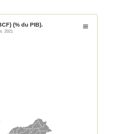
BCF) (% du PIB).
s. 2021
 PIB).