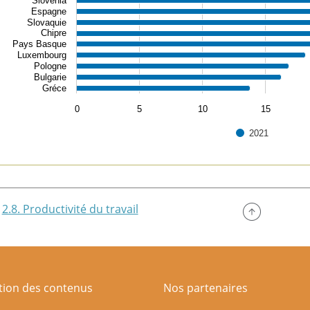
Slovénia
Espagne
Slovaquie
Chipre
Pays Basque
Luxembourg
Pologne
Bulgarie
Gréce
0
5
10
15
2021
of interactive chart.
2.8. Productivité du travail
ation des contenus
Nos partenaires