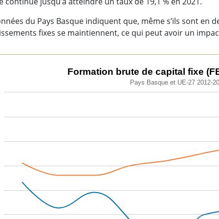
 continue jusqu’à atteindre un taux de 19,1 % en 2021.
onnées du Pays Basque indiquent que, même s’ils sont en 
issements fixes se maintiennent, ce qui peut avoir un impa
ation brute de capital fixe (FBCF) (% du PIB).
Formation brute de capital fixe (F
Pays Basque et UE-27 2012-2
 chart with 2 lines.
s Basque et UE-27 2012-2021
w as data table, Formation brute de capital fixe (FBCF) (% du
chart has 1 X axis displaying categories.
chart has 1 Y axis displaying values. Data ranges from 15.75