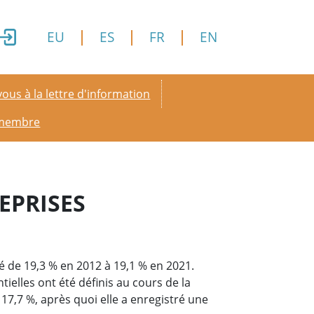
EU
ES
FR
EN
y menu
ous à la lettre d'information
 membre
EPRISES
é de 19,3 % en 2012 à 19,1 % en 2021.
ielles ont été définis au cours de la
 17,7 %, après quoi elle a enregistré une