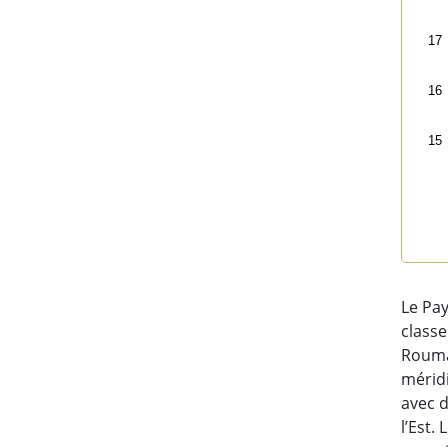
17
16
15
End 
Le Pa
classe
Rouman
méridi
avec d
l’Est.