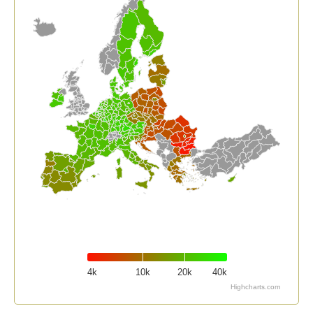
4k
10k
20k
40k
Highcharts.com
End of interactive chart.