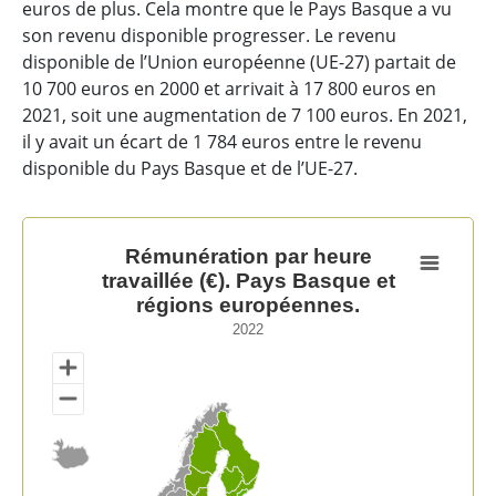
euros de plus. Cela montre que le Pays Basque a vu
son revenu disponible progresser. Le revenu
disponible de l’Union européenne (UE-27) partait de
10 700 euros en 2000 et arrivait à 17 800 euros en
2021, soit une augmentation de 7 100 euros. En 2021,
il y avait un écart de 1 784 euros entre le revenu
disponible du Pays Basque et de l’UE-27.
Rémunération par heure travaillée (€). Pays Basque e
Rémunération par heure
travaillée (€). Pays Basque et
Map of unspecified region with 1 data series.
régions européennes.
2022
2022
View as data table, Rémunération par heure travaillé