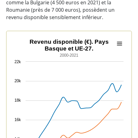
comme la Bulgarie (4 500 euros en 2021) et la
Roumanie (près de 7 000 euros), possèdent un
revenu disponible sensiblement inférieur.
Revenu disponible (€). Pays Basque et UE-27.
Revenu disponible (€). Pays
Basque et UE-27.
Line chart with 2 lines.
2000-2021
2000-2021
22k
View as data table, Revenu disponible (€). Pays Basqu
The chart has 1 X axis displaying categories.
20k
The chart has 1 Y axis displaying values. Data ranges 
18k
16k