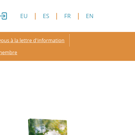
EU
ES
FR
EN
y menu
ous à la lettre d'information
 membre