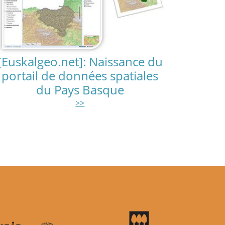
[Euskalgeo.net]: Naissance du
portail de données spatiales
du Pays Basque
>>
te
re page