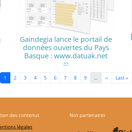
Gaindegia lance le portail de
u
données ouvertes du Pays
Basque : www.datuak.net
>>
Page courante
Page
Page
Page
Page
Page
Page
Page
Page
Page suivan
Derniè
1
2
3
4
5
6
7
8
9
…
››
Last »
ation des contenus
Nos partenaires
ntions légales