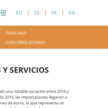
EU
ES
FR
EN
Secondary menu
Hazte socio
Subscribete al boletín
 Y SERVICIOS
do una notable variación entre 2016 y
o 2016, las importaciones llegaron a
ones de euros, lo que representa un