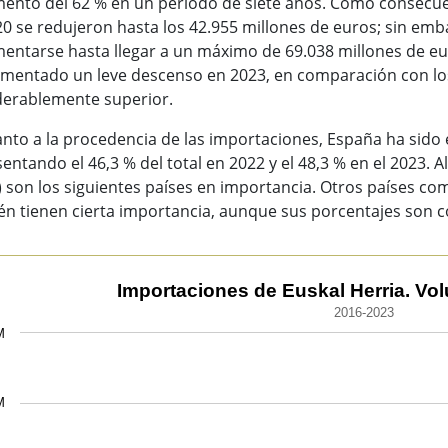
mento del 62 % en un periodo de siete años. Como consecue
0 se redujeron hasta los 42.955 millones de euros; sin emba
mentarse hasta llegar a un máximo de 69.038 millones de e
imentado un leve descenso en 2023, en comparación con los
derablemente superior.
nto a la procedencia de las importaciones, España ha sido e
entando el 46,3 % del total en 2022 y el 48,3 % en el 2023. A
) son los siguientes países en importancia. Otros países como
én tienen cierta importancia, aunque sus porcentajes son 
ortaciones de Euskal Herria. Volumen (millones €).
Importaciones de Euskal Herria. Vol
2016-2023
 chart with 8 data points.
M
6-2023
ew as data table, Importaciones de Euskal Herria. Volumen (m
chart has 1 X axis displaying categories.
M
 chart has 1 Y axis displaying values. Data ranges from 488