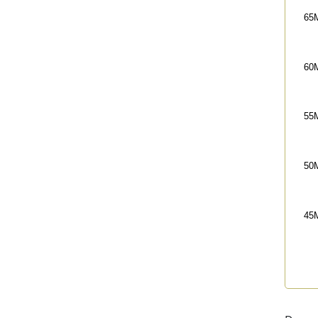
65
60
55
50
45
End 