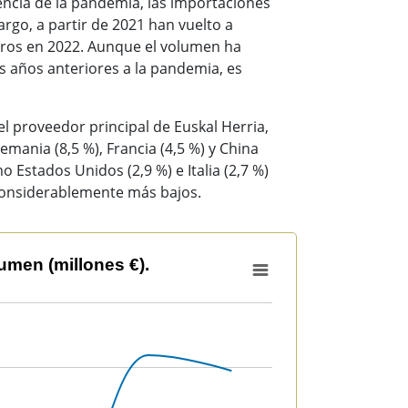
ncia de la pandemia, las importaciones
rgo, a partir de 2021 han vuelto a
uros en 2022. Aunque el volumen ha
 años anteriores a la pandemia, es
l proveedor principal de Euskal Herria,
lemania (8,5 %), Francia (4,5 %) y China
 Estados Unidos (2,9 %) e Italia (2,7 %)
considerablemente más bajos.
umen (millones €).
illones €).
51123 to 70901530.