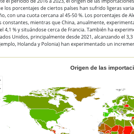
te el periodo de 2016 a 2023, el origen de las importacion
 los porcentajes de ciertos países han sufrido ligeras var
ño, con una cuota cercana al 45-50 %. Los porcentajes de 
 constantes, mientras que China, anualmente, experiment
el 4,1 % y situándose cerca de Francia. También ha experim
ados Unidos, principalmente desde 2021, alcanzando el 3,3 
ejemplo, Holanda y Polonia) han experimentado un incremen
gen de las importaciones
Origen de las importac
of unspecified region with 1 data series.
ew as data table, Origen de las importaciones