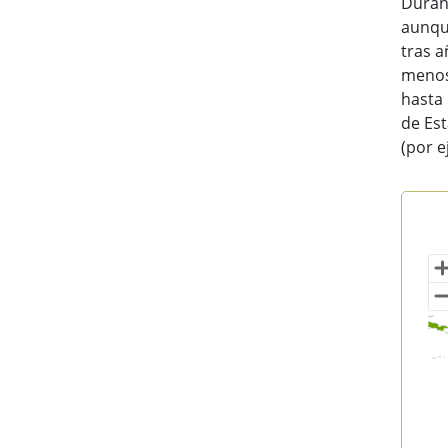
Duran
aunque
tras a
menos
hasta 
de Est
(por 
Ori
Map 
Vi