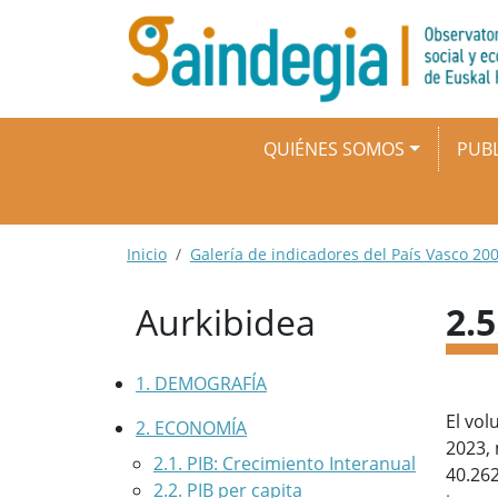
Pasar al contenido principal
Navegación principal
QUIÉNES SOMOS
PUBL
Ruta de navegación
Inicio
Galería de indicadores del País Vasco 200
Aurkibidea
2.
1. DEMOGRAFÍA
El vol
2. ECONOMÍA
2023, 
2.1. PIB: Crecimiento Interanual
40.262
2.2. PIB per capita