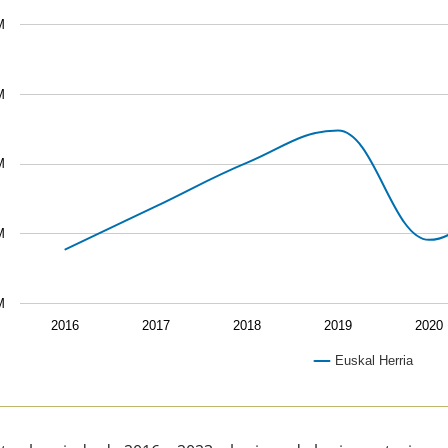
M
M
M
M
M
2016
2017
2018
2019
2020
Euskal Herria
of interactive chart.