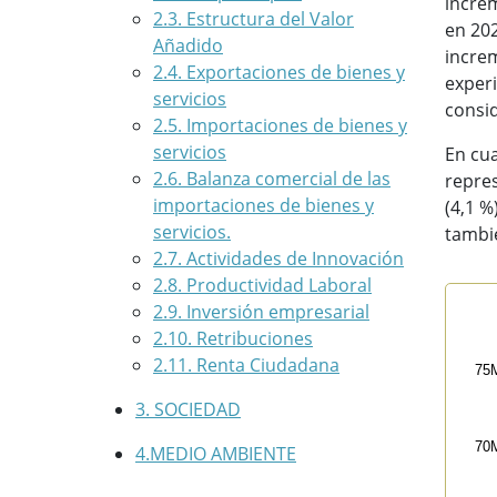
incre
2.3. Estructura del Valor
en 202
Añadido
incre
2.4. Exportaciones de bienes y
exper
servicios
consi
2.5. Importaciones de bienes y
servicios
En cua
2.6. Balanza comercial de las
repres
importaciones de bienes y
(4,1 %
servicios.
tambi
2.7. Actividades de Innovación
2.8. Productividad Laboral
2.9. Inversión empresarial
Imp
2.10. Retribuciones
Line
2.11. Renta Ciudadana
75
201
3. SOCIEDAD
Vi
The 
70
4.MEDIO AMBIENTE
The