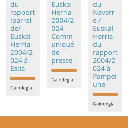
du
Euskal
du
rapport
Herria
Navarr
Iparral
2004/2
e /
de/
024
Euskal
Euskal
Comm
Herria
Herria
uniqué
du
2004/2
de
rapport
024 á
presse
2004/2
Estia
024 à
Pampel
Gaindegia
une
Gaindegia
Gaindegia