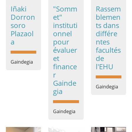
Iñaki
"Somm
Rassem
Dorron
et"
blemen
soro
instituti
ts dans
Plazaol
onnel
différe
a
pour
ntes
évaluer
facultés
et
de
Gaindegia
finance
l'EHU
r
Gainde
Gaindegia
gia
Gaindegia