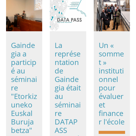
Gainde
La
Un «
gia a
représe
somme
particip
ntation
t »
é au
de
instituti
séminai
Gainde
onnel
re
gia était
pour
"Etorkiz
au
évaluer
uneko
séminai
et
Euskal
re
finance
Buruja
DATAP
r l'école
betza"
ASS