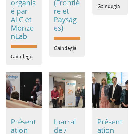
organis
(Frontiè
Gaindegia
é par
re et
ALC et
Paysag
Monzo
es)
nLab
Gaindegia
Gaindegia
Présent
Iparral
Présent
ation
de /
ation