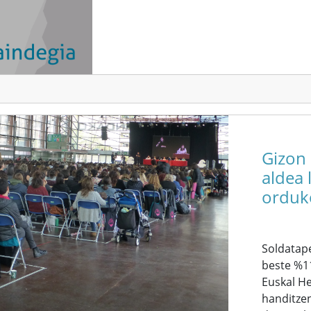
Gizon
aldea 
orduk
Soldatap
beste %1
Euskal H
handitzen