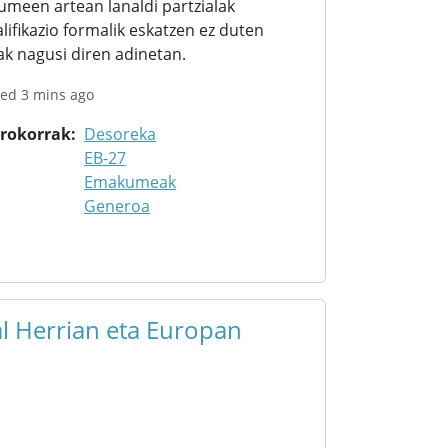
meen artean lanaldi partzialak
lifikazio formalik eskatzen ez duten
k nagusi diren adinetan.
ted 3 mins ago
orokorrak
Desoreka
EB-27
Emakumeak
Generoa
l Herrian eta Europan