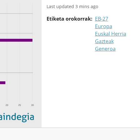
Last updated 3 mins ago
Etiketa orokorrak
EB-27
Europa
Euskal Herria
Gazteak
Generoa