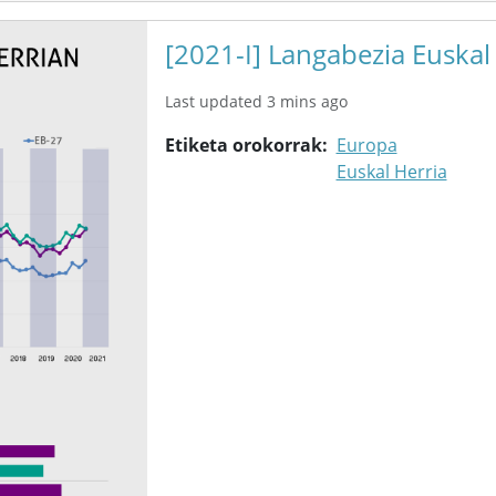
[2021-I] Langabezia Euskal
Last updated 3 mins ago
Etiketa orokorrak
Europa
Euskal Herria