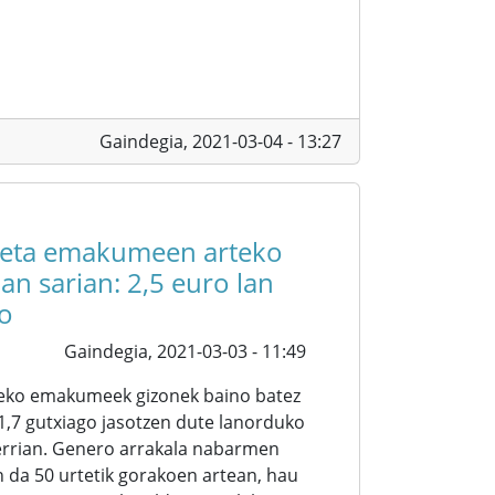
Gaindegia,
2021-03-04 - 13:27
 eta emakumeen arteko
lan sarian: 2,5 euro lan
o
Gaindegia,
2021-03-03 - 11:49
eko emakumeek gizonek baino batez
1,7 gutxiago jasotzen dute lanorduko
errian. Genero arrakala nabarmen
 da 50 urtetik gorakoen artean, hau