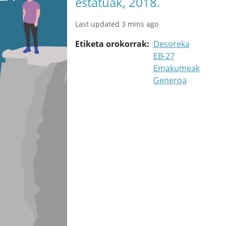
estatuak, 2018.
Last updated 3 mins ago
Etiketa orokorrak
Desoreka
EB-27
Emakumeak
Generoa