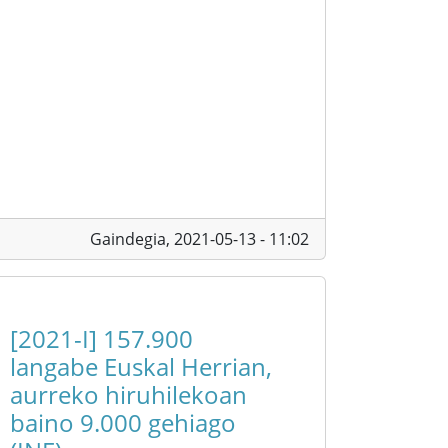
Gaindegia,
2021-05-13 - 11:02
[2021-I] 157.900
langabe Euskal Herrian,
aurreko hiruhilekoan
baino 9.000 gehiago