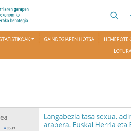
STATISTIKOAK
GAINDEGIAREN HOTSA
HEMEROTE
LOTUR
Langabezia tasa sexua, adi
arabera. Euskal Herria eta