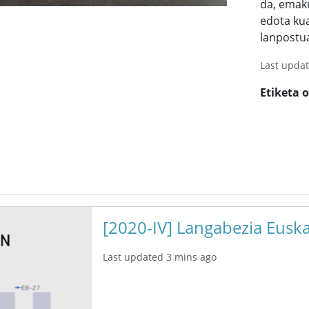
da, emaku
edota kua
lanpostua
Last upda
Etiketa 
[2020-IV] Langabezia Euska
Last updated 3 mins ago