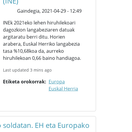
(INE)
Gaindegia,
2021-04-29 - 12:49
INEk 2021eko lehen hiruhilekoari
dagozkion langabeziaren datuak
argitaratu berri ditu. Horien
arabera, Euskal Herriko langabezia
tasa %10,68koa da, aurreko
hiruhilekoan 0,66 baino handiagoa.
Last updated 3 mins ago
Etiketa orokorrak
Europa
Euskal Herria
 soldatan. EH eta Europako