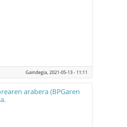
Gaindegia,
2021-05-13 - 11:11
torearen arabera (BPGaren
a.