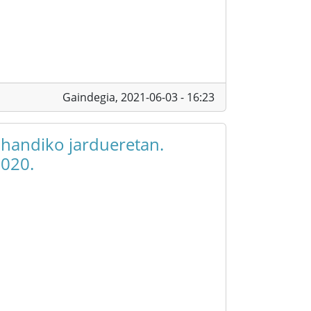
Gaindegia,
2021-06-03 - 16:23
 handiko jardueretan.
2020.