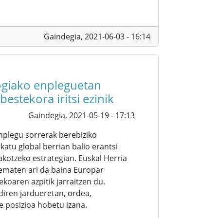
Gaindegia,
2021-06-03 - 16:14
ogiako enpleguetan
estekora iritsi ezinik
Gaindegia,
2021-05-19 - 17:13
nplegu sorrerak berebiziko
atu global berrian balio erantsi
kotzeko estrategian. Euskal Herria
ematen ari da baina Europar
koaren azpitik jarraitzen du.
diren jardueretan, ordea,
 posizioa hobetu izana.