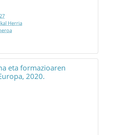
27
kal Herria
neroa
na eta formazioaren
 Europa, 2020.