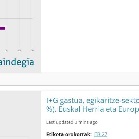
I+G gastua, egikaritze-sek
%). Euskal Herria eta Europ
Last updated 3 mins ago
Etiketa orokorrak
EB-27