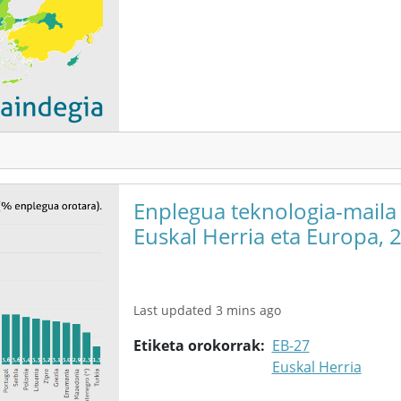
Enplegua teknologia-maila
Euskal Herria eta Europa, 
Last updated 3 mins ago
Etiketa orokorrak
EB-27
Euskal Herria