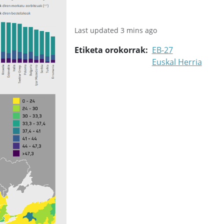
Last updated 3 mins ago
Etiketa orokorrak
EB-27
Euskal Herria