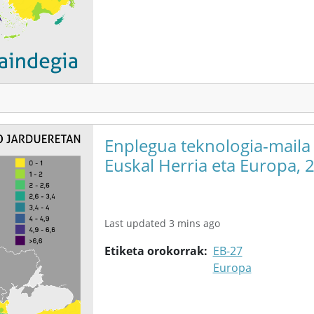
Enplegua teknologia-maila
Euskal Herria eta Europa, 
Last updated 3 mins ago
Etiketa orokorrak
EB-27
Europa