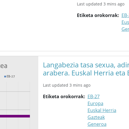
Last updated 3 mins ago
Etiketa orokorrak
EB-
Eus
Ge
Langabezia tasa sexua, adi
arabera. Euskal Herria eta
Last updated 3 mins ago
Etiketa orokorrak
EB-27
Europa
Euskal Herria
Gazteak
Generoa