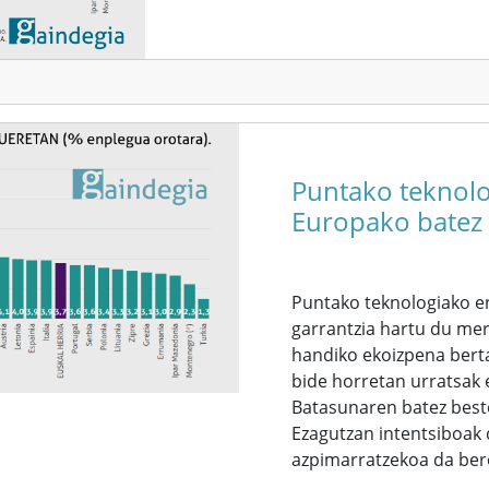
Puntako teknol
Europako batez b
Puntako teknologiako e
garrantzia hartu du merk
handiko ekoizpena berta
bide horretan urratsak 
Batasunaren batez beste
Ezagutzan intentsiboak 
azpimarratzekoa da bere