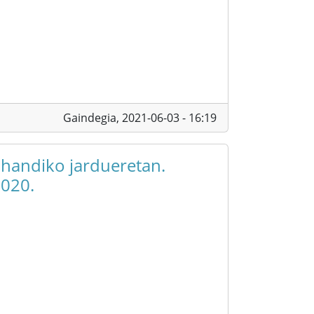
Gaindegia,
2021-06-03 - 16:19
 handiko jardueretan.
2020.