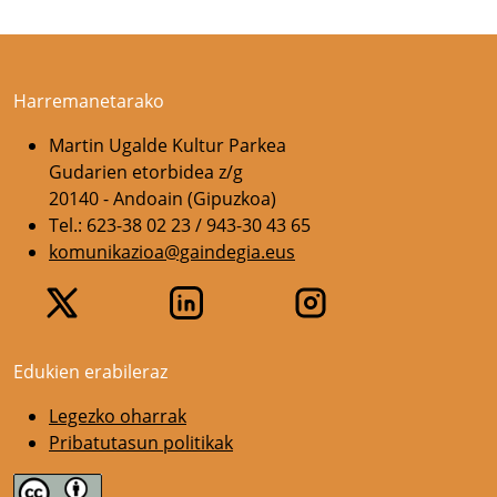
Harremanetarako
Martin Ugalde Kultur Parkea
Gudarien etorbidea z/g
20140 - Andoain (Gipuzkoa)
Tel.: 623-38 02 23 / 943-30 43 65
komunikazioa@gaindegia.eus
Edukien erabileraz
Legezko oharrak
Pribatutasun politikak