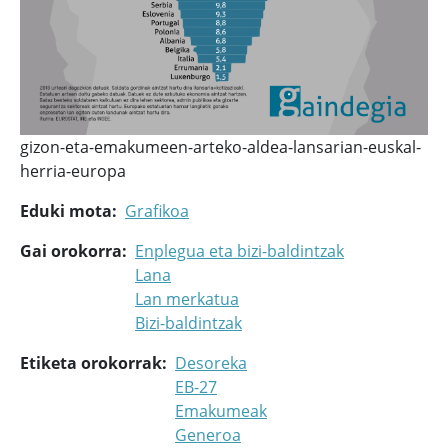
gizon-eta-emakumeen-arteko-aldea-lansarian-euskal-
herria-europa
Eduki mota
Grafikoa
Gai orokorra
Enplegua eta bizi-baldintzak
Lana
Lan merkatua
Bizi-baldintzak
Etiketa orokorrak
Desoreka
EB-27
Emakumeak
Generoa