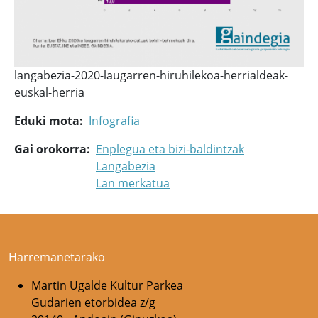
langabezia-2020-laugarren-hiruhilekoa-herrialdeak-
euskal-herria
Eduki mota
Infografia
Gai orokorra
Enplegua eta bizi-baldintzak
Langabezia
Lan merkatua
Harremanetarako
Martin Ugalde Kultur Parkea
Gudarien etorbidea z/g