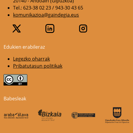
20140 - Andoain (Gipuzkoa)
Tel.: 623-38 02 23 / 943-30 43 65
komunikazioa@gaindegia.eus
Edukien erabileraz
Legezko oharrak
Pribatutasun politikak
Babesleak