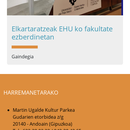
Elkartaratzeak EHU ko fakultate
ezberdinetan
Gaindegia
HARREMANETARAKO
Martin Ugalde Kultur Parkea
Gudarien etorbidea z/g
20140 - Andoain (Gipuzkoa)