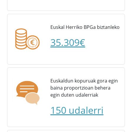
Euskal Herriko BPGa biztanleko
35.309€
Euskaldun kopuruak gora egin
baina proportzioan behera
egin duten udalerriak
150 udalerri