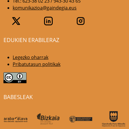
Tel.: 623-38 02 23 / 943-30 43 65
komunikazioa@gaindegia.eus
EDUKIEN ERABILERAZ
Legezko oharrak
Pribatutasun politikak
BABESLEAK