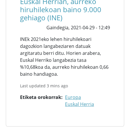
Euskal Herrian, aurreko
hiruhilekoan baino 9.000
gehiago (INE)
Gaindegia,
2021-04-29 - 12:49
INEk 2021eko lehen hiruhilekoari
dagozkion langabeziaren datuak
argitaratu berri ditu. Horien arabera,
Euskal Herriko langabezia tasa
%10,68koa da, aurreko hiruhilekoan 0,66
baino handiagoa.
Last updated 3 mins ago
Etiketa orokorrak
Europa
Euskal Herria