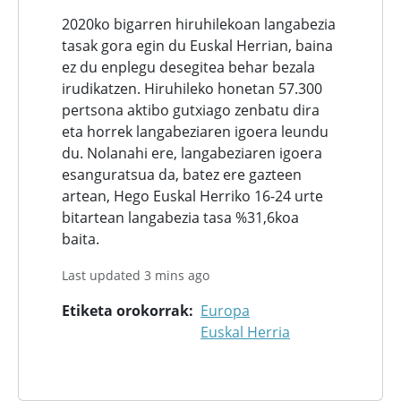
2020ko bigarren hiruhilekoan langabezia
tasak gora egin du Euskal Herrian, baina
ez du enplegu desegitea behar bezala
irudikatzen. Hiruhileko honetan 57.300
pertsona aktibo gutxiago zenbatu dira
eta horrek langabeziaren igoera leundu
du. Nolanahi ere, langabeziaren igoera
esanguratsua da, batez ere gazteen
artean, Hego Euskal Herriko 16-24 urte
bitartean langabezia tasa %31,6koa
baita.
Last updated 3 mins ago
Etiketa orokorrak
Europa
Euskal Herria