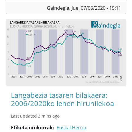
Gaindegia,
Jue, 07/05/2020 - 15:11
Langabezia tasaren bilakaera:
2006/2020ko lehen hiruhilekoa
Last updated 3 mins ago
Etiketa orokorrak
Euskal Herria