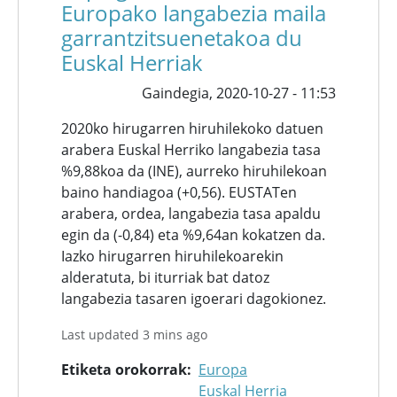
Europako langabezia maila
garrantzitsuenetakoa du
Euskal Herriak
Gaindegia,
2020-10-27 - 11:53
2020ko hirugarren hiruhilekoko datuen
arabera Euskal Herriko langabezia tasa
%9,88koa da (INE), aurreko hiruhilekoan
baino handiagoa (+0,56). EUSTATen
arabera, ordea, langabezia tasa apaldu
egin da (-0,84) eta %9,64an kokatzen da.
Iazko hirugarren hiruhilekoarekin
alderatuta, bi iturriak bat datoz
langabezia tasaren igoerari dagokionez.
Last updated 3 mins ago
Etiketa orokorrak
Europa
Euskal Herria