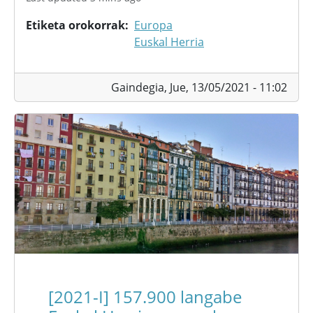
Etiketa orokorrak
Europa
Euskal Herria
Gaindegia,
Jue, 13/05/2021 - 11:02
[2021-I] 157.900 langabe