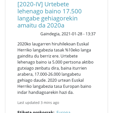
[2020-IV] Urtebete
lehenago baino 17.500
langabe gehiagorekin
amaitu da 2020a
Gaindegia,
2021-01-28 - 13:37
2020ko laugarren hiruhilekoan Euskal
Herriko langabezia tasak %10eko langa
gainditu du berriz ere. Urtebete
lehenago baino ia 5.000 pertsona aktibo
gutxiago zenbatu dira, baina iturrien
arabera, 17.000-26.000 langabetu
gehiago daude. 2020 urtean Euskal
Herriko langabezia tasa Europan baino
indar handiagoarekin hazi da.
Last updated 3 mins ago
Etiketa orokorrak
Europa