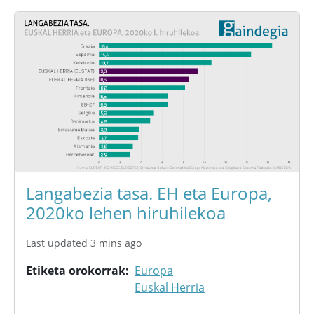
Langabezia tasa. EH eta Europa,
2020ko lehen hiruhilekoa
Last updated 3 mins ago
Etiketa orokorrak
Europa
Euskal Herria