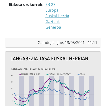
Etiketa orokorrak
EB-27
Europa
Euskal Herria
Gazteak
Generoa
Gaindegia,
Jue, 13/05/2021 - 11:11