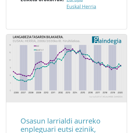
Euskal Herria
Osasun larrialdi aurreko
enpleguari eutsi ezinik,