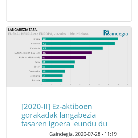
[2020-II] Ez-aktiboen
gorakadak langabezia
tasaren igoera leundu du
Gaindegia,
2020-07-28 - 11:19