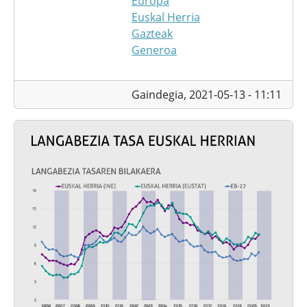
Europa
Euskal Herria
Gazteak
Generoa
Gaindegia,
2021-05-13 - 11:11