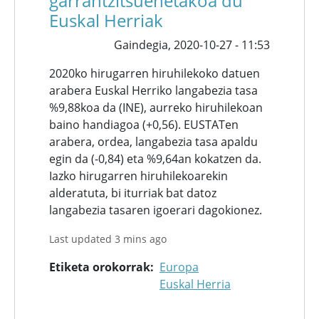
garrantzitsuenetakoa du
Euskal Herriak
Gaindegia,
2020-10-27 - 11:53
2020ko hirugarren hiruhilekoko datuen
arabera Euskal Herriko langabezia tasa
%9,88koa da (INE), aurreko hiruhilekoan
baino handiagoa (+0,56). EUSTATen
arabera, ordea, langabezia tasa apaldu
egin da (-0,84) eta %9,64an kokatzen da.
Iazko hirugarren hiruhilekoarekin
alderatuta, bi iturriak bat datoz
langabezia tasaren igoerari dagokionez.
Last updated 3 mins ago
Etiketa orokorrak
Europa
Euskal Herria