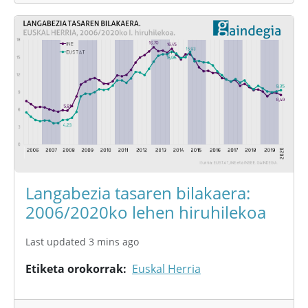
Langabezia tasaren bilakaera:
2006/2020ko lehen hiruhilekoa
Last updated 3 mins ago
Etiketa orokorrak
Euskal Herria