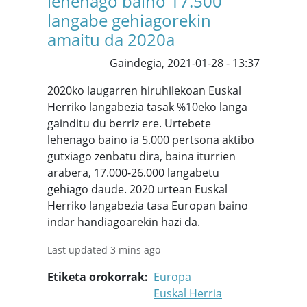
lehenago baino 17.500
langabe gehiagorekin
amaitu da 2020a
Gaindegia,
2021-01-28 - 13:37
2020ko laugarren hiruhilekoan Euskal
Herriko langabezia tasak %10eko langa
gainditu du berriz ere. Urtebete
lehenago baino ia 5.000 pertsona aktibo
gutxiago zenbatu dira, baina iturrien
arabera, 17.000-26.000 langabetu
gehiago daude. 2020 urtean Euskal
Herriko langabezia tasa Europan baino
indar handiagoarekin hazi da.
Last updated 3 mins ago
Etiketa orokorrak
Europa
Euskal Herria