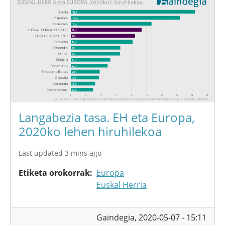
Langabezia tasa. EH eta Europa,
2020ko lehen hiruhilekoa
Last updated 3 mins ago
Etiketa orokorrak
Europa
Euskal Herria
Gaindegia,
2020-05-07 - 15:11