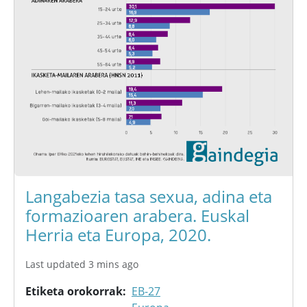
Langabezia tasa sexua, adina eta
formazioaren arabera. Euskal
Herria eta Europa, 2020.
Last updated 3 mins ago
Etiketa orokorrak
EB-27