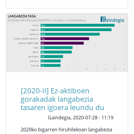
[2020-II] Ez-aktiboen
gorakadak langabezia
tasaren igoera leundu du
Gaindegia,
2020-07-28 - 11:19
2020ko bigarren hiruhilekoan langabezia