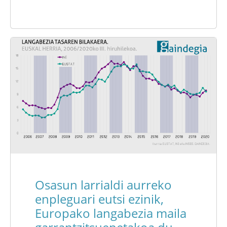
Osasun larrialdi aurreko
enpleguari eutsi ezinik,
Europako langabezia maila