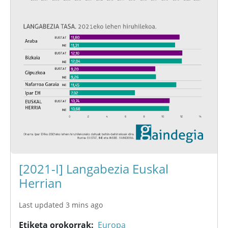
[2021-I] Langabezia Euskal
Herrian
Last updated 3 mins ago
Etiketa orokorrak
Europa