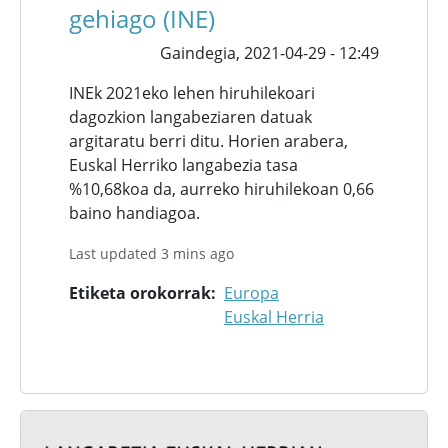
gehiago (INE)
Gaindegia,
2021-04-29 - 12:49
INEk 2021eko lehen hiruhilekoari
dagozkion langabeziaren datuak
argitaratu berri ditu. Horien arabera,
Euskal Herriko langabezia tasa
%10,68koa da, aurreko hiruhilekoan 0,66
baino handiagoa.
Last updated 3 mins ago
Etiketa orokorrak
Europa
Euskal Herria