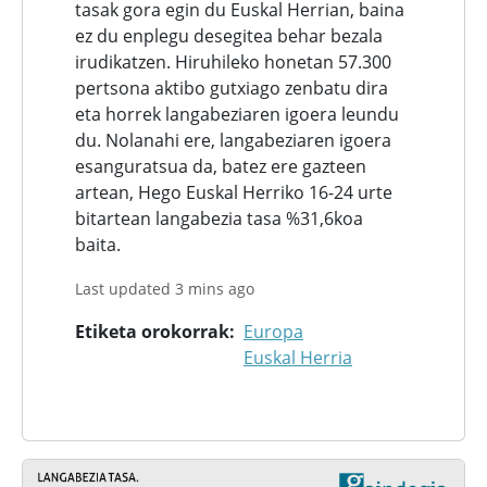
tasak gora egin du Euskal Herrian, baina
ez du enplegu desegitea behar bezala
irudikatzen. Hiruhileko honetan 57.300
pertsona aktibo gutxiago zenbatu dira
eta horrek langabeziaren igoera leundu
du. Nolanahi ere, langabeziaren igoera
esanguratsua da, batez ere gazteen
artean, Hego Euskal Herriko 16-24 urte
bitartean langabezia tasa %31,6koa
baita.
Last updated 3 mins ago
Etiketa orokorrak
Europa
Euskal Herria