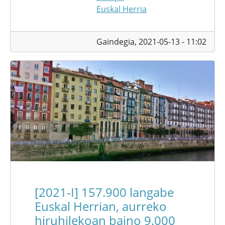
Euskal Herria
Gaindegia,
2021-05-13 - 11:02
[2021-I] 157.900 langabe
Euskal Herrian, aurreko
hiruhilekoan baino 9.000