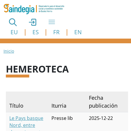
Pasar al contenido principal
EU
ES
FR
EN
Ruta de navegación
Inicio
HEMEROTECA
Fecha
Título
Iturria
publicación
Le Pays basque
Presse lib
2025-12-22
Nord, entre