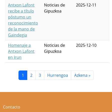
Antxon Lafont
Noticias de
2025-12-11
recibe a título
Gipuzkoa
póstumo un
reconocimiento
de la mano de
Gaindegia
Homenaje a
Noticias de
2025-12-10
Antxon Lafont
Gipuzkoa
en Irun
Paginación
Página actual
Página
Página
Siguiente página
Última página
1
2
3
Hurrengoa
Azkena »
Contacto