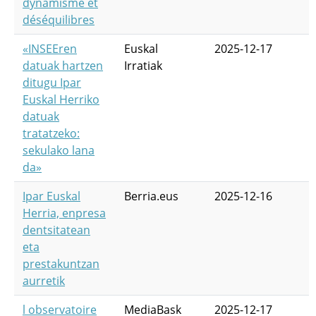
dynamisme et
déséquilibres
«INSEEren
Euskal
2025-12-17
datuak hartzen
Irratiak
ditugu Ipar
Euskal Herriko
datuak
tratatzeko:
sekulako lana
da»
Ipar Euskal
Berria.eus
2025-12-16
Herria, enpresa
dentsitatean
eta
prestakuntzan
aurretik
l observatoire
MediaBask
2025-12-17