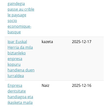
gaindegia
passe au crible
le paysage
socio
economique-
basque
Ipar Euskal
kazeta
2025-12-17
Herria da mila
biztanleko
enpresa
kopuru
handiena duen
lurraldea
Enpresa
Naiz
2025-12-16
dentsitate
handiagoa eta
ikasketa maila