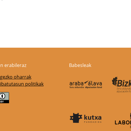
n erabileraz
Babesleak
gezko oharrak
ibatutasun politikak