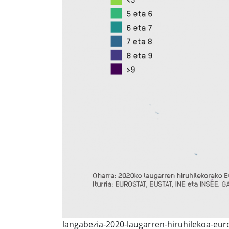
langabezia-2020-laugarren-hiruhilekoa-eur