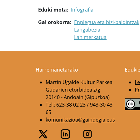
Eduki mota
Infografia
Gai orokorra
Enplegua eta bizi-baldintzak
Langabezia
Lan merkatua
Harremanetarako
Edukie
Martin Ugalde Kultur Parkea
Le
Gudarien etorbidea z/g
Pr
20140 - Andoain (Gipuzkoa)
Tel.: 623-38 02 23 / 943-30 43
65
komunikazioa@gaindegia.eus