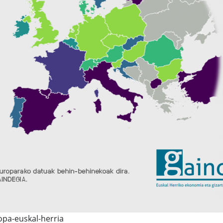
opa-euskal-herria