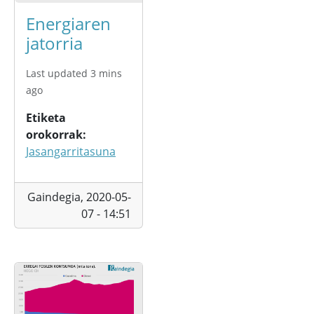
Energiaren
jatorria
Last updated 3 mins
ago
Etiketa
orokorrak
Jasangarritasuna
Gaindegia,
2020-05-
07 - 14:51