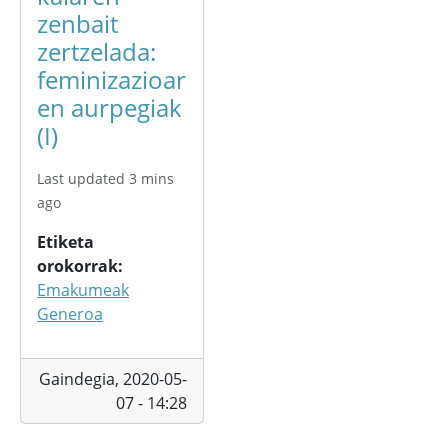
zenbait
zertzelada:
feminizazioar
en aurpegiak
(I)
Last updated 3 mins
ago
Etiketa
orokorrak
Emakumeak
Generoa
Gaindegia,
2020-05-
07 - 14:28