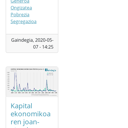
Generoa
Ongizatea
Pobrezia
Segregazioa
Gaindegia,
2020-05-
07 - 14:25
Kapital
ekonomikoa
ren joan-