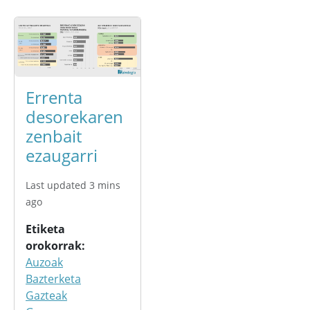
Errenta
desorekaren
zenbait
ezaugarri
Last updated 3 mins
ago
Etiketa
orokorrak
Auzoak
Bazterketa
Gazteak