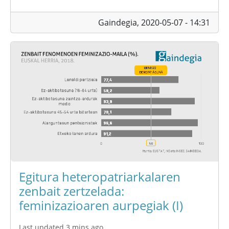
Gaindegia,
2020-05-07 - 14:31
Egitura heteropatriarkalaren
zenbait zertzelada:
feminizazioaren aurpegiak (I)
Last updated 3 mins ago