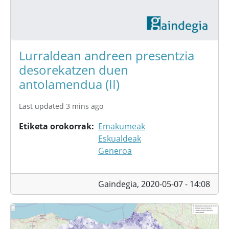
Lurraldean andreen presentzia
desorekatzen duen
antolamendua (II)
Last updated 3 mins ago
Etiketa orokorrak
Emakumeak
Eskualdeak
Generoa
Gaindegia,
2020-05-07 - 14:08