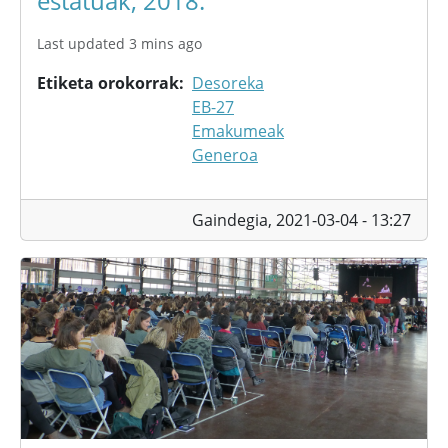
estatuak, 2018.
Last updated 3 mins ago
Etiketa orokorrak
Desoreka
EB-27
Emakumeak
Generoa
Gaindegia,
2021-03-04 - 13:27