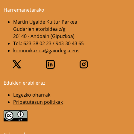
Harremanetarako
Martin Ugalde Kultur Parkea
Gudarien etorbidea z/g
20140 - Andoain (Gipuzkoa)
Tel.: 623-38 02 23 / 943-30 43 65
komunikazioa@gaindegia.eus
Edukien erabileraz
Legezko oharrak
Pribatutasun politikak