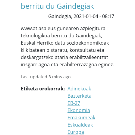
berritu du Gaindegiak
Gaindegia,
2021-01-04 - 08:17
www.atlasa.eus gunearen azpiegitura
teknologikoa berritu du Gaindegiak,
Euskal Herriko datu sozioekonomikoak
klik batean bistaratu, kontsultatu eta
deskargatzeko ataria erabiltzaileentzat
irisgarriagoa eta erabilterrazagoa eginez.
Last updated 3 mins ago
Etiketa orokorrak
Adinekoak
Bazterketa
EB-27
Ekonomia
Emakumeak
Eskualdeak
Europa