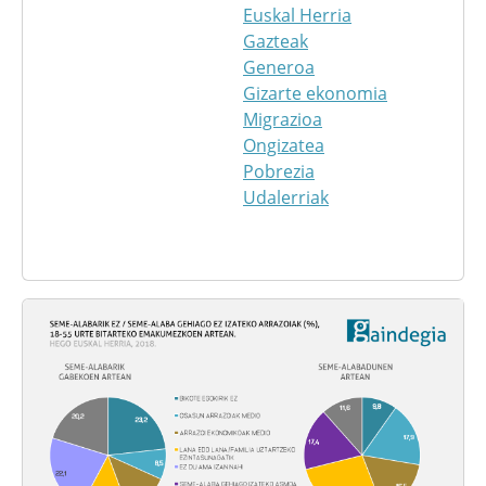
Euskal Herria
Gazteak
Generoa
Gizarte ekonomia
Migrazioa
Ongizatea
Pobrezia
Udalerriak