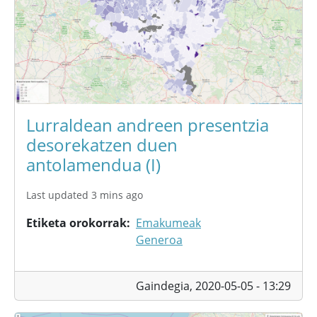
Lurraldean andreen presentzia
desorekatzen duen
antolamendua (I)
Last updated 3 mins ago
Etiketa orokorrak
Emakumeak
Generoa
Gaindegia,
2020-05-05 - 13:29