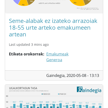
Seme-alabak ez izateko arrazoiak
18-55 urte arteko emakumeen
artean
Last updated 3 mins ago
Etiketa orokorrak
Emakumeak
Generoa
Gaindegia,
2020-05-08 - 13:13