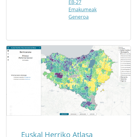
EB-27
Emakumeak
Generoa
Euskal Herriko Atlasa