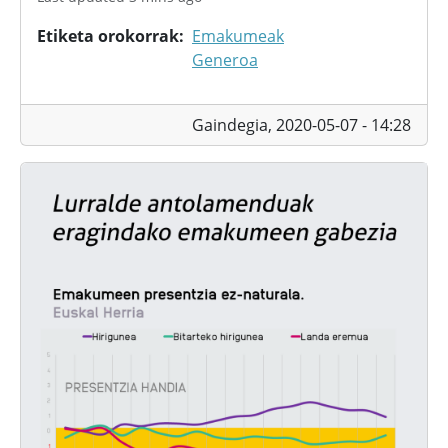
Etiketa orokorrak
Emakumeak
Generoa
Gaindegia,
2020-05-07 - 14:28