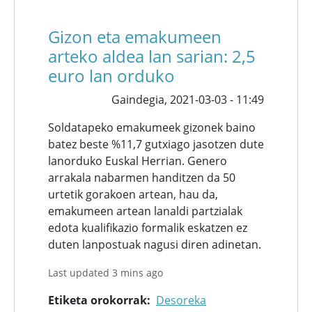
Gizon eta emakumeen
arteko aldea lan sarian: 2,5
euro lan orduko
Gaindegia,
2021-03-03 - 11:49
Soldatapeko emakumeek gizonek baino
batez beste %11,7 gutxiago jasotzen dute
lanorduko Euskal Herrian. Genero
arrakala nabarmen handitzen da 50
urtetik gorakoen artean, hau da,
emakumeen artean lanaldi partzialak
edota kualifikazio formalik eskatzen ez
duten lanpostuak nagusi diren adinetan.
Last updated 3 mins ago
Etiketa orokorrak
Desoreka