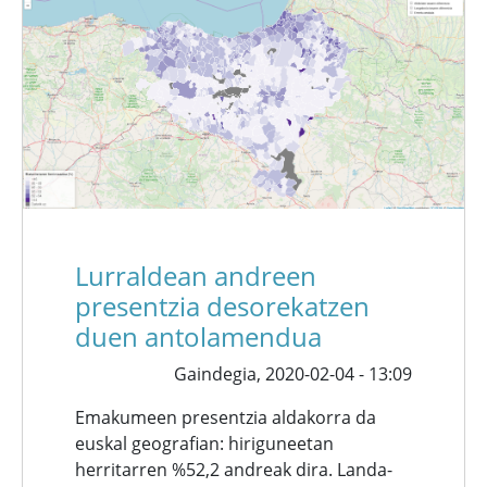
Lurraldean andreen
presentzia desorekatzen
duen antolamendua
Gaindegia,
2020-02-04 - 13:09
Emakumeen presentzia aldakorra da
euskal geografian: hiriguneetan
herritarren %52,2 andreak dira. Landa-