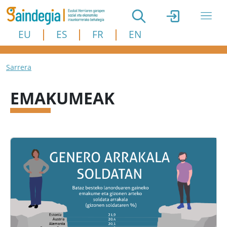
Skip to main content
EU
ES
FR
EN
Breadcrumb
Sarrera
EMAKUMEAK