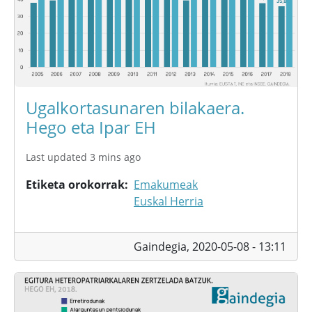
Ugalkortasunaren bilakaera.
Hego eta Ipar EH
Last updated 3 mins ago
Etiketa orokorrak
Emakumeak
Euskal Herria
Gaindegia,
2020-05-08 - 13:11