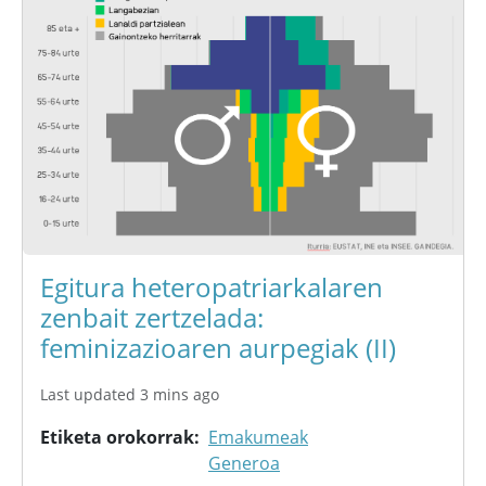
Egitura heteropatriarkalaren
zenbait zertzelada:
feminizazioaren aurpegiak (II)
Last updated 3 mins ago
Etiketa orokorrak
Emakumeak
Generoa