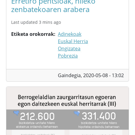
Erretiro pentsioak, hileko
zenbatekoaren arabera
Last updated 3 mins ago
Etiketa orokorrak
Adinekoak
Euskal Herria
Ongizatea
Pobrezia
Gaindegia,
2020-05-08 - 13:02