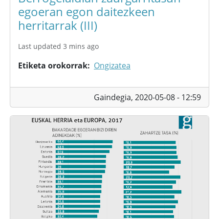
egoeran egon daitezkeen
herritarrak (III)
Last updated 3 mins ago
Etiketa orokorrak
Ongizatea
Gaindegia,
2020-05-08 - 12:59