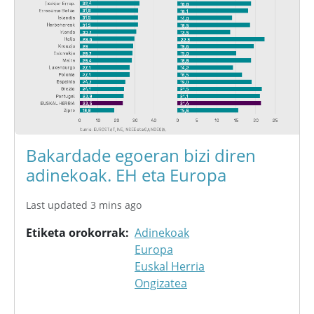
Bakardade egoeran bizi diren
adinekoak. EH eta Europa
Last updated 3 mins ago
Etiketa orokorrak
Adinekoak
Europa
Euskal Herria
Ongizatea