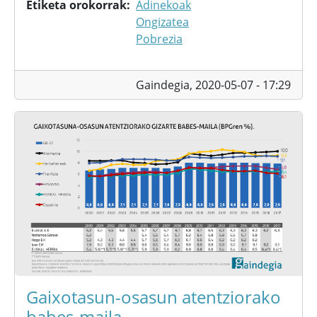
Etiketa orokorrak
Adinekoak
Ongizatea
Pobrezia
Gaindegia,
2020-05-07 - 17:29
Gaixotasun-osasun atentziorako
babes-maila