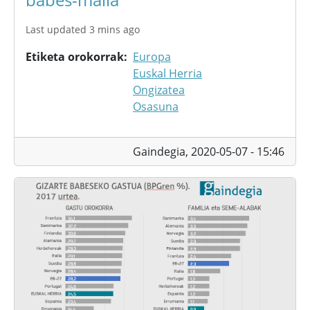
Last updated 3 mins ago
Etiketa orokorrak
Europa
Euskal Herria
Ongizatea
Osasuna
Gaindegia,
2020-05-07 - 15:46