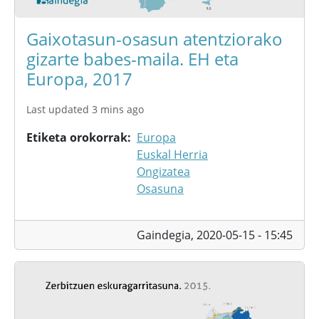
Gaixotasun-osasun atentziorako
gizarte babes-maila. EH eta
Europa, 2017
Last updated 3 mins ago
Etiketa orokorrak
Europa
Euskal Herria
Ongizatea
Osasuna
Gaindegia,
2020-05-15 - 15:45