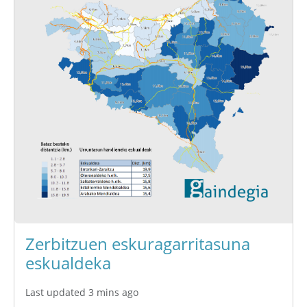
Zerbitzuen eskuragarritasuna
eskualdeka
Last updated 3 mins ago