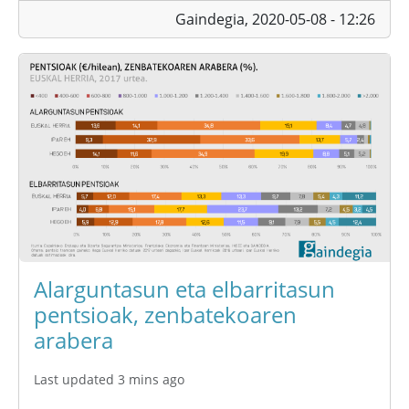
Gaindegia,
2020-05-08 - 12:26
Alarguntasun eta elbarritasun
pentsioak, zenbatekoaren
arabera
Last updated 3 mins ago