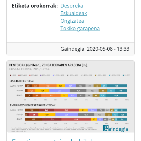
Etiketa orokorrak
Desoreka
Eskualdeak
Ongizatea
Tokiko garapena
Gaindegia,
2020-05-08 - 13:33