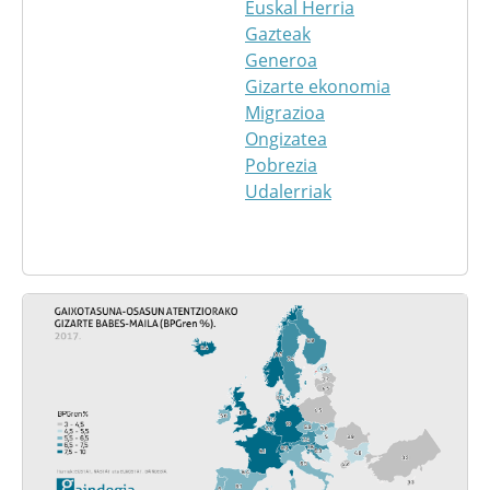
Euskal Herria
Gazteak
Generoa
Gizarte ekonomia
Migrazioa
Ongizatea
Pobrezia
Udalerriak