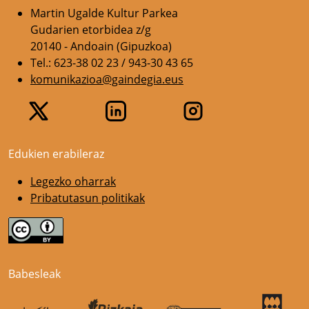
Martin Ugalde Kultur Parkea
Gudarien etorbidea z/g
20140 - Andoain (Gipuzkoa)
Tel.: 623-38 02 23 / 943-30 43 65
komunikazioa@gaindegia.eus
Edukien erabileraz
Legezko oharrak
Pribatutasun politikak
Babesleak