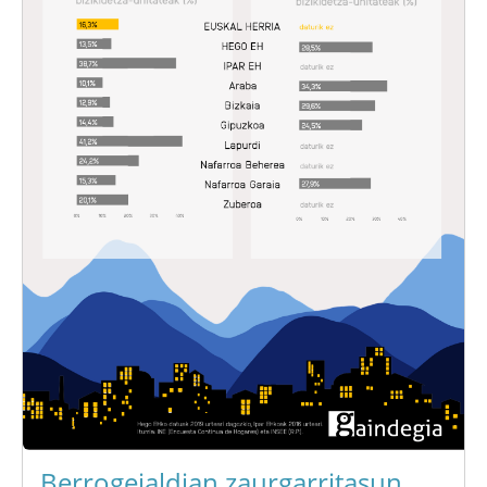
Berrogeialdian zaurgarritasun