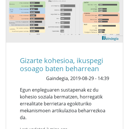
Gizarte kohesioa, ikuspegi
osoago baten beharrean
Gaindegia,
2019-08-29 - 14:39
Egun enpleguaren sustapenak ez du
kohesio soziala bermatzen, horregatik
errealitate berrietara egokituriko
mekanismoen artikulazioa beharrezkoa
da.