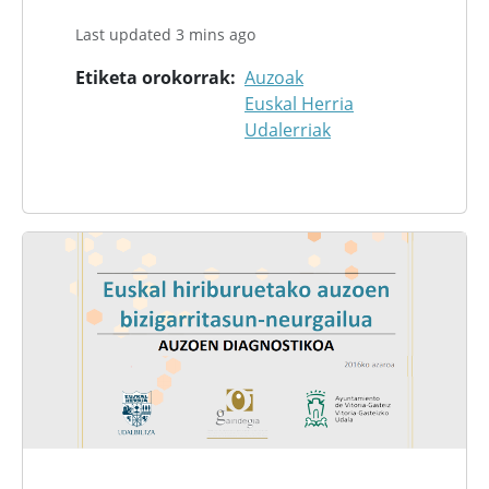
Last updated 3 mins ago
Etiketa orokorrak
Auzoak
Euskal Herria
Udalerriak