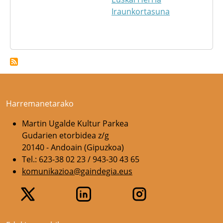
Iraunkortasuna
Harremanetarako
Martin Ugalde Kultur Parkea
Gudarien etorbidea z/g
20140 - Andoain (Gipuzkoa)
Tel.: 623-38 02 23 / 943-30 43 65
komunikazioa@gaindegia.eus