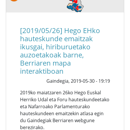
[2019/05/26] Hego EHko
hauteskunde emaitzak
ikusgai, hiriburuetako
auzoetakoak barne,
Berriaren mapa
interaktiboan
Gaindegia,
2019-05-30 - 19:19
2019ko maiatzaren 26ko Hego Euskal
Herriko Udal eta Foru hauteskundeetako
eta Nafarroako Parlamenturako
hauteskundeen emaitzekin atlasa egin
du Gaindegiak Berriaren webgune
berezirako.