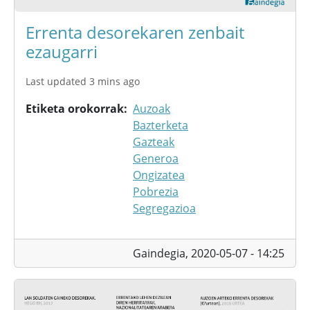
Errenta desorekaren zenbait
ezaugarri
Last updated 3 mins ago
Etiketa orokorrak
Auzoak
Bazterketa
Gazteak
Generoa
Ongizatea
Pobrezia
Segregazioa
Gaindegia,
2020-05-07 - 14:25