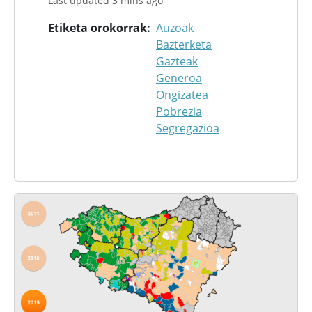
Last updated 3 mins ago
Etiketa orokorrak
Auzoak
Bazterketa
Gazteak
Generoa
Ongizatea
Pobrezia
Segregazioa