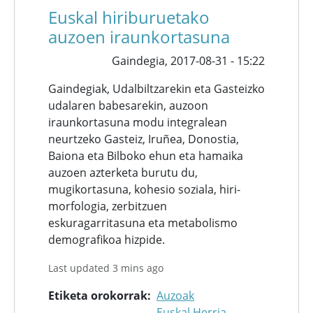
Euskal hiriburuetako
auzoen iraunkortasuna
Gaindegia,
2017-08-31 - 15:22
Gaindegiak, Udalbiltzarekin eta Gasteizko
udalaren babesarekin, auzoon
iraunkortasuna modu integralean
neurtzeko Gasteiz, Iruñea, Donostia,
Baiona eta Bilboko ehun eta hamaika
auzoen azterketa burutu du,
mugikortasuna, kohesio soziala, hiri-
morfologia, zerbitzuen
eskuragarritasuna eta metabolismo
demografikoa hizpide.
Last updated 3 mins ago
Etiketa orokorrak
Auzoak
Euskal Herria