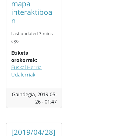
mapa
interaktiboa
n
Last updated 3 mins
ago
Etiketa
orokorrak
Euskal Herria
Udalerriak
Gaindegia,
2019-05-
26 - 01:47
[2019/04/28]