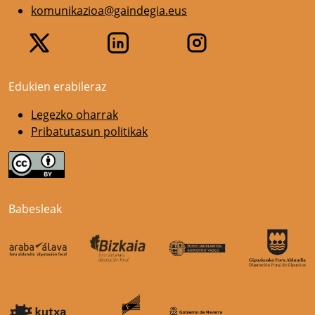
komunikazioa@gaindegia.eus
Edukien erabileraz
Legezko oharrak
Pribatutasun politikak
Babesleak