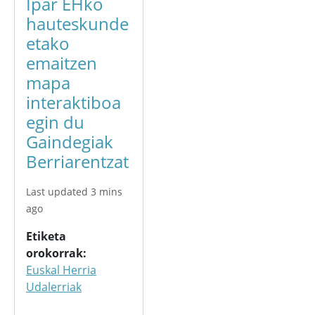
Ipar EHko
hauteskunde
etako
emaitzen
mapa
interaktiboa
egin du
Gaindegiak
Berriarentzat
Last updated 3 mins
ago
Etiketa
orokorrak
Euskal Herria
Udalerriak