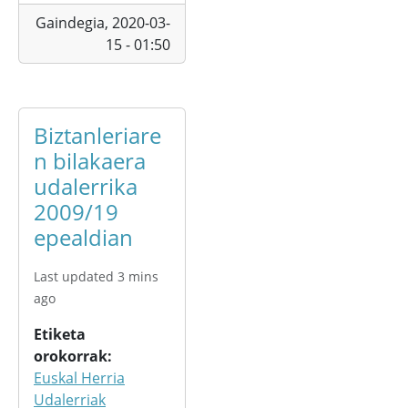
Gaindegia,
2020-03-
15 - 01:50
Biztanleriare
n bilakaera
udalerrika
2009/19
epealdian
Last updated 3 mins
ago
Etiketa
orokorrak
Euskal Herria
Udalerriak