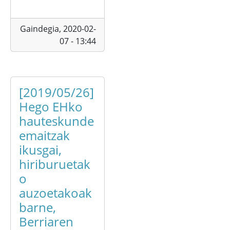
Gaindegia,
2020-02-
07 - 13:44
[2019/05/26]
Hego EHko
hauteskunde
emaitzak
ikusgai,
hiriburuetak
o
auzoetakoak
barne,
Berriaren