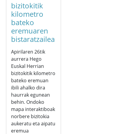
bizitokitik
kilometro
bateko
eremuaren
bistaratzailea
Apirilaren 26tik
aurrera Hego
Euskal Herrian
bizitokitik kilometro
bateko eremuan
ibili ahalko dira
haurrak egunean
behin. Ondoko
mapa interaktiboak
norbere bizitokia
aukeratu eta aipatu
eremua