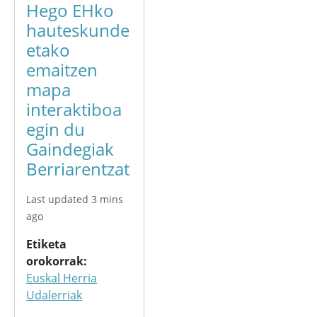
Hego EHko
hauteskunde
etako
emaitzen
mapa
interaktiboa
egin du
Gaindegiak
Berriarentzat
Last updated 3 mins
ago
Etiketa
orokorrak
Euskal Herria
Udalerriak