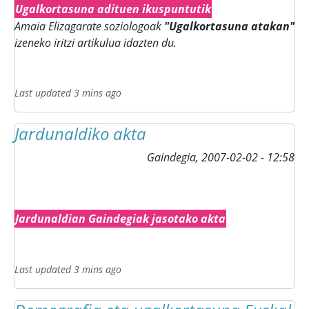
Ugalkortasuna adituen ikuspuntutik
Amaia Elizagarate soziologoak
"Ugalkortasuna atakan"
izeneko iritzi artikulua idazten du.
Last updated 3 mins ago
Jardunaldiko akta
Gaindegia,
2007-02-02 - 12:58
Jardunaldian Gaindegiak jasotako akta
Last updated 3 mins ago