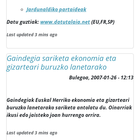
Jardunaldiko partaideak
Datu guztiak:
www.datutalaia.net
(EU,FR,SP)
Last updated 3 mins ago
Gaindegia sariketa ekonomia eta
gizarteari buruzko lanetarako
Bulegoa,
2007-01-26 - 12:13
Gaindegiak Euskal Herriko ekonomia eta gizarteari
buruzko lanetarako sariketa antolatu du. Oinarriak
ikusi edo jaisteko joan hurrengo orrira.
Last updated 3 mins ago