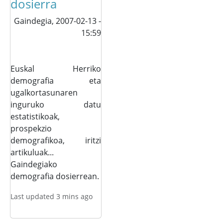
dosierra
Gaindegia,
2007-02-13 -
15:59
Euskal Herriko
demografia eta
ugalkortasunaren
inguruko datu
estatistikoak,
prospekzio
demografikoa, iritzi
artikuluak...
Gaindegiako
demografia dosierrean.
Last updated 3 mins ago