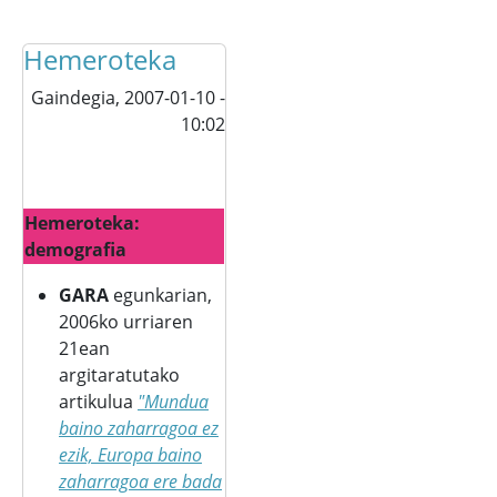
Hemeroteka
Gaindegia,
2007-01-10 -
10:02
Hemeroteka:
demografia
GARA
egunkarian,
2006ko urriaren
21ean
argitaratutako
artikulua
"Mundua
baino zaharragoa ez
ezik, Europa baino
zaharragoa ere bada