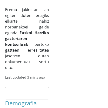
Eremu jakinetan lan
egiten duten eragile,
elkarte nahiz
norbanakoei galde
eginda
Euskal Herriko
gazteriaren
kontseiluak
bertoko
gazteen errealitatea
jasotzen duten
dokumentuak sortu
ditu.
Last updated 3 mins ago
Demografia