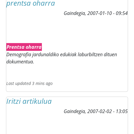
prentsa oharra
Gaindegia,
2007-01-10 - 09:54
Prentsa oharra
Demografia jardunaldiko edukiak laburbiltzen dituen
dokumentua.
Last updated 3 mins ago
Iritzi artikulua
Gaindegia,
2007-02-02 - 13:05