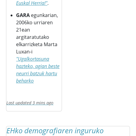
Euskal Herria!"
.
GARA
egunkarian,
2006ko urriaren
21ean
argitaratutako
elkarrizketa Marta
Luxan-i
"Ugalkortasuna
hazteko, agian beste
neurri batzuk hartu
beharko
Last updated 3 mins ago
EHko demografiaren inguruko