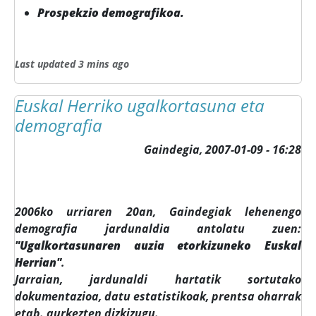
Prospekzio demografikoa.
Last updated 3 mins ago
Euskal Herriko ugalkortasuna eta
demografia
Gaindegia,
2007-01-09 - 16:28
2006ko urriaren 20an, Gaindegiak lehenengo
demografia jardunaldia antolatu zuen:
"Ugalkortasunaren auzia etorkizuneko Euskal
Herrian"
.
Jarraian, jardunaldi hartatik sortutako
dokumentazioa, datu estatistikoak, prentsa oharrak
etab. aurkezten dizkizugu.