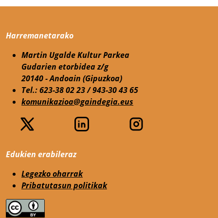
Harremanetarako
Martin Ugalde Kultur Parkea
Gudarien etorbidea z/g
20140 - Andoain (Gipuzkoa)
Tel.: 623-38 02 23 / 943-30 43 65
komunikazioa@gaindegia.eus
Edukien erabileraz
Legezko oharrak
Pribatutasun politikak