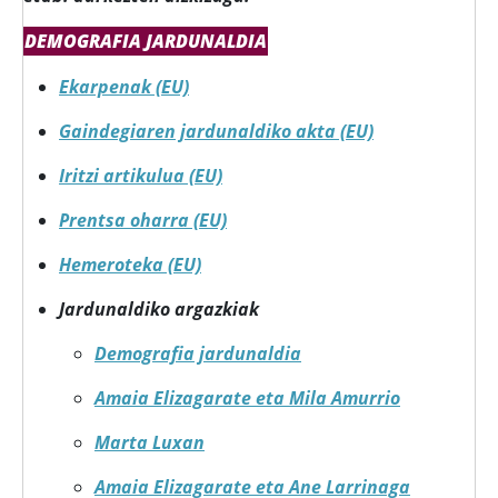
DEMOGRAFIA JARDUNALDIA
Ekarpenak (EU)
Gaindegiaren jardunaldiko akta (EU)
Iritzi artikulua (EU)
Prentsa oharra (EU)
Hemeroteka (EU)
Jardunaldiko argazkiak
Demografia jardunaldia
Amaia Elizagarate eta Mila Amurrio
Marta Luxan
Amaia Elizagarate eta Ane Larrinaga