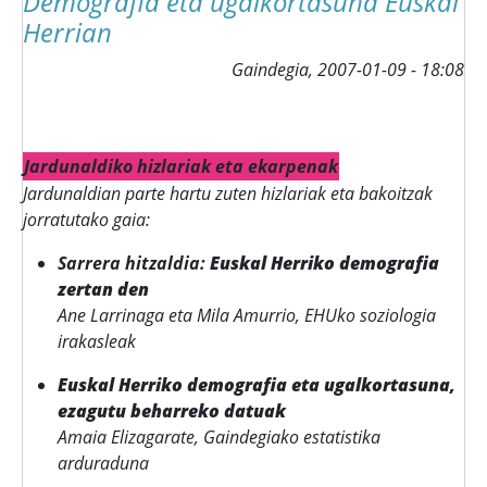
Demografia eta ugalkortasuna Euskal
Herrian
Gaindegia,
2007-01-09 - 18:08
Jardunaldiko hizlariak eta ekarpenak
Jardunaldian parte hartu zuten hizlariak eta bakoitzak
jorratutako gaia:
Sarrera hitzaldia:
Euskal Herriko demografia
zertan den
Ane Larrinaga eta Mila Amurrio, EHUko soziologia
irakasleak
Euskal Herriko demografia eta ugalkortasuna,
ezagutu beharreko datuak
Amaia Elizagarate, Gaindegiako estatistika
arduraduna