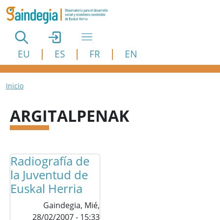
Pasar al contenido principal
EU
ES
FR
EN
Ruta de navegación
Inicio
ARGITALPENAK
Radiografía de
la Juventud de
Euskal Herria
Gaindegia,
Mié,
28/02/2007 - 15:33