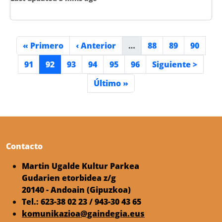
Paginación
Primera página
Página anterior
Página
Página
Página
« Primero
‹ Anterior
…
88
89
90
Página
Página actual
Página
Página
Página
Página
Siguiente página
91
92
93
94
95
96
Siguiente >
Última página
Último »
Contacto
Martin Ugalde Kultur Parkea
Gudarien etorbidea z/g
20140 - Andoain (Gipuzkoa)
Tel.: 623-38 02 23 / 943-30 43 65
komunikazioa@gaindegia.eus