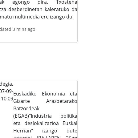
siak egongo dira. Txostena
tza desberdinetan kaleratuko da
rmatu multimedia ere izango du.
dated 3 mins ago
degia,
07-09-
Euskadiko Ekonomia eta
- 10:09
Gizarte Arazoetarako
Batzordeak
(EGAB)"Industria politika
eta deslokalizazioa Euskal
Herrian" izango dute