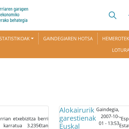
STATISTIKOAK
GAINDEGIAREN HOTSA
HEMEROTE
LOTUR
Alokairurik
Gaindegia,
garestienak
2007-10-
rrian etxebizitza berri
"Esp
01 - 13:53
Euskal
karratua 3.235€tan
Est