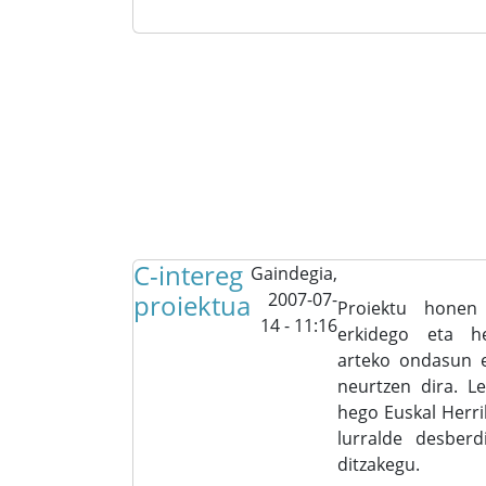
C-intereg
Gaindegia,
proiektua
2007-07-
Proiektu honen 
14 - 11:16
erkidego eta he
arteko ondasun e
neurtzen dira. Le
hego Euskal Herri
lurralde desber
ditzakegu.