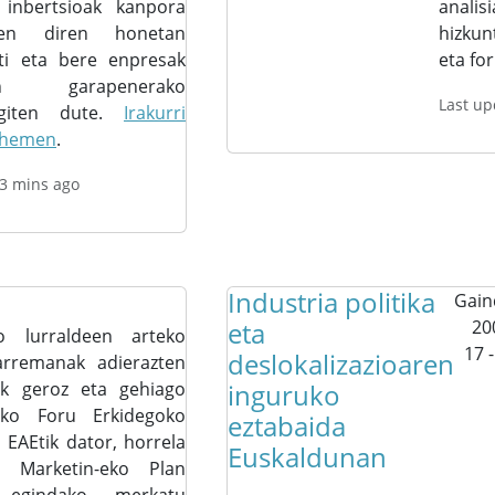
 inbertsioak kanpora
anali
tzen diren honetan
hizkun
ti eta bere enpresak
eta fo
aren garapenerako
Last up
giten dute.
Irakurri
a hemen
.
 3 mins ago
Industria politika
Gain
eta
20
o lurraldeen arteko
17 
deslokalizazioaren
arremanak adierazten
ak geroz eta gehiago
inguruko
ako Foru Erkidegoko
eztabaida
 EAEtik dator, horrela
Euskaldunan
u Marketin-eko Plan