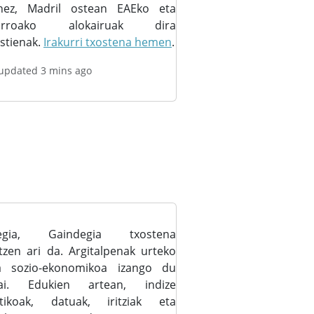
nez, Madril ostean EAEko eta
arroako alokairuak dira
stienak.
Irakurri txostena hemen
.
 updated 3 mins ago
degia, Gaindegia txostena
tzen ari da. Argitalpenak urteko
a sozio-ekonomikoa izango du
gai. Edukien artean, indize
istikoak, datuak, iritziak eta