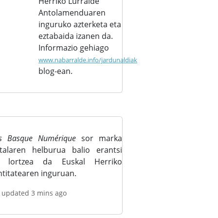
Herriko Lurralde
Antolamenduaren
inguruko azterketa eta
eztabaida izanen da.
Informazio gehiago
www.nabarralde.info/jardunaldiak
blog-ean.
s Basque Numérique
sor marka
italaren helburua balio erantsi
t lortzea da Euskal Herriko
ntitatearen inguruan.
t updated 3 mins ago