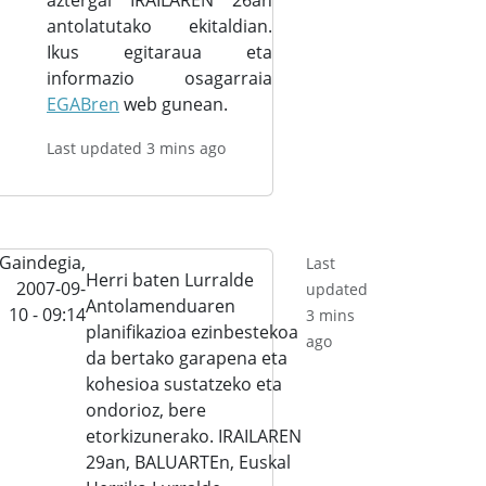
aztergai IRAILAREN 26an
antolatutako ekitaldian.
Ikus egitaraua eta
informazio osagarraia
EGABren
web gunean.
Last updated 3 mins ago
Gaindegia,
Last
Herri baten Lurralde
2007-09-
updated
Antolamenduaren
10 - 09:14
3 mins
planifikazioa ezinbestekoa
ago
da bertako garapena eta
kohesioa sustatzeko eta
ondorioz, bere
etorkizunerako. IRAILAREN
29an, BALUARTEn, Euskal