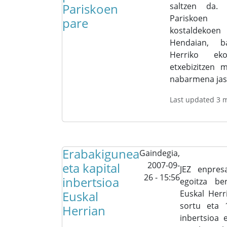
Pariskoen
saltzen da.
Pariskoen
pare
kostaldekoe
Hendaian, b
Herriko eko
etxebizitzen 
nabarmena jaso 
Last updated 3 
Erabakigunea
Gaindegia,
eta kapital
2007-09-
JEZ enpres
26 - 15:56
inbertsioa
egoitza be
Euskal
Euskal Herr
sortu eta 
Herrian
inbertsioa e