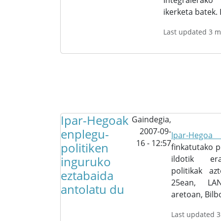
Integralerak
ikerketa batek. 
Last updated 3 m
Ipar-Hegoak
Gaindegia,
enplegu-
2007-09-
Ipar-Hegoa 
16 - 12:57
politiken
finkatutako 
inguruko
ildotik er
politikak az
eztabaida
25ean, LAN
antolatu du
aretoan, Bilb
Last updated 3