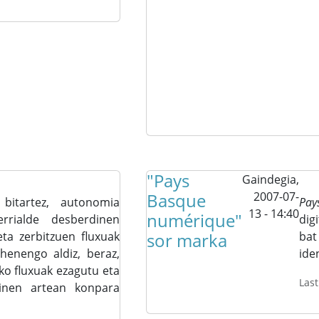
"Pays
Gaindegia,
Basque
2007-07-
bitartez, autonomia
Pay
13 - 14:40
numérique"
rrialde desberdinen
dig
ta zerbitzuen fluxuak
sor marka
ba
henengo aldiz, beraz,
ide
ko fluxuak ezagutu eta
Las
dinen artean konpara