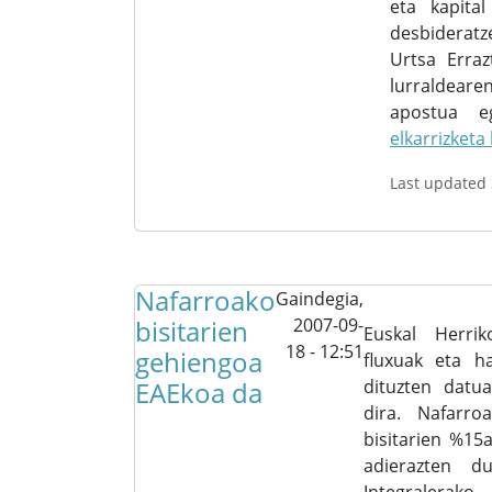
eta kapital
desbidera
Urtsa Erraz
lurralde
apostua e
elkarrizket
Last updated
Nafarroako
Gaindegia,
bisitarien
2007-09-
Euskal Herrik
18 - 12:51
gehiengoa
fluxuak eta h
EAEkoa da
dituzten datu
dira. Nafarro
bisitarien %15a
adierazten d