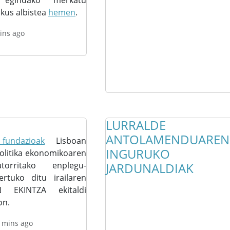
o egindako merkatu
Ikus albistea
hemen
.
ins ago
LURRALDE
ANTOLAMENDUAREN
fundazioak
Lisboan
INGURUKO
politika ekonomikoaren
atorritako enplegu-
JARDUNALDIAK
tertuko ditu irailaren
 EKINTZA ekitaldi
on.
 mins ago