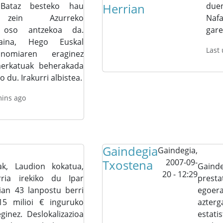
 Bataz besteko hau
Herrian
due
 zein Azurreko
Naf
n oso antzekoa da.
gare
aina, Hego Euskal
Last
nomiaren eraginez
merkatuak beherakada
du. Irakurri albistea.
mins ago
Gaindegia
Gaindegia,
Txostena
2007-09-
ak, Laudion kokatua,
Gain
20 - 12:29
rria irekiko du Ipar
presta
ian 43 lanpostu berri
egoer
15 milioi € inguruko
azter
ginez. Deslokalizazioa
estat