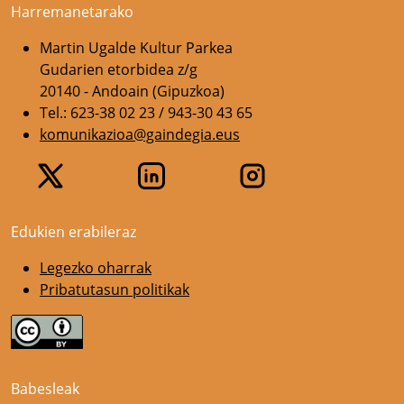
Harremanetarako
Martin Ugalde Kultur Parkea
Gudarien etorbidea z/g
20140 - Andoain (Gipuzkoa)
Tel.: 623-38 02 23 / 943-30 43 65
komunikazioa@gaindegia.eus
Edukien erabileraz
Legezko oharrak
Pribatutasun politikak
Babesleak