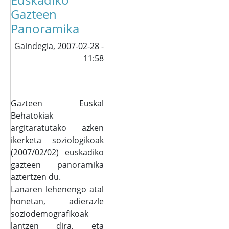
Gazteen
Panoramika
Gaindegia,
2007-02-28 -
11:58
Gazteen Euskal
Behatokiak
argitaratutako azken
ikerketa soziologikoak
(2007/02/02) euskadiko
gazteen panoramika
aztertzen du.
Lanaren lehenengo atal
honetan, adierazle
soziodemografikoak
lantzen dira, eta