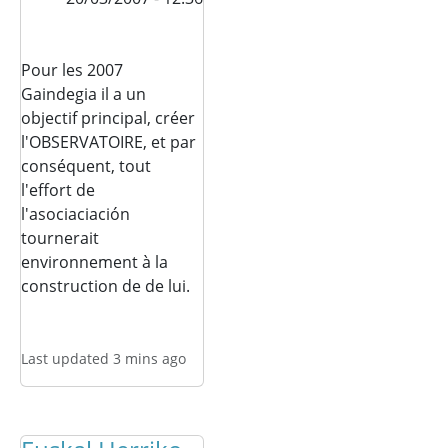
Pour les 2007
Gaindegia il a un
objectif principal, créer
l'OBSERVATOIRE, et par
conséquent, tout
l'effort de
l'asociaciación
tournerait
environnement à la
construction de de lui.
Last updated 3 mins ago