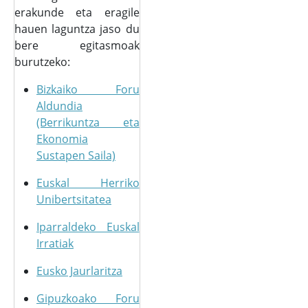
erakunde eta eragile
hauen laguntza jaso du
bere egitasmoak
burutzeko:
Bizkaiko Foru
Aldundia
(Berrikuntza eta
Ekonomia
Sustapen Saila)
Euskal Herriko
Unibertsitatea
Iparraldeko Euskal
Irratiak
Eusko Jaurlaritza
Gipuzkoako Foru