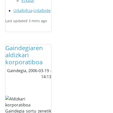
Etxalar
Udalbiltza
-
Udalbide
Last updated 3 mins ago
Gaindegiaren
aldizkari
korporatiboa
Gaindegia,
2006-03-19 -
14:13
Gaindegia sortu zenetik