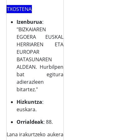
TXOSTENA
Izenburua
:
"BIZKAIAREN
EGOERA EUSKAL
HERRIAREN ETA
EUROPAR
BATASUNAREN
ALDEAN. Hurbilpen
bat egitura
adierazleen
bitartez."
Hizkuntza
:
euskara.
Orrialdeak
: 88.
Lana irakurtzeko aukera