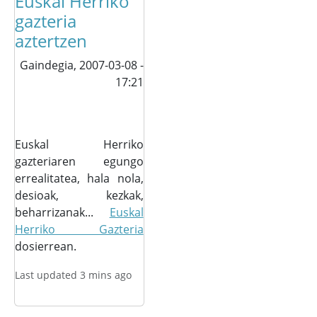
Euskal Herriko
gazteria
aztertzen
Gaindegia,
2007-03-08 -
17:21
Euskal Herriko
gazteriaren egungo
errealitatea, hala nola,
desioak, kezkak,
beharrizanak...
Euskal
Herriko Gazteria
dosierrean.
Last updated 3 mins ago