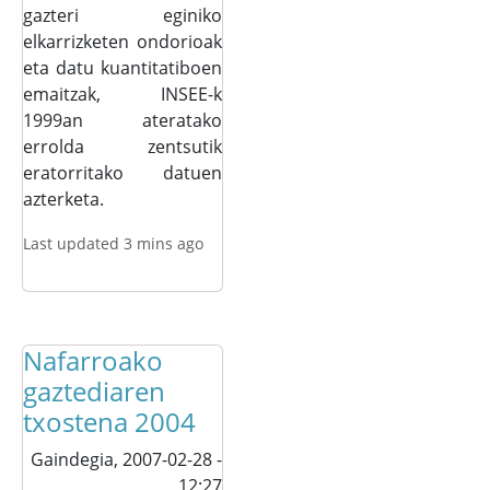
gazteri eginiko
elkarrizketen ondorioak
eta datu kuantitatiboen
emaitzak, INSEE-k
1999an ateratako
errolda zentsutik
eratorritako datuen
azterketa.
Last updated 3 mins ago
Nafarroako
gaztediaren
txostena 2004
Gaindegia,
2007-02-28 -
12:27