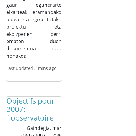
gaur egunerarte
elkarteak eramandako
bidea eta egikaritutako
proiektu eta
ekoizpenen berri
ematen duen
dokumentua duzu
honakoa.
Last updated 3 mins ago
Objectifs pour
2007: l
´observatoire
Gaindegia,
mar
20/03/2007 - 12:36