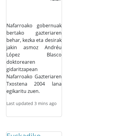
Nafarroako gobernuak
bertako gazteriaren
behar, kezka eta desirak
jakin asmoz Andréu
López Blasco
doktorearen
gidaritzapean
Nafarroako Gazteriaren
Txostena 2004 lana
egikaritu zuen.
Last updated 3 mins ago
Euskadiko