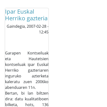
Ipar Euskal
Herriko gazteria
Gaindegia,
2007-02-28 -
12:45
Garapen Kontseiluak
eta Hautetsien
kontseiluak ipar Euskal
Herriko gazteriaren
inguruko azterketa
kaleratu zuen 2006ko
abenduaren 11n.
Bertan, bi lan biltzen
dira: datu kualitatiboen
bilketa, hots, 136