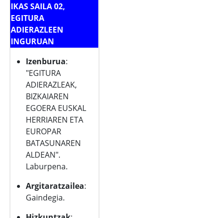
IKAS SAILA 02,
EGITURA
ADIERAZLEEN
INGURUAN
Izenburua
:
"EGITURA
ADIERAZLEAK,
BIZKAIAREN
EGOERA EUSKAL
HERRIAREN ETA
EUROPAR
BATASUNAREN
ALDEAN".
Laburpena.
Argitaratzailea
:
Gaindegia.
Hizkuntzak
: