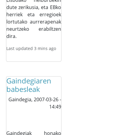
Lisboako helburuekin
dute zerikusia, eta EBko
herriek eta erregioek
lortutako aurrerapenak
neurtzeko erabiltzen
dira.
Last updated 3 mins ago
Gaindegiaren
babesleak
Gaindegia,
2007-03-26 -
14:49
Gaindegiak honako