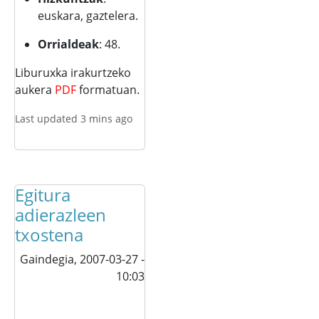
euskara, gaztelera.
Orrialdeak
: 48.
Liburuxka irakurtzeko
aukera
PDF
formatuan.
Last updated 3 mins ago
Egitura
adierazleen
txostena
Gaindegia,
2007-03-27 -
10:03