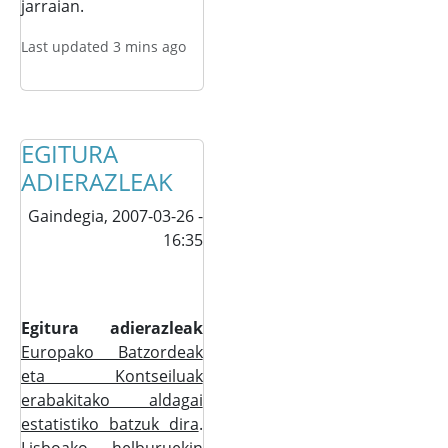
jarraian.
Last updated 3 mins ago
EGITURA
ADIERAZLEAK
Gaindegia,
2007-03-26 -
16:35
Egitura adierazleak
Europako Batzordeak
eta Kontseiluak
erabakitako aldagai
estatistiko batzuk dira
.