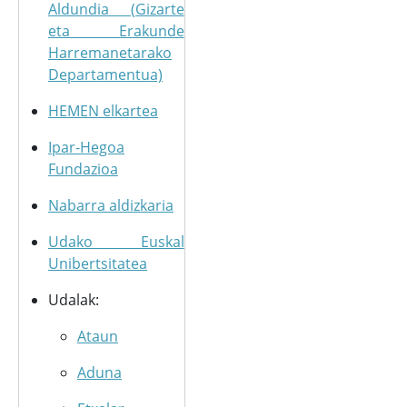
Aldundia (Gizarte
eta Erakunde
Harremanetarako
Departamentua)
HEMEN elkartea
Ipar-Hegoa
Fundazioa
Nabarra aldizkaria
Udako Euskal
Unibertsitatea
Udalak:
Ataun
Aduna