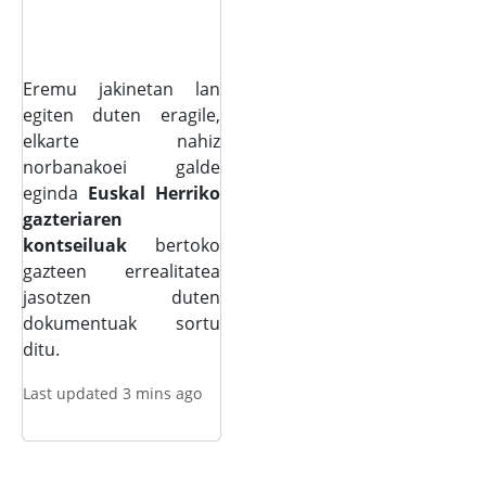
Eremu jakinetan lan
egiten duten eragile,
elkarte nahiz
norbanakoei galde
eginda
Euskal Herriko
gazteriaren
kontseiluak
bertoko
gazteen errealitatea
jasotzen duten
dokumentuak sortu
ditu.
Last updated 3 mins ago