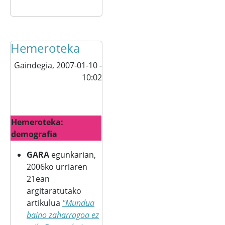
Hemeroteka
Gaindegia,
2007-01-10 -
10:02
Hemeroteka:
demografia
GARA
egunkarian,
2006ko urriaren
21ean
argitaratutako
artikulua
"Mundua
baino zaharragoa ez