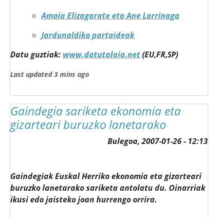
Amaia Elizagarate eta Ane Larrinaga
Jardunaldiko partaideak
Datu guztiak:
www.datutalaia.net
(EU,FR,SP)
Last updated 3 mins ago
Gaindegia sariketa ekonomia eta
gizarteari buruzko lanetarako
Bulegoa,
2007-01-26 - 12:13
Gaindegiak Euskal Herriko ekonomia eta gizarteari
buruzko lanetarako sariketa antolatu du. Oinarriak
ikusi edo jaisteko joan hurrengo orrira.