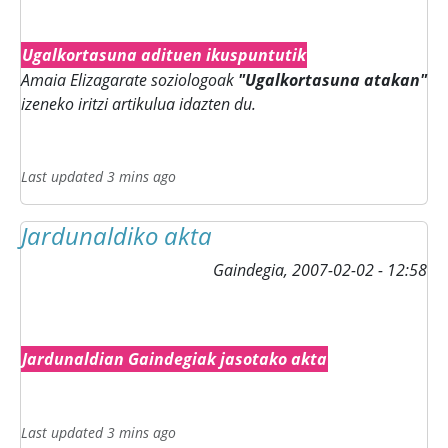
Ugalkortasuna adituen ikuspuntutik
Amaia Elizagarate soziologoak
"Ugalkortasuna atakan"
izeneko iritzi artikulua idazten du.
Last updated 3 mins ago
Jardunaldiko akta
Gaindegia,
2007-02-02 - 12:58
Jardunaldian Gaindegiak jasotako akta
Last updated 3 mins ago