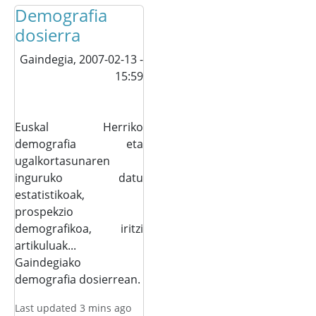
Demografia
dosierra
Gaindegia,
2007-02-13 -
15:59
Euskal Herriko
demografia eta
ugalkortasunaren
inguruko datu
estatistikoak,
prospekzio
demografikoa, iritzi
artikuluak...
Gaindegiako
demografia dosierrean.
Last updated 3 mins ago