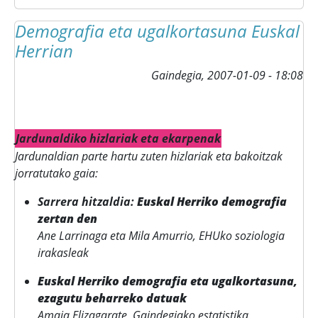
Demografia eta ugalkortasuna Euskal
Herrian
Gaindegia,
2007-01-09 - 18:08
Jardunaldiko hizlariak eta ekarpenak
Jardunaldian parte hartu zuten hizlariak eta bakoitzak
jorratutako gaia:
Sarrera hitzaldia:
Euskal Herriko demografia
zertan den
Ane Larrinaga eta Mila Amurrio, EHUko soziologia
irakasleak
Euskal Herriko demografia eta ugalkortasuna,
ezagutu beharreko datuak
Amaia Elizagarate, Gaindegiako estatistika