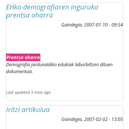
EHko demografiaren inguruko
prentsa oharra
Gaindegia,
2007-01-10 - 09:54
Prentsa oharra
Demografia jardunaldiko edukiak laburbiltzen dituen
dokumentua.
Last updated 3 mins ago
Iritzi artikulua
Gaindegia,
2007-02-02 - 13:05