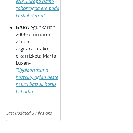
ezik, Europa baino
zaharragoa ere bada
Euskal Herria!"
.
GARA
egunkarian,
2006ko urriaren
21ean
argitaratutako
elkarrizketa Marta
Luxan-i
"Ugalkortasuna
hazteko, agian beste
neurri batzuk hartu
beharko
Last updated 3 mins ago