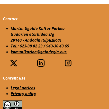
Contact
Martin Ugalde Kultur Parkea
Gudarien etorbidea z/g
20140 - Andoain (Gipuzkoa)
Tel.: 623-38 02 23 / 943-30 43 65
komunikazioa@gaindegia.eus
Content use
Legal notices
Privacy policy