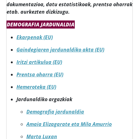
dokumentazioa, datu estatistikoak, prentsa oharrak
etab. aurkezten dizkizugu.
DEMOGRAFIA JARDUNALDIA
Ekarpenak (EU)
Gaindegiaren jardunaldiko akta (EU)
Iritzi artikulua (EU)
Prentsa oharra (EU)
Hemeroteka (EU)
Jardunaldiko argazkiak
Demografia jardunaldia
Amaia Elizagarate eta Mila Amurrio
Marta Luxan