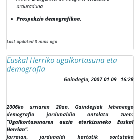
arduraduna
Prospekzio demografikoa.
Last updated 3 mins ago
Euskal Herriko ugalkortasuna eta
demografia
Gaindegia,
2007-01-09 - 16:28
2006ko urriaren 20an, Gaindegiak lehenengo
demografia jardunaldia antolatu zuen:
"Ugalkortasunaren auzia etorkizuneko Euskal
Herrian"
.
Jarraian, jardunaldi hartatik sortutako