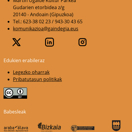
Martin Ugalde Kultur Parkea
Gudarien etorbidea z/g
20140 - Andoain (Gipuzkoa)
Tel.: 623-38 02 23 / 943-30 43 65
komunikazioa@gaindegia.eus
Edukien erabileraz
Legezko oharrak
Pribatutasun politikak
Babesleak