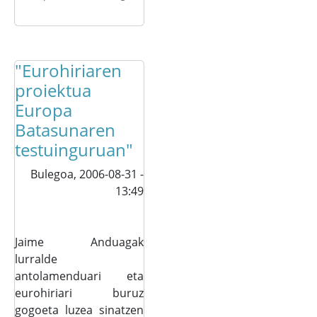
"Eurohiriaren
proiektua
Europa
Batasunaren
testuinguruan"
Bulegoa,
2006-08-31 -
13:49
Jaime Anduagak
lurralde
antolamenduari eta
eurohiriari buruz
gogoeta luzea sinatzen