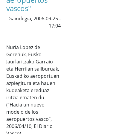
vascos"
Gaindegia,
2006-09-25 -
17:04
Nuria Lopez de
Gereñuk, Eusko
Jaurlaritzako Garraio
eta Herrilan sailburuak,
Euskadiko aeroportuen
azpiegitura eta hauen
kudeaketa ereduaz
iritzia ematen du.
(“Hacia un nuevo
modelo de los
aeropuertos vasco”,
2006/04/10, El Diario
Vasco).