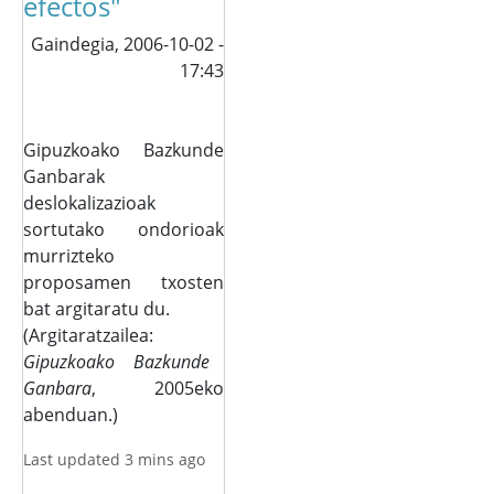
efectos"
Gaindegia,
2006-10-02 -
17:43
Gipuzkoako Bazkunde
Ganbarak
deslokalizazioak
sortutako ondorioak
murrizteko
proposamen txosten
bat argitaratu du.
(Argitaratzailea:
Gipuzkoako Bazkunde
Ganbara
, 2005eko
abenduan.)
Last updated 3 mins ago