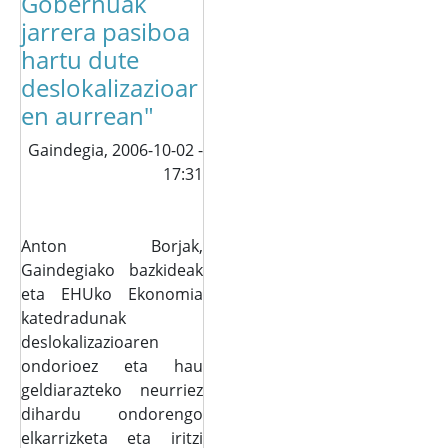
Gobernuak
jarrera pasiboa
hartu dute
deslokalizazioar
en aurrean"
Gaindegia,
2006-10-02 -
17:31
Anton Borjak,
Gaindegiako bazkideak
eta EHUko Ekonomia
katedradunak
deslokalizazioaren
ondorioez eta hau
geldiarazteko neurriez
dihardu ondorengo
elkarrizketa eta iritzi