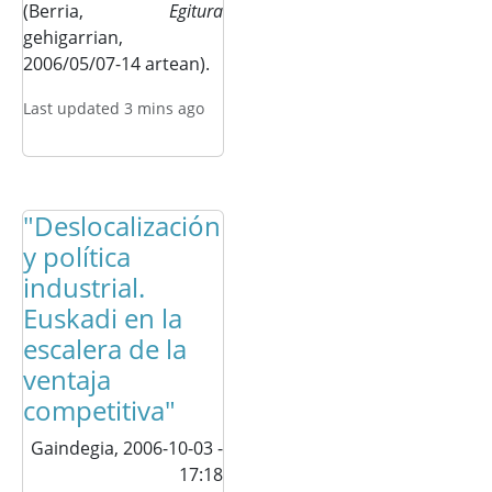
(Berria,
Egitura
gehigarrian,
2006/05/07-14 artean).
Last updated 3 mins ago
"Deslocalización
y política
industrial.
Euskadi en la
escalera de la
ventaja
competitiva"
Gaindegia,
2006-10-03 -
17:18