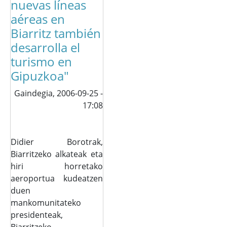
nuevas líneas
aéreas en
Biarritz también
desarrolla el
turismo en
Gipuzkoa"
Gaindegia,
2006-09-25 -
17:08
Didier Borotrak,
Biarritzeko alkateak eta
hiri horretako
aeroportua kudeatzen
duen
mankomunitateko
presidenteak,