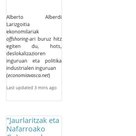
Alberto Alberdi
Larizgoitia
ekonomilariak
offshoring
-ari buruz hitz
egiten du, hots,
deslokalizazioren
inguruan eta politika
industrialen inguruan
(
economiavasca.net
)
Last updated 3 mins ago
"Jaurlaritzak eta
Nafarroako