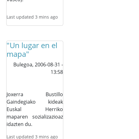
Last updated 3 mins ago
"Un lugar en el
mapa"
Bulegoa,
2006-08-31 -
13:58
Joxerra Bustillo
Gaindegiako kideak
Euskal Herriko
maparen sozializazioaz
idazten du.
Last updated 3 mins ago