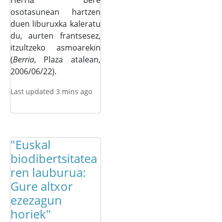
Herria bere
osotasunean hartzen
duen liburuxka kaleratu
du, aurten frantsesez,
itzultzeko asmoarekin
(
Berria
, Plaza atalean,
2006/06/22).
Last updated 3 mins ago
"Euskal
biodibertsitatea
ren lauburua:
Gure altxor
ezezagun
horiek"