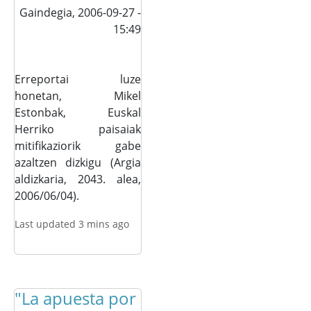
Gaindegia,
2006-09-27 -
15:49
Erreportai luze
honetan, Mikel
Estonbak, Euskal
Herriko paisaiak
mitifikaziorik gabe
azaltzen dizkigu (Argia
aldizkaria, 2043. alea,
2006/06/04).
Last updated 3 mins ago
"La apuesta por