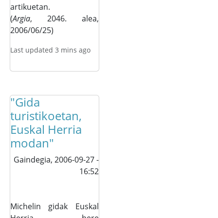
artikuetan.
(
Argia
, 2046. alea,
2006/06/25)
Last updated 3 mins ago
"Gida
turistikoetan,
Euskal Herria
modan"
Gaindegia,
2006-09-27 -
16:52
Michelin gidak Euskal