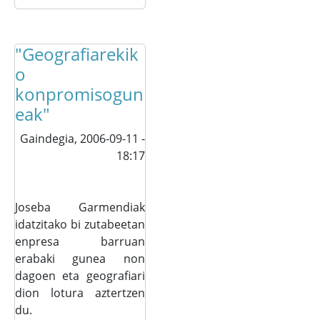
"Geografiarekik
o
konpromisogun
eak"
Gaindegia,
2006-09-11 -
18:17
Joseba Garmendiak
idatzitako bi zutabeetan
enpresa barruan
erabaki gunea non
dagoen eta geografiari
dion lotura aztertzen
du.