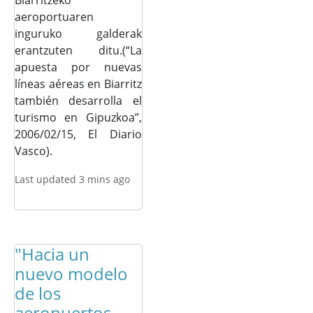
Biarritzeko
aeroportuaren
inguruko galderak
erantzuten ditu.(“La
apuesta por nuevas
líneas aéreas en Biarritz
también desarrolla el
turismo en Gipuzkoa”,
2006/02/15, El Diario
Vasco).
Last updated 3 mins ago
"Hacia un
nuevo modelo
de los
aeropuertos