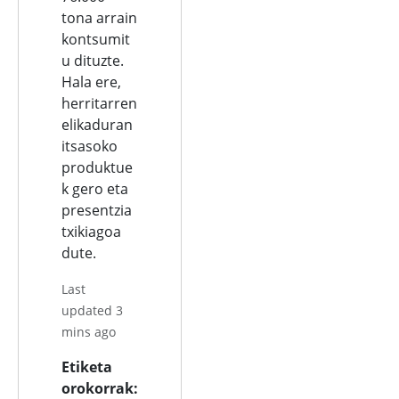
tona arrain
kontsumit
u dituzte.
Hala ere,
herritarren
elikaduran
itsasoko
produktue
k gero eta
presentzia
txikiagoa
dute.
Last
updated 3
mins ago
Etiketa
orokorrak