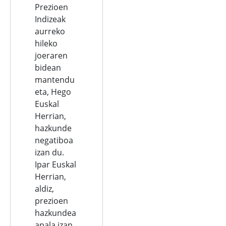
Prezioen
Indizeak
aurreko
hileko
joeraren
bidean
mantendu
eta, Hego
Euskal
Herrian,
hazkunde
negatiboa
izan du.
Ipar Euskal
Herrian,
aldiz,
prezioen
hazkundea
apala izan