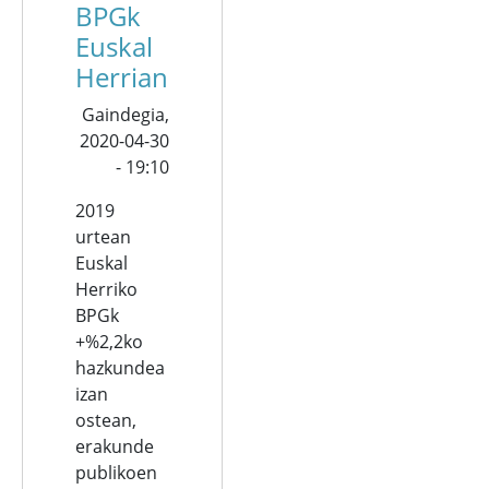
BPGk
Euskal
Herrian
Gaindegia,
2020-04-30
- 19:10
2019
urtean
Euskal
Herriko
BPGk
+%2,2ko
hazkundea
izan
ostean,
erakunde
publikoen