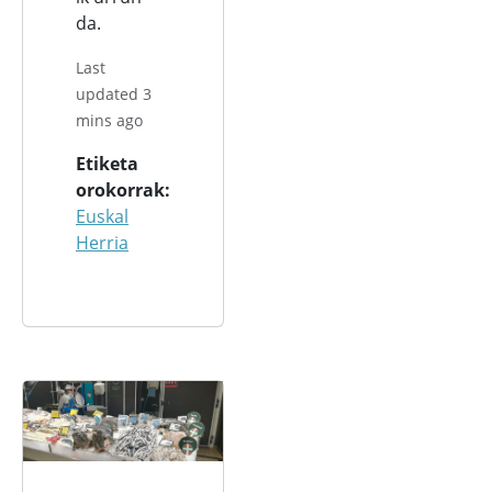
da.
Last
updated 3
mins ago
Etiketa
orokorrak
Euskal
Herria