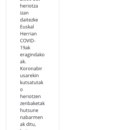
heriotza
izan
daitezke
Euskal
Herrian
COVID-
19ak
eragindako
ak.
Koronabir
usarekin
kutsatutak
o
heriotzen
zenbaketak
hutsune
nabarmen
ak ditu,