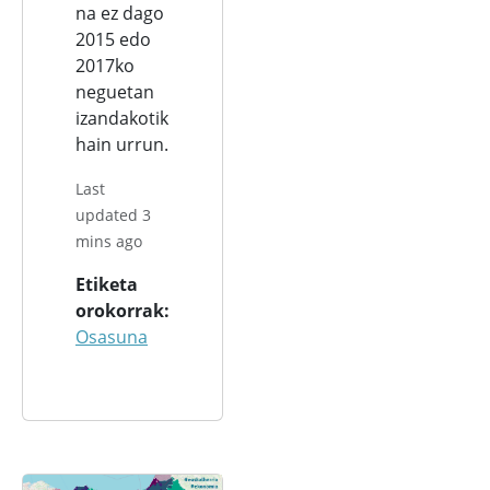
na ez dago
2015 edo
2017ko
neguetan
izandakotik
hain urrun.
Last
updated 3
mins ago
Etiketa
orokorrak
Osasuna