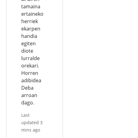
tamaina
ertaineko
herriek
ekarpen
handia
egiten
diote
lurralde
orekari.
Horren
adibidea
Deba
arroan
dago.
Last
updated 3
mins ago