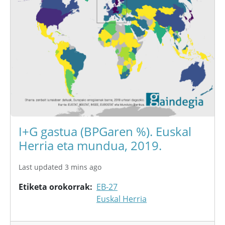
I+G gastua (BPGaren %). Euskal
Herria eta mundua, 2019.
Last updated 3 mins ago
Etiketa orokorrak
EB-27
Euskal Herria