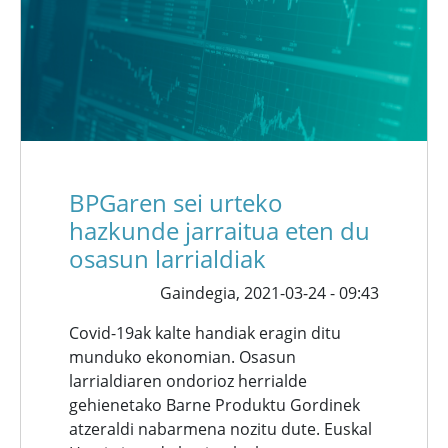
BPGaren sei urteko
hazkunde jarraitua eten du
osasun larrialdiak
Gaindegia,
2021-03-24 - 09:43
Covid-19ak kalte handiak eragin ditu
munduko ekonomian. Osasun
larrialdiaren ondorioz herrialde
gehienetako Barne Produktu Gordinek
atzeraldi nabarmena nozitu dute. Euskal