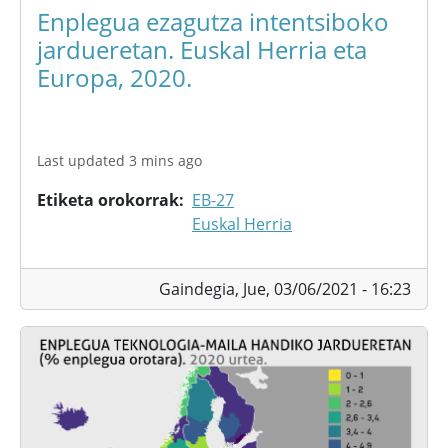
Enplegua ezagutza intentsiboko
jardueretan. Euskal Herria eta
Europa, 2020.
Last updated 3 mins ago
Etiketa orokorrak
EB-27
Euskal Herria
Gaindegia,
Jue, 03/06/2021 - 16:23