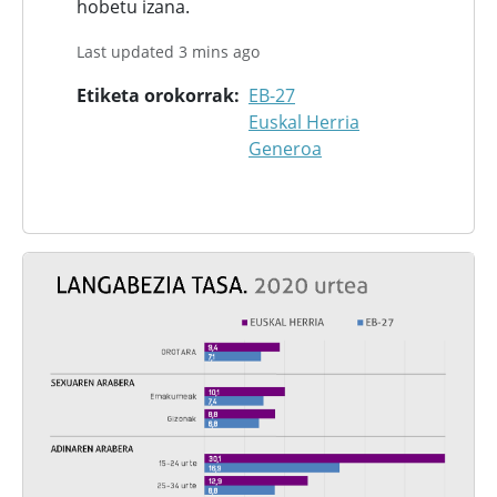
hobetu izana.
Last updated 3 mins ago
Etiketa orokorrak
EB-27
Euskal Herria
Generoa