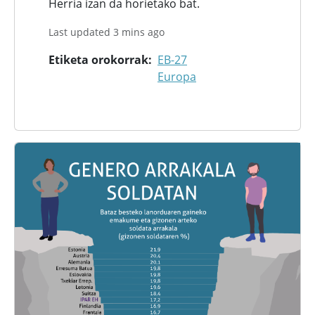
Herria izan da horietako bat.
Last updated 3 mins ago
Etiketa orokorrak
EB-27
Europa