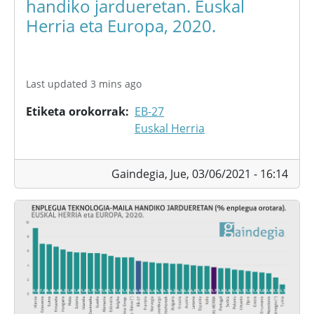
handiko jardueretan. Euskal
Herria eta Europa, 2020.
Last updated 3 mins ago
Etiketa orokorrak
EB-27
Euskal Herria
Gaindegia,
Jue, 03/06/2021 - 16:14