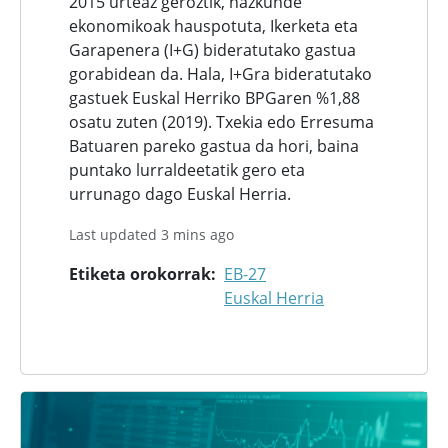
2015 urteaz geroztik, hazkunde
ekonomikoak hauspotuta, Ikerketa eta
Garapenera (I+G) bideratutako gastua
gorabidean da. Hala, I+Gra bideratutako
gastuek Euskal Herriko BPGaren %1,88
osatu zuten (2019). Txekia edo Erresuma
Batuaren pareko gastua da hori, baina
puntako lurraldeetatik gero eta
urrunago dago Euskal Herria.
Last updated 3 mins ago
Etiketa orokorrak
EB-27
Euskal Herria