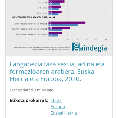
Langabezia tasa sexua, adina eta
formazioaren arabera. Euskal
Herria eta Europa, 2020.
Last updated 3 mins ago
Etiketa orokorrak
EB-27
Europa
Euskal Herria