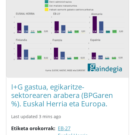
I+G gastua, egikaritze-
sektorearen arabera (BPGaren
%). Euskal Herria eta Europa.
Last updated 3 mins ago
Etiketa orokorrak
EB-27