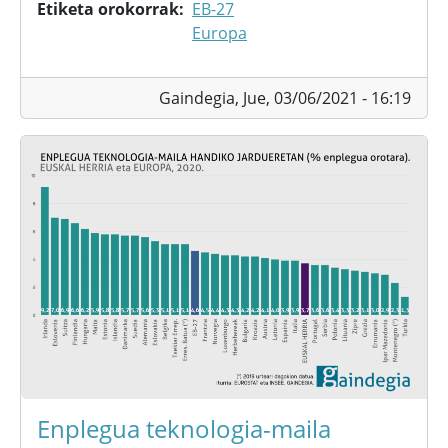
Etiketa orokorrak
EB-27
Europa
Gaindegia,
Jue, 03/06/2021 - 16:19
Enplegua teknologia-maila