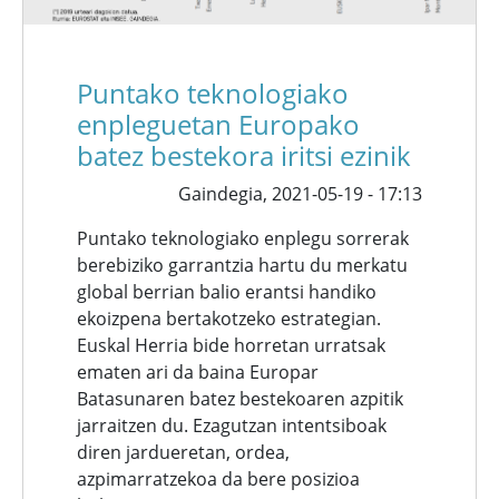
Puntako teknologiako
enpleguetan Europako
batez bestekora iritsi ezinik
Gaindegia,
2021-05-19 - 17:13
Puntako teknologiako enplegu sorrerak
berebiziko garrantzia hartu du merkatu
global berrian balio erantsi handiko
ekoizpena bertakotzeko estrategian.
Euskal Herria bide horretan urratsak
ematen ari da baina Europar
Batasunaren batez bestekoaren azpitik
jarraitzen du. Ezagutzan intentsiboak
diren jardueretan, ordea,
azpimarratzekoa da bere posizioa