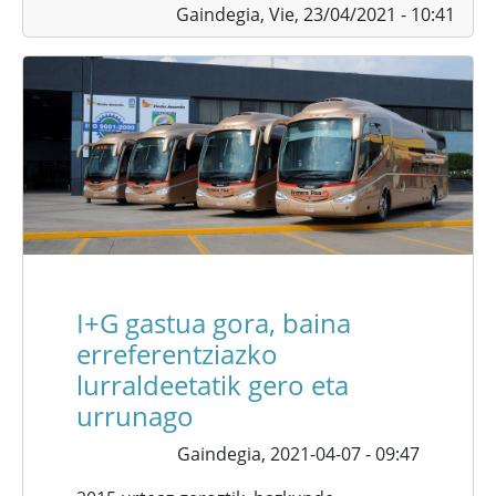
Gaindegia,
Vie, 23/04/2021 - 10:41
I+G gastua gora, baina
erreferentziazko
lurraldeetatik gero eta
urrunago
Gaindegia,
2021-04-07 - 09:47