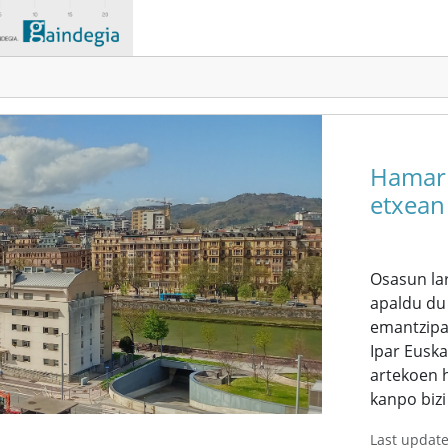
Hamarr
etxean 
Osasun lar
apaldu du
emantzipaz
Ipar Euska
artekoen h
kanpo bizi 
Last updat