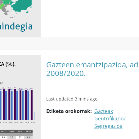
Gazteen emantzipazioa, adi
2008/2020.
Last updated 3 mins ago
Etiketa orokorrak
Gazteak
Gentrifikazioa
Segregazioa