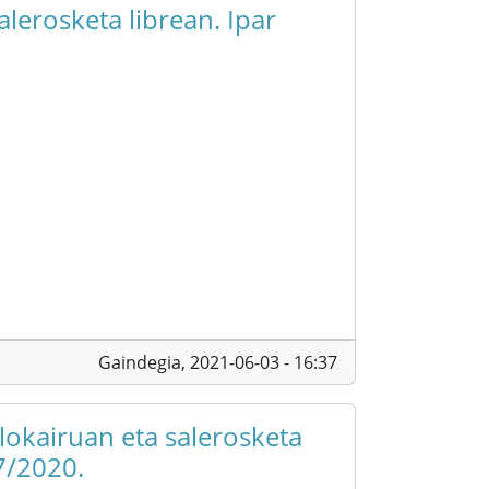
alerosketa librean. Ipar
Gaindegia,
2021-06-03 - 16:37
alokairuan eta salerosketa
7/2020.