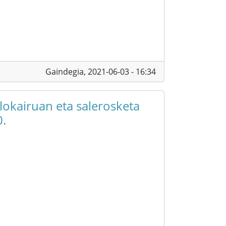
Gaindegia,
2021-06-03 - 16:34
alokairuan eta salerosketa
0.