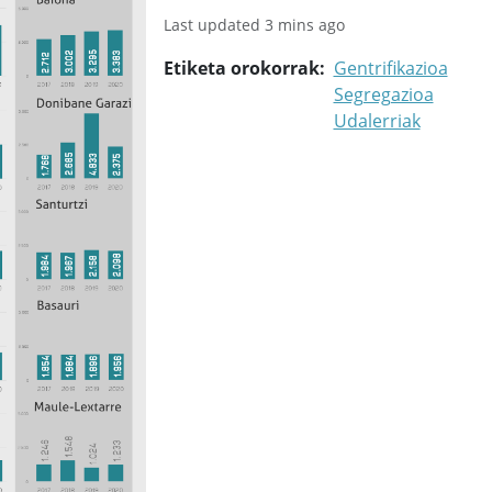
Last updated 3 mins ago
Etiketa orokorrak
Gentrifikazioa
Segregazioa
Udalerriak