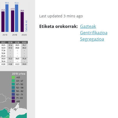
Last updated 3 mins ago
Etiketa orokorrak
Gazteak
Gentrifikazioa
Segregazioa