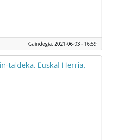
Gaindegia,
2021-06-03 - 16:59
n-taldeka. Euskal Herria,