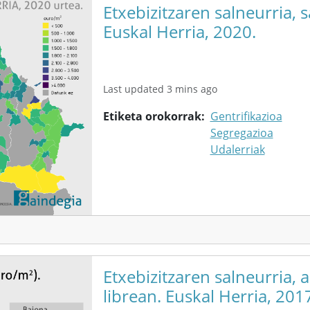
Etxebizitzaren salneurria, s
Euskal Herria, 2020.
Last updated 3 mins ago
Etiketa orokorrak
Gentrifikazioa
Segregazioa
Udalerriak
Etxebizitzaren salneurria, 
librean. Euskal Herria, 201