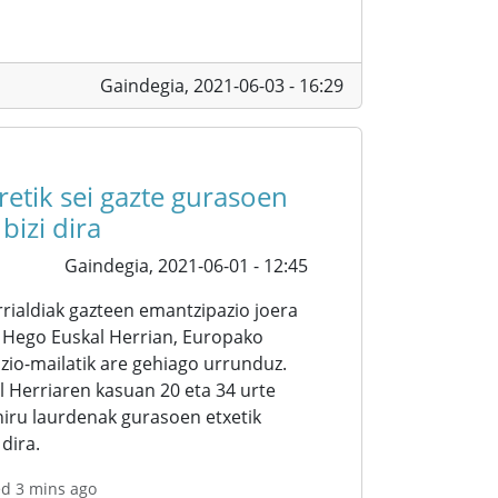
Gaindegia,
2021-06-03 - 16:29
etik sei gazte gurasoen
bizi dira
Gaindegia,
2021-06-01 - 12:45
rialdiak gazteen emantzipazio joera
 Hego Euskal Herrian, Europako
io-mailatik are gehiago urrunduz.
l Herriaren kasuan 20 eta 34 urte
iru laurdenak gurasoen etxetik
dira.
ed 3 mins ago