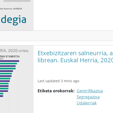
Etxebizitzaren salneurria, 
librean. Euskal Herria, 202
Last updated 3 mins ago
Etiketa orokorrak
Gentrifikazioa
Segregazioa
Udalerriak