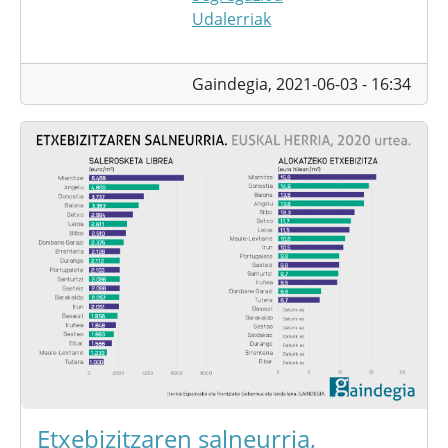
Udalerriak
Gaindegia,
2021-06-03 - 16:34
Etxebizitzaren salneurria,