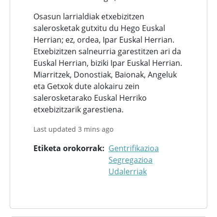
Osasun larrialdiak etxebizitzen
salerosketak gutxitu du Hego Euskal
Herrian; ez, ordea, Ipar Euskal Herrian.
Etxebizitzen salneurria garestitzen ari da
Euskal Herrian, biziki Ipar Euskal Herrian.
Miarritzek, Donostiak, Baionak, Angeluk
eta Getxok dute alokairu zein
salerosketarako Euskal Herriko
etxebizitzarik garestiena.
Last updated 3 mins ago
Etiketa orokorrak
Gentrifikazioa
Segregazioa
Udalerriak