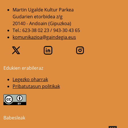
Martin Ugalde Kultur Parkea
Gudarien etorbidea z/g
20140 - Andoain (Gipuzkoa)
Tel.: 623-38 02 23 / 943-30 43 65
komunikazioa@gaindegia.eus
Edukien erabileraz
Legezko oharrak
Pribatutasun politikak
Babesleak