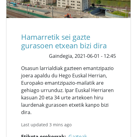
Hamarretik sei gazte
gurasoen etxean bizi dira
Gaindegia,
2021-06-01 - 12:45
Osasun larrialdiak gazteen emantzipazio
joera apaldu du Hego Euskal Herrian,
Europako emantzipazio-mailatik are
gehiago urrunduz. Ipar Euskal Herriaren
kasuan 20 eta 34 urte artekoen hiru
laurdenak gurasoen etxetik kanpo bizi
dira.
Last updated 3 mins ago
Etiketa orokorrak
Gazteak