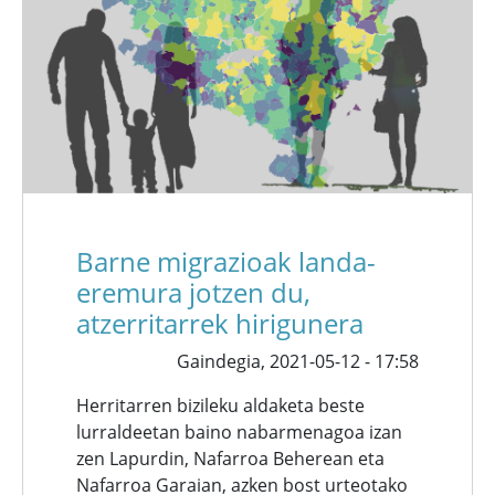
Barne migrazioak landa-
eremura jotzen du,
atzerritarrek hirigunera
Gaindegia,
2021-05-12 - 17:58
Herritarren bizileku aldaketa beste
lurraldeetan baino nabarmenagoa izan
zen Lapurdin, Nafarroa Beherean eta
Nafarroa Garaian, azken bost urteotako