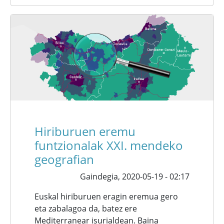
Hiriburuen eremu
funtzionalak XXI. mendeko
geografian
Gaindegia,
2020-05-19 - 02:17
Euskal hiriburuen eragin eremua gero
eta zabalagoa da, batez ere
Mediterranear isurialdean. Baina