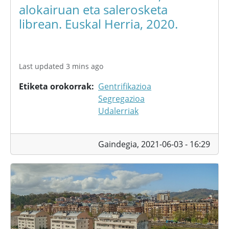
alokairuan eta salerosketa
librean. Euskal Herria, 2020.
Last updated 3 mins ago
Etiketa orokorrak
Gentrifikazioa
Segregazioa
Udalerriak
Gaindegia,
2021-06-03 - 16:29