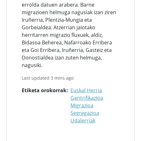
errolda datuen arabera. Barne
migrazioen helmuga nagusiak izan ziren
Iruñerria, Plentzia-Mungia eta
Gorbeialdea. Atzerrian jaiotako
herritarren migrazio fluxuek, aldiz,
Bidasoa Beherea, Nafarroako Erribera
eta Goi Erribera, Iruñerria, Gasteiz eta
Donostialdea izan zuten helmuga,
nagusiki.
Last updated 3 mins ago
Etiketa orokorrak
Euskal Herria
Gentrifikazioa
Migrazioa
Segregazioa
Udalerriak