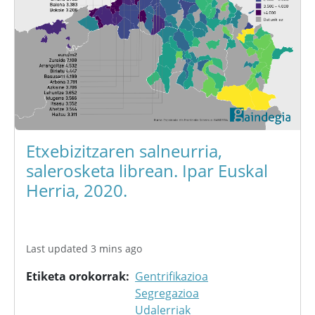
Etxebizitzaren salneurria,
salerosketa librean. Ipar Euskal
Herria, 2020.
Last updated 3 mins ago
Etiketa orokorrak
Gentrifikazioa
Segregazioa
Udalerriak