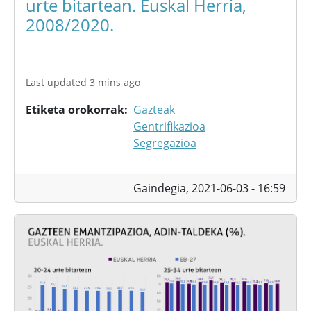
urte bitartean. Euskal Herria,
2008/2020.
Last updated 3 mins ago
Etiketa orokorrak
Gazteak
Gentrifikazioa
Segregazioa
Gaindegia,
2021-06-03 - 16:59