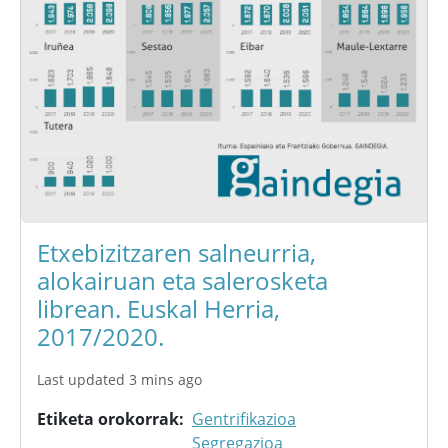
Etxebizitzaren salneurria,
alokairuan eta salerosketa
librean. Euskal Herria,
2017/2020.
Last updated 3 mins ago
Etiketa orokorrak
Gentrifikazioa
Segregazioa