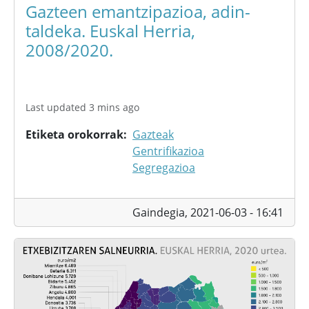
Gazteen emantzipazioa, adin-
taldeka. Euskal Herria,
2008/2020.
Last updated 3 mins ago
Etiketa orokorrak
Gazteak
Gentrifikazioa
Segregazioa
Gaindegia,
2021-06-03 - 16:41