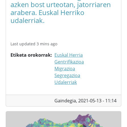
azken bost urteotan, jatorriaren
arabera. Euskal Herriko
udalerriak.
Last updated 3 mins ago
Etiketa orokorrak
Euskal Herria
Gentrifikazioa
Migrazioa
Segregazioa
Udalerriak
Gaindegia,
2021-05-13 - 11:14