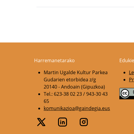
Pagination
Harremanetarako
Edukie
Martin Ugalde Kultur Parkea
Le
Gudarien etorbidea z/g
Pr
20140 - Andoain (Gipuzkoa)
Tel.: 623-38 02 23 / 943-30 43
65
komunikazioa@gaindegia.eus