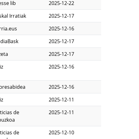
sse lib
2025-12-22
kal Irratiak
2025-12-17
rria.eus
2025-12-16
diaBask
2025-12-17
zeta
2025-12-17
iz
2025-12-16
presabidea
2025-12-16
iz
2025-12-11
ticias de
2025-12-11
puzkoa
ticias de
2025-12-10