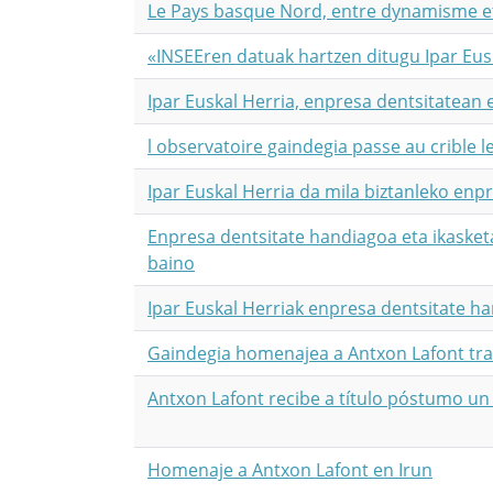
Le Pays basque Nord, entre dynamisme et
«INSEEren datuak hartzen ditugu Ipar Eusk
Ipar Euskal Herria, enpresa dentsitatean 
l observatoire gaindegia passe au crible
Ipar Euskal Herria da mila biztanleko en
Enpresa dentsitate handiagoa eta ikasket
baino
Ipar Euskal Herriak enpresa dentsitate 
Gaindegia homenajea a Antxon Lafont tra
Antxon Lafont recibe a título póstumo u
Homenaje a Antxon Lafont en Irun