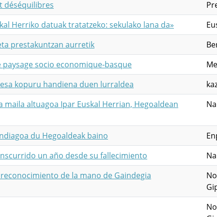
 déséquilibres
Pre
al Herriko datuak tratatzeko: sekulako lana da»
Eus
eta prestakuntzan aurretik
Be
 le paysage socio economique-basque
Me
presa kopuru handiena duen lurraldea
ka
a maila altuagoa Ipar Euskal Herrian, Hegoaldean
Na
handiagoa du Hegoaldeak baino
En
nscurrido un año desde su fallecimiento
Na
n reconocimiento de la mano de Gaindegia
No
Gi
No