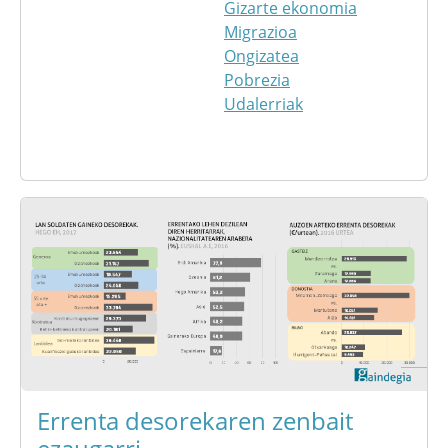
Gizarte ekonomia
Migrazioa
Ongizatea
Pobrezia
Udalerriak
Errenta desorekaren zenbait