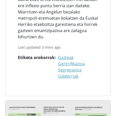
ere inflexio puntu berria izan daiteke.
Miarritzen eta Angelun bezalako
metropoli eremuetan kokatzen da Euskal
Herriko etxebizitza garestiena eta horrek
gazteen emantzipazioa are zailagoa
bihurtzen du.
Last updated 3 mins ago
Etiketa orokorrak
Gazteak
Gentrifikazioa
Segregazioa
Udalerriak