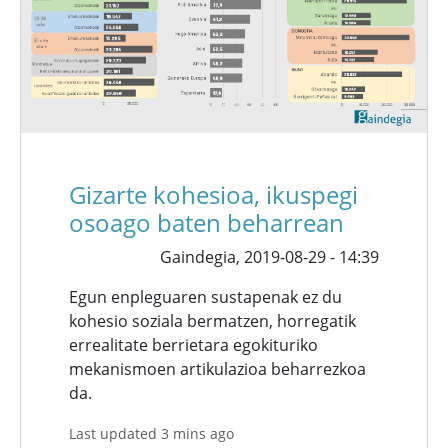
Gizarte kohesioa, ikuspegi
osoago baten beharrean
Gaindegia,
2019-08-29 - 14:39
Egun enpleguaren sustapenak ez du
kohesio soziala bermatzen, horregatik
errealitate berrietara egokituriko
mekanismoen artikulazioa beharrezkoa
da.
Last updated 3 mins ago