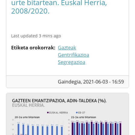
urte bitartean. Euskal Herria,
2008/2020.
Last updated 3 mins ago
Etiketa orokorrak
Gazteak
Gentrifikazioa
Segregazioa
Gaindegia,
2021-06-03 - 16:59