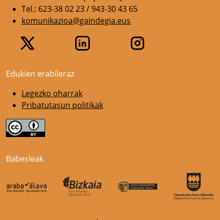
Tel.: 623-38 02 23 / 943-30 43 65
komunikazioa@gaindegia.eus
Edukien erabileraz
Legezko oharrak
Pribatutasun politikak
Babesleak