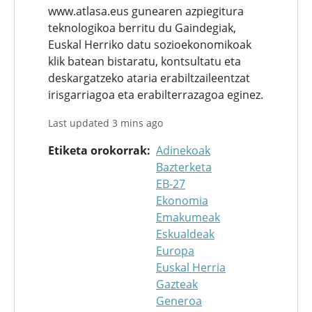
www.atlasa.eus gunearen azpiegitura
teknologikoa berritu du Gaindegiak,
Euskal Herriko datu sozioekonomikoak
klik batean bistaratu, kontsultatu eta
deskargatzeko ataria erabiltzaileentzat
irisgarriagoa eta erabilterrazagoa eginez.
Last updated 3 mins ago
Etiketa orokorrak
Adinekoak
Bazterketa
EB-27
Ekonomia
Emakumeak
Eskualdeak
Europa
Euskal Herria
Gazteak
Generoa