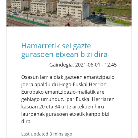
Hamarretik sei gazte
gurasoen etxean bizi dira
Gaindegia,
2021-06-01 - 12:45
Osasun larrialdiak gazteen emantzipazio
joera apaldu du Hego Euskal Herrian,
Europako emantzipazio-mailatik are
gehiago urrunduz. Ipar Euskal Herriaren
kasuan 20 eta 34 urte artekoen hiru
laurdenak gurasoen etxetik kanpo bizi
dira.
Last updated 3 mins ago