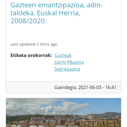
Gazteen emantzipazioa, adin-
taldeka. Euskal Herria,
2008/2020.
Last updated 3 mins ago
Etiketa orokorrak
Gazteak
Gentrifikazioa
Segregazioa
Gaindegia,
2021-06-03 - 16:41