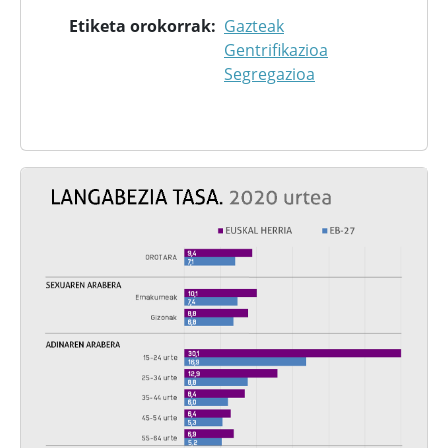
Etiketa orokorrak
Gazteak
Gentrifikazioa
Segregazioa