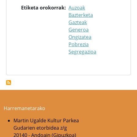
Etiketa orokorrak
Auzoak
Bazterketa
Gazteak
Generoa
Ongizatea
Pobrezia
Segregazioa
Harremanetarako
Martin Ugalde Kultur Parkea
Gudarien etorbidea z/g
20140 - Andoain (Gipuzkoa)