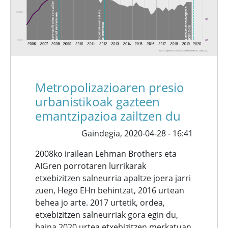
Metropolizazioaren presio
urbanistikoak gazteen
emantzipazioa zailtzen du
Gaindegia,
2020-04-28 - 16:41
2008ko irailean Lehman Brothers eta
AIGren porrotaren lurrikarak
etxebizitzen salneurria apaltze joera jarri
zuen, Hego EHn behintzat, 2016 urtean
behea jo arte. 2017 urtetik, ordea,
etxebizitzen salneurriak gora egin du,
baina 2020 urtea etxebizitzen merkatuan