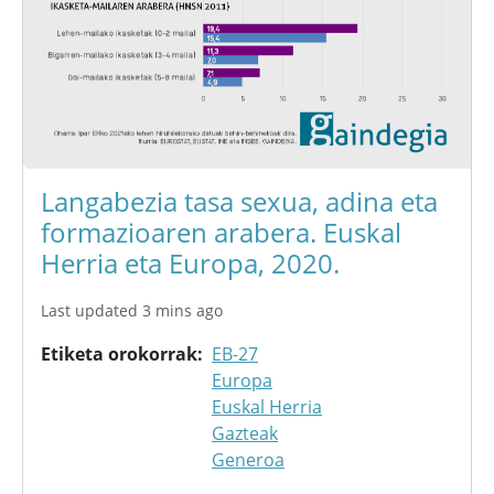
Langabezia tasa sexua, adina eta
formazioaren arabera. Euskal
Herria eta Europa, 2020.
Last updated 3 mins ago
Etiketa orokorrak
EB-27
Europa
Euskal Herria
Gazteak
Generoa