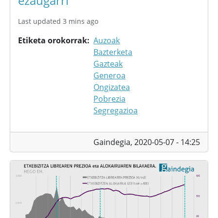
ezaugarri
Last updated 3 mins ago
Etiketa orokorrak
Auzoak
Bazterketa
Gazteak
Generoa
Ongizatea
Pobrezia
Segregazioa
Gaindegia,
2020-05-07 - 14:25