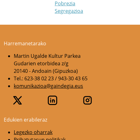
Pobrezia
Segregazioa
Harremanetarako
Martin Ugalde Kultur Parkea
Gudarien etorbidea z/g
20140 - Andoain (Gipuzkoa)
Tel.: 623-38 02 23 / 943-30 43 65
komunikazioa@gaindegia.eus
Edukien erabileraz
Legezko oharrak
Pribatutasun politikak