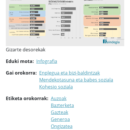
Gizarte desorekak
Eduki mota
Infografia
Gai orokorra
Enplegua eta bizi-baldintzak
Mendekotasuna eta babes soziala
Kohesio soziala
Etiketa orokorrak
Auzoak
Bazterketa
Gazteak
Generoa
Ongizatea