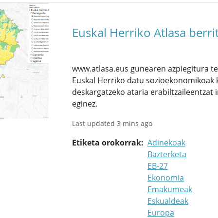
Euskal Herriko Atlasa berr
www.atlasa.eus gunearen azpiegitura te
Euskal Herriko datu sozioekonomikoak kl
deskargatzeko ataria erabiltzaileentzat 
eginez.
Last updated 3 mins ago
Etiketa orokorrak
Adinekoak
Bazterketa
EB-27
Ekonomia
Emakumeak
Eskualdeak
Europa