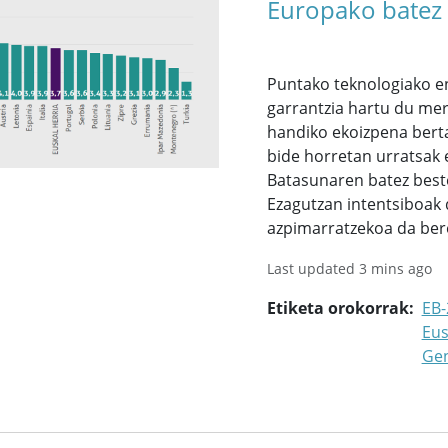
Europako batez b
Puntako teknologiako e
garrantzia hartu du merk
handiko ekoizpena berta
bide horretan urratsak 
Batasunaren batez beste
Ezagutzan intentsiboak 
azpimarratzekoa da bere
Last updated 3 mins ago
Etiketa orokorrak
EB-
Eus
Ge