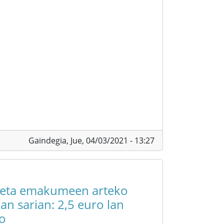
Gaindegia,
Jue, 04/03/2021 - 13:27
 eta emakumeen arteko
lan sarian: 2,5 euro lan
o