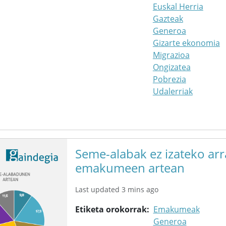
Euskal Herria
Gazteak
Generoa
Gizarte ekonomia
Migrazioa
Ongizatea
Pobrezia
Udalerriak
Seme-alabak ez izateko arr
emakumeen artean
Last updated 3 mins ago
Etiketa orokorrak
Emakumeak
Generoa