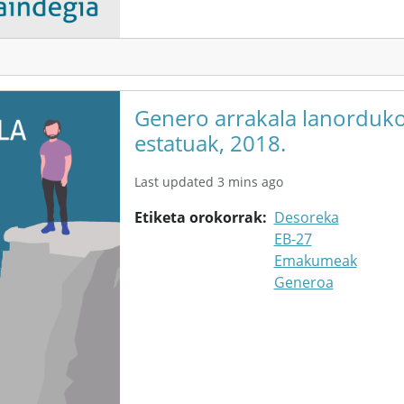
Genero arrakala lanorduko
estatuak, 2018.
Last updated 3 mins ago
Etiketa orokorrak
Desoreka
EB-27
Emakumeak
Generoa