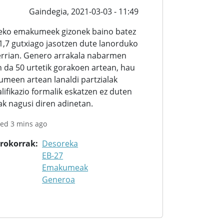
Gaindegia,
2021-03-03 - 11:49
eko emakumeek gizonek baino batez
1,7 gutxiago jasotzen dute lanorduko
errian. Genero arrakala nabarmen
 da 50 urtetik gorakoen artean, hau
meen artean lanaldi partzialak
lifikazio formalik eskatzen ez duten
k nagusi diren adinetan.
ted 3 mins ago
orokorrak
Desoreka
EB-27
Emakumeak
Generoa