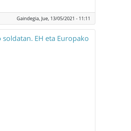
Gaindegia,
Jue, 13/05/2021 - 11:11
 soldatan. EH eta Europako