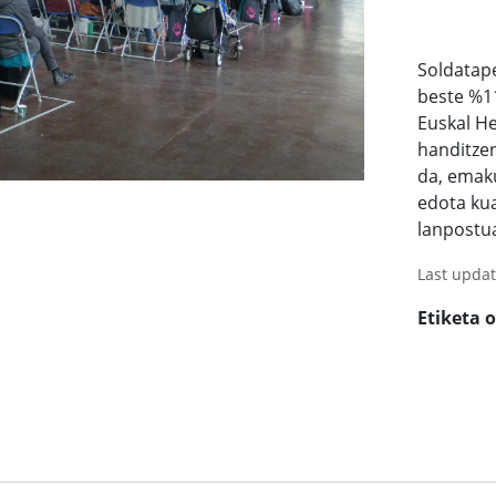
Soldatap
beste %1
Euskal H
handitzen
da, emaku
edota kua
lanpostua
Last upda
Etiketa 