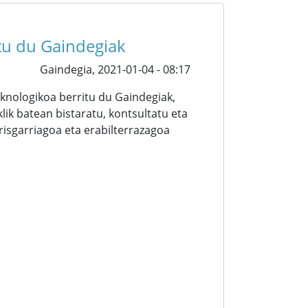
itu du Gaindegiak
Gaindegia,
2021-01-04 - 08:17
knologikoa berritu du Gaindegiak,
ik batean bistaratu, kontsultatu eta
irisgarriagoa eta erabilterrazagoa