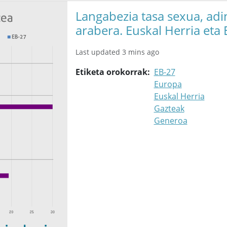
Langabezia tasa sexua, adi
arabera. Euskal Herria eta
Last updated 3 mins ago
Etiketa orokorrak
EB-27
Europa
Euskal Herria
Gazteak
Generoa