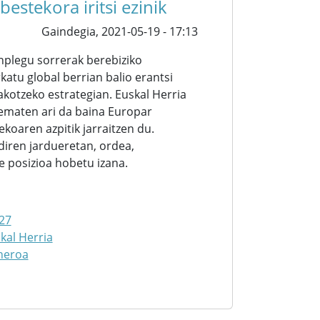
estekora iritsi ezinik
Gaindegia,
2021-05-19 - 17:13
nplegu sorrerak berebiziko
atu global berrian balio erantsi
kotzeko estrategian. Euskal Herria
ematen ari da baina Europar
koaren azpitik jarraitzen du.
diren jardueretan, ordea,
 posizioa hobetu izana.
27
kal Herria
neroa