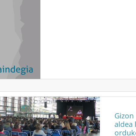
Gizon
aldea 
orduk