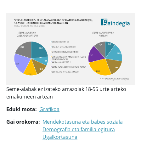
Seme-alabak ez izateko arrazoiak 18-55 urte arteko
emakumeen artean
Eduki mota
Grafikoa
Gai orokorra
Mendekotasuna eta babes soziala
Demografia eta familia-egitura
Ugalkortasuna