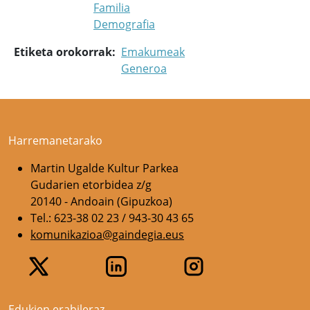
Familia
Demografia
Etiketa orokorrak
Emakumeak
Generoa
Harremanetarako
Martin Ugalde Kultur Parkea
Gudarien etorbidea z/g
20140 - Andoain (Gipuzkoa)
Tel.: 623-38 02 23 / 943-30 43 65
komunikazioa@gaindegia.eus
Edukien erabileraz