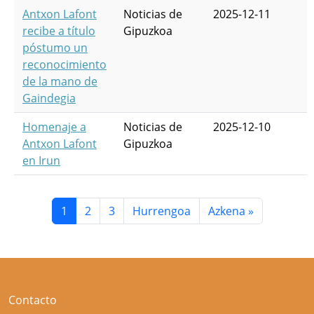
Antxon Lafont
Noticias de
2025-12-11
recibe a título
Gipuzkoa
póstumo un
reconocimiento
de la mano de
Gaindegia
Homenaje a
Noticias de
2025-12-10
Antxon Lafont
Gipuzkoa
en Irun
Paginación
Página actual
Página
Página
Siguiente página
Última página
1
2
3
Hurrengoa
Azkena »
Contacto