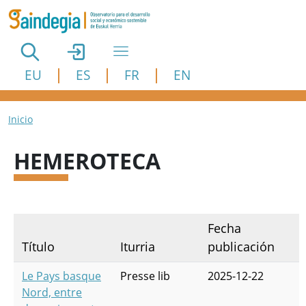
Pasar al contenido principal
EU
ES
FR
EN
Ruta de navegación
Inicio
HEMEROTECA
Fecha
Título
Iturria
publicación
Le Pays basque
Presse lib
2025-12-22
Nord, entre