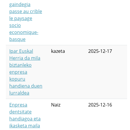
gaindegia
passe au crible
le paysage
socio
economique-
basque
Ipar Euskal
kazeta
2025-12-17
Herria da mila
biztanleko
enpresa
kopuru
handiena duen
lurraldea
Enpresa
Naiz
2025-12-16
dentsitate
handiagoa eta
ikasketa maila