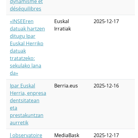
dynamisme et
déséquilibres
«INSEEren
Euskal
2025-12-17
datuak hartzen
Irratiak
ditugu Ipar
Euskal Herriko
datuak
tratatzeko:
sekulako lana
da»
Ipar Euskal
Berria.eus
2025-12-16
Herria, enpresa
dentsitatean
eta
prestakuntzan
aurretik
l observatoire
MediaBask
2025-12-17