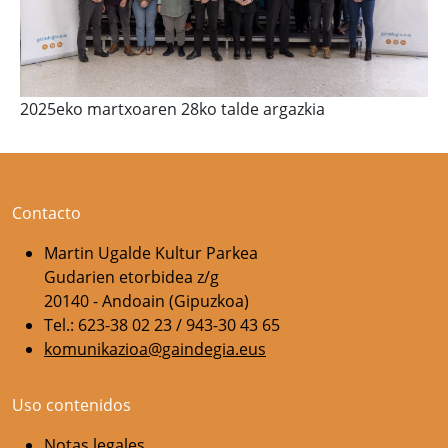
2025eko martxoaren 28ko talde argazkia
Contacto
Martin Ugalde Kultur Parkea
Gudarien etorbidea z/g
20140 - Andoain (Gipuzkoa)
Tel.: 623-38 02 23 / 943-30 43 65
komunikazioa@gaindegia.eus
Uso contenidos
Notas legales