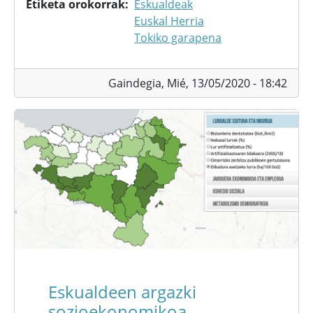
Etiketa orokorrak
Eskualdeak
Euskal Herria
Tokiko garapena
Gaindegia,
Mié, 13/05/2020 - 18:42
Eskualdeen argazki
sozioekonomikoa