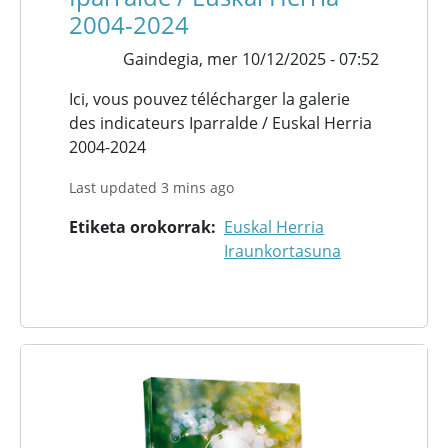
2004-2024
Gaindegia,
mer 10/12/2025 - 07:52
Ici, vous pouvez télécharger la galerie
des indicateurs Iparralde / Euskal Herria
2004-2024
Last updated 3 mins ago
Etiketa orokorrak
Euskal Herria
Iraunkortasuna