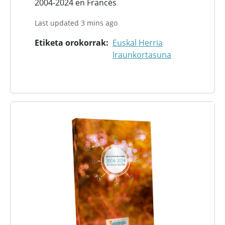
2004-2024 en Francés
Last updated 3 mins ago
Etiketa orokorrak
Euskal Herria
Iraunkortasuna