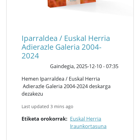
Iparraldea / Euskal Herria
Adierazle Galeria 2004-
2024
Gaindegia,
2025-12-10 - 07:35
Hemen Iparraldea / Euskal Herria
Adierazle Galeria 2004-2024 deskarga
dezakezu
Last updated 3 mins ago
Etiketa orokorrak
Euskal Herria
Iraunkortasuna