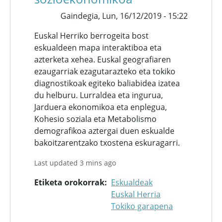
Gaindegia,
Lun, 16/12/2019 - 15:22
Euskal Herriko berrogeita bost
eskualdeen mapa interaktiboa eta
azterketa xehea. Euskal geografiaren
ezaugarriak ezagutarazteko eta tokiko
diagnostikoak egiteko baliabidea izatea
du helburu. Lurraldea eta ingurua,
Jarduera ekonomikoa eta enplegua,
Kohesio soziala eta Metabolismo
demografikoa aztergai duen eskualde
bakoitzarentzako txostena eskuragarri.
Last updated 3 mins ago
Etiketa orokorrak
Eskualdeak
Euskal Herria
Tokiko garapena