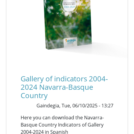
Gallery of indicators 2004-
2024 Navarra-Basque
Country
Gaindegia,
Tue, 06/10/2025 - 13:27
Here you can download the Navarra-
Basque Country Indicators of Gallery
2004-2024 in Spanish