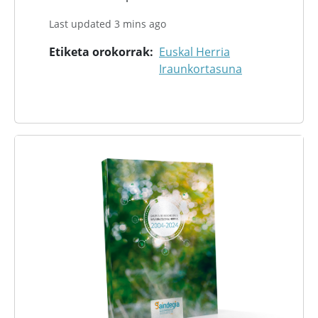
Last updated 3 mins ago
Etiketa orokorrak
Euskal Herria
Iraunkortasuna