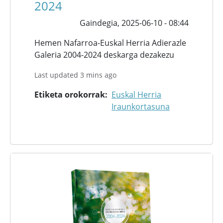
2024
Gaindegia,
2025-06-10 - 08:44
Hemen Nafarroa-Euskal Herria Adierazle
Galeria 2004-2024 deskarga dezakezu
Last updated 3 mins ago
Etiketa orokorrak
Euskal Herria
Iraunkortasuna