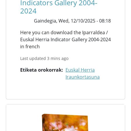
Indicators Gallery 2004-
2024
Gaindegia,
Wed, 12/10/2025 - 08:18
Here you can download the Iparraldea /
Euskal Herria Indicator Gallery 2004-2024
in french
Last updated 3 mins ago
Etiketa orokorrak
Euskal Herria
Iraunkortasuna