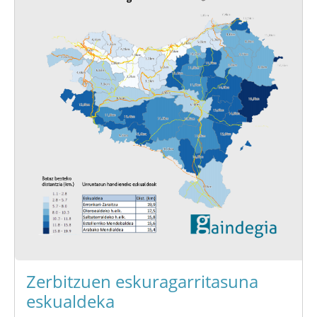
Zerbitzuen eskuragarritasuna
eskualdeka