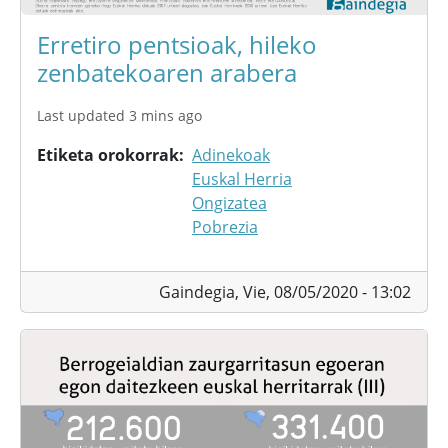
Erretiro pentsioak, hileko
zenbatekoaren arabera
Last updated 3 mins ago
Etiketa orokorrak
Adinekoak
Euskal Herria
Ongizatea
Pobrezia
Gaindegia,
Vie, 08/05/2020 - 13:02