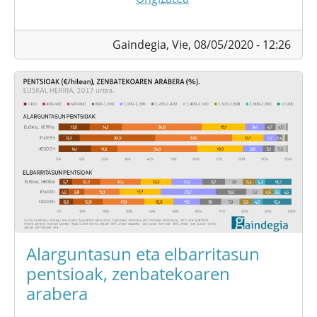
Gaindegia,
Vie, 08/05/2020 - 12:26
Alarguntasun eta elbarritasun
pentsioak, zenbatekoaren
arabera