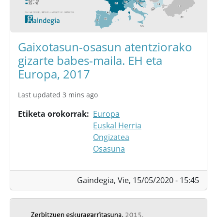
Gaixotasun-osasun atentziorako
gizarte babes-maila. EH eta
Europa, 2017
Last updated 3 mins ago
Etiketa orokorrak
Europa
Euskal Herria
Ongizatea
Osasuna
Gaindegia,
Vie, 15/05/2020 - 15:45