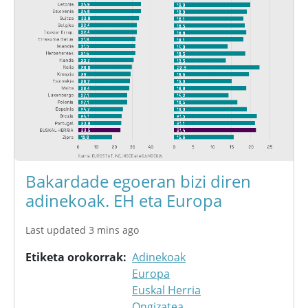
Bakardade egoeran bizi diren
adinekoak. EH eta Europa
Last updated 3 mins ago
Etiketa orokorrak
Adinekoak
Europa
Euskal Herria
Ongizatea