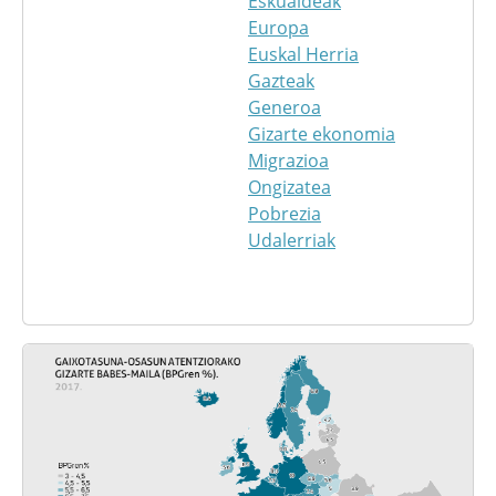
Eskualdeak
Europa
Euskal Herria
Gazteak
Generoa
Gizarte ekonomia
Migrazioa
Ongizatea
Pobrezia
Udalerriak