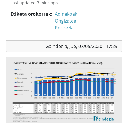
Last updated 3 mins ago
Etiketa orokorrak
Adinekoak
Ongizatea
Pobrezia
Gaindegia,
Jue, 07/05/2020 - 17:29