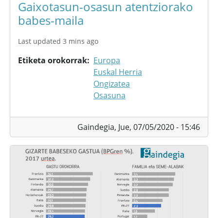
Gaixotasun-osasun atentziorako
babes-maila
Last updated 3 mins ago
Etiketa orokorrak
Europa
Euskal Herria
Ongizatea
Osasuna
Gaindegia,
Jue, 07/05/2020 - 15:46