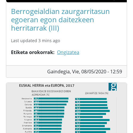
Berrogeialdian zaurgarritasun
egoeran egon daitezkeen
herritarrak (III)
Last updated 3 mins ago
Etiketa orokorrak
Ongizatea
Gaindegia,
Vie, 08/05/2020 - 12:59