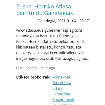
Euskal Herriko Atlasa
berritu du Gaindegiak
Gaindegia,
2021-01-04 - 08:17
www.atlasa.eus gunearen azpiegitura
teknologikoa berritu du Gaindegiak,
Euskal Herriko datu sozioekonomikoak
klik batean bistaratu, kontsultatu eta
deskargatzeko ataria erabiltzaileentzat
irisgarriagoa eta erabilterrazagoa eginez.
Last updated 3 mins ago
Etiketa orokorrak
Adinekoak
Bazterketa
EB-27
Ekonomia
Emakumeak