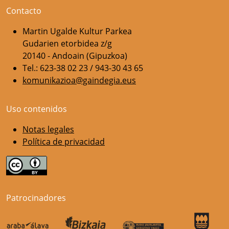
Contacto
Martin Ugalde Kultur Parkea
Gudarien etorbidea z/g
20140 - Andoain (Gipuzkoa)
Tel.: 623-38 02 23 / 943-30 43 65
komunikazioa@gaindegia.eus
Uso contenidos
Notas legales
Política de privacidad
Patrocinadores