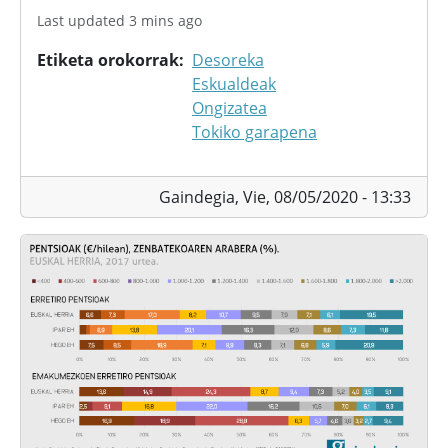
Last updated 3 mins ago
Etiketa orokorrak
Desoreka
Eskualdeak
Ongizatea
Tokiko garapena
Gaindegia,
Vie, 08/05/2020 - 13:33