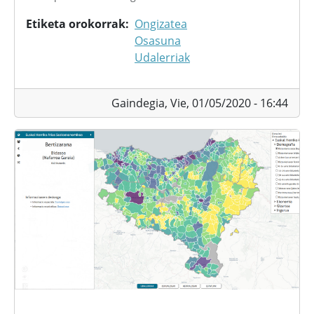
Etiketa orokorrak
Ongizatea
Osasuna
Udalerriak
Gaindegia,
Vie, 01/05/2020 - 16:44