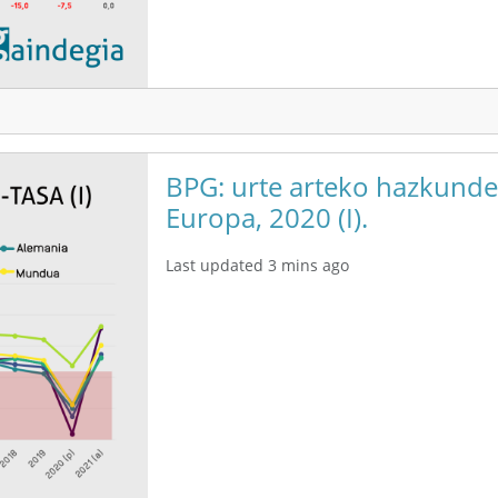
BPG: urte arteko hazkunde-
Europa, 2020 (I).
Last updated 3 mins ago