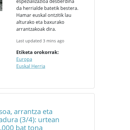
espezializazioa desberdina
da herrialde batetik bestera.
Hamar euskal ontzitik lau
alturako eta baxurako
arrantzakoak dira.
Last updated 3 mins ago
Etiketa orokorrak
Europa
Euskal Herria
asoa, arrantza eta
kadura (3/4): urtean
.000 bat tona