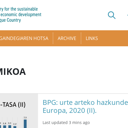
GAINDEGIAREN HOTSA
ARCHIVE
LINKS
MIKOA
BPG: urte arteko hazkunde-
Europa, 2020 (II).
Last updated 3 mins ago