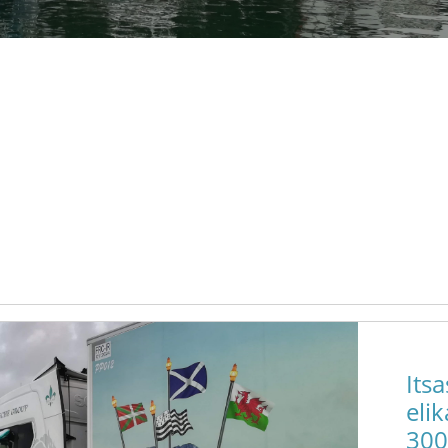
Its
eli
300