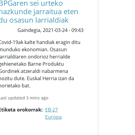
BPGaren sei urteko
hazkunde jarraitua eten
du osasun larrialdiak
Gaindegia,
2021-03-24 - 09:43
Covid-19ak kalte handiak eragin ditu
munduko ekonomian. Osasun
larrialdiaren ondorioz herrialde
gehienetako Barne Produktu
Gordinek atzeraldi nabarmena
nozitu dute. Euskal Herria izan da
horietako bat.
Last updated 3 mins ago
Etiketa orokorrak
EB-27
Europa