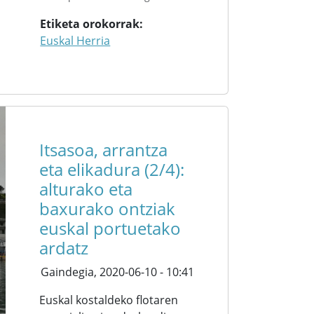
Etiketa orokorrak
Euskal Herria
Itsasoa, arrantza
eta elikadura (2/4):
alturako eta
baxurako ontziak
euskal portuetako
ardatz
Gaindegia,
2020-06-10 - 10:41
Euskal kostaldeko flotaren