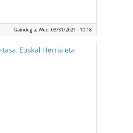
Gaindegia,
Wed, 03/31/2021 - 10:18
tasa. Euskal Herria eta