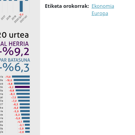
Etiketa orokorrak
Ekonomia
Europa