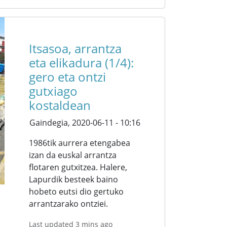
Itsasoa, arrantza
eta elikadura (1/4):
gero eta ontzi
gutxiago
kostaldean
Gaindegia,
2020-06-11 - 10:16
1986tik aurrera etengabea
izan da euskal arrantza
flotaren gutxitzea. Halere,
Lapurdik besteek baino
hobeto eutsi dio gertuko
arrantzarako ontziei.
Last updated 3 mins ago