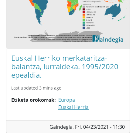
Euskal Herriko merkataritza-
balantza, lurraldeka. 1995/2020
epealdia.
Last updated 3 mins ago
Etiketa orokorrak
Europa
Euskal Herria
Gaindegia,
Fri, 04/23/2021 - 11:30