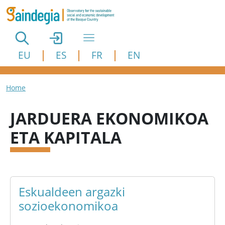
Skip to main content
EU
ES
FR
EN
Breadcrumb
Home
JARDUERA EKONOMIKOA
ETA KAPITALA
Eskualdeen argazki
sozioekonomikoa