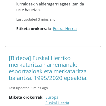
lurraldeekin alderagarri egitea izan da
urte hauetan.
Last updated 3 mins ago
Etiketa orokorrak
Euskal Herria
[Bideoa] Euskal Herriko
merkataritza harremanak:
esportazioak eta merkataritza-
balantza. 1995/2020 epealdia.
Last updated 3 mins ago
Etiketa orokorrak
Europa
Euskal Herria