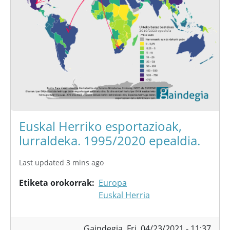
Euskal Herriko esportazioak,
lurraldeka. 1995/2020 epealdia.
Last updated 3 mins ago
Etiketa orokorrak
Europa
Euskal Herria
Gaindegia,
Fri, 04/23/2021 - 11:37