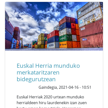
Euskal Herria munduko
merkataritzaren
bidegurutzean
Gaindegia,
2021-04-16 - 10:51
Euskal Herriak 2020 urtean munduko
herrialdeen hiru laurdenekin izan zuen