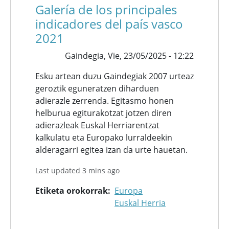
Galería de los principales
indicadores del país vasco
2021
Gaindegia,
Vie, 23/05/2025 - 12:22
Esku artean duzu Gaindegiak 2007 urteaz
geroztik eguneratzen diharduen
adierazle zerrenda. Egitasmo honen
helburua egiturakotzat jotzen diren
adierazleak Euskal Herriarentzat
kalkulatu eta Europako lurraldeekin
alderagarri egitea izan da urte hauetan.
Last updated 3 mins ago
Etiketa orokorrak
Europa
Euskal Herria