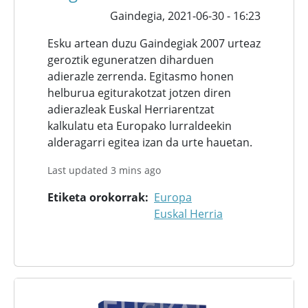
Gaindegia,
2021-06-30 - 16:23
Esku artean duzu Gaindegiak 2007 urteaz
geroztik eguneratzen diharduen
adierazle zerrenda. Egitasmo honen
helburua egiturakotzat jotzen diren
adierazleak Euskal Herriarentzat
kalkulatu eta Europako lurraldeekin
alderagarri egitea izan da urte hauetan.
Last updated 3 mins ago
Etiketa orokorrak
Europa
Euskal Herria