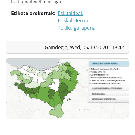
Last updated 3 mins ago
Etiketa orokorrak
Eskualdeak
Euskal Herria
Tokiko garapena
Gaindegia,
Wed, 05/13/2020 - 18:42