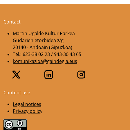
Contact
Martin Ugalde Kultur Parkea
Gudarien etorbidea z/g
20140 - Andoain (Gipuzkoa)
Tel.: 623-38 02 23 / 943-30 43 65
komunikazioa@gaindegia.eus
Content use
Legal notices
Privacy policy