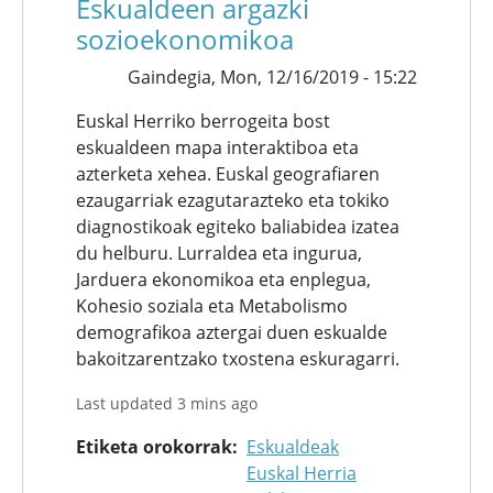
Eskualdeen argazki
sozioekonomikoa
Gaindegia,
Mon, 12/16/2019 - 15:22
Euskal Herriko berrogeita bost
eskualdeen mapa interaktiboa eta
azterketa xehea. Euskal geografiaren
ezaugarriak ezagutarazteko eta tokiko
diagnostikoak egiteko baliabidea izatea
du helburu. Lurraldea eta ingurua,
Jarduera ekonomikoa eta enplegua,
Kohesio soziala eta Metabolismo
demografikoa aztergai duen eskualde
bakoitzarentzako txostena eskuragarri.
Last updated 3 mins ago
Etiketa orokorrak
Eskualdeak
Euskal Herria