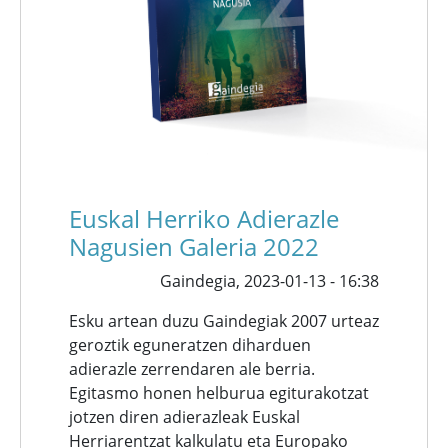
Euskal Herriko Adierazle
Nagusien Galeria 2022
Gaindegia,
2023-01-13 - 16:38
Esku artean duzu Gaindegiak 2007 urteaz
geroztik eguneratzen diharduen
adierazle zerrendaren ale berria.
Egitasmo honen helburua egiturakotzat
jotzen diren adierazleak Euskal
Herriarentzat kalkulatu eta Europako