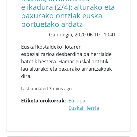
elikadura (2/4): alturako eta
baxurako ontziak euskal
portuetako ardatz
Gaindegia,
2020-06-10 - 10:41
Euskal kostaldeko flotaren
espezializazioa desberdina da herrialde
batetik bestera. Hamar euskal ontzitik
lau alturako eta baxurako arrantzakoak
dira.
Last updated 3 mins ago
Etiketa orokorrak
Europa
Euskal Herria