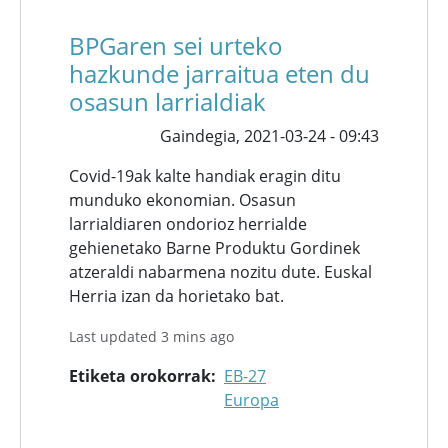
BPGaren sei urteko
hazkunde jarraitua eten du
osasun larrialdiak
Gaindegia,
2021-03-24 - 09:43
Covid-19ak kalte handiak eragin ditu
munduko ekonomian. Osasun
larrialdiaren ondorioz herrialde
gehienetako Barne Produktu Gordinek
atzeraldi nabarmena nozitu dute. Euskal
Herria izan da horietako bat.
Last updated 3 mins ago
Etiketa orokorrak
EB-27
Europa