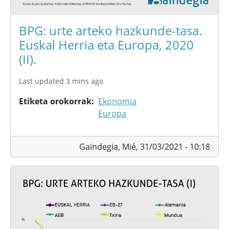
BPG: urte arteko hazkunde-tasa.
Euskal Herria eta Europa, 2020
(II).
Last updated 3 mins ago
Etiketa orokorrak
Ekonomia
Europa
Gaindegia,
Mié, 31/03/2021 - 10:18