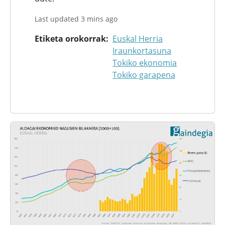
Last updated 3 mins ago
Etiketa orokorrak
Euskal Herria
Iraunkortasuna
Tokiko ekonomia
Tokiko garapena