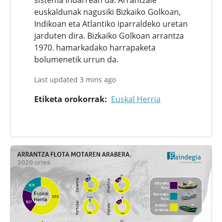
sistema indarrean da. Arrantzale
euskaldunak nagusiki Bizkaiko Golkoan,
Indikoan eta Atlantiko iparraldeko uretan
jarduten dira. Bizkaiko Golkoan arrantza
1970. hamarkadako harrapaketa
bolumenetik urrun da.
Last updated 3 mins ago
Etiketa orokorrak
Euskal Herria