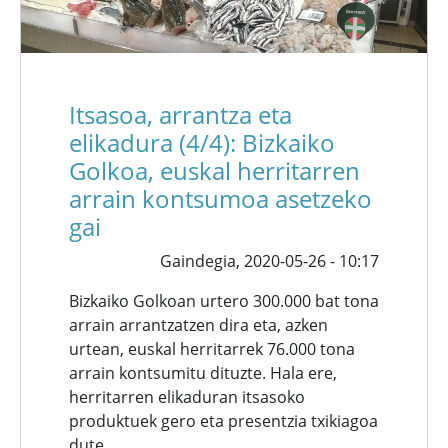
Itsasoa, arrantza eta
elikadura (4/4): Bizkaiko
Golkoa, euskal herritarren
arrain kontsumoa asetzeko
gai
Gaindegia,
2020-05-26 - 10:17
Bizkaiko Golkoan urtero 300.000 bat tona
arrain arrantzatzen dira eta, azken
urtean, euskal herritarrek 76.000 tona
arrain kontsumitu dituzte. Hala ere,
herritarren elikaduran itsasoko
produktuek gero eta presentzia txikiagoa
dute.