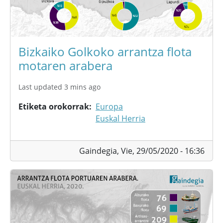
Bizkaiko Golkoko arrantza flota
motaren arabera
Last updated 3 mins ago
Etiketa orokorrak
Europa
Euskal Herria
Gaindegia,
Vie, 29/05/2020 - 16:36