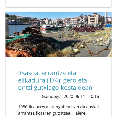
Itsasoa, arrantza eta
elikadura (1/4): gero eta
ontzi gutxiago kostaldean
Gaindegia,
2020-06-11 - 10:16
1986tik aurrera etengabea izan da euskal
arrantza flotaren gutxitzea. Halere,