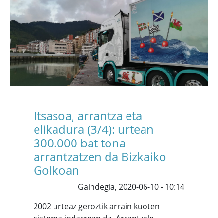
Itsasoa, arrantza eta
elikadura (3/4): urtean
300.000 bat tona
arrantzatzen da Bizkaiko
Golkoan
Gaindegia,
2020-06-10 - 10:14
2002 urteaz geroztik arrain kuoten