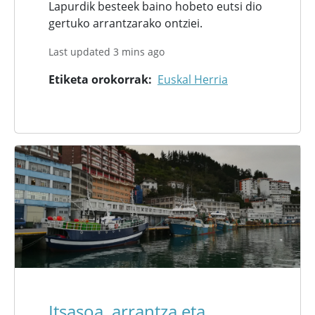
Lapurdik besteek baino hobeto eutsi dio
gertuko arrantzarako ontziei.
Last updated 3 mins ago
Etiketa orokorrak
Euskal Herria
Itsasoa, arrantza eta