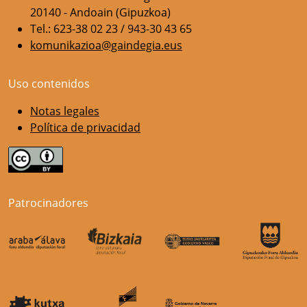
20140 - Andoain (Gipuzkoa)
Tel.: 623-38 02 23 / 943-30 43 65
komunikazioa@gaindegia.eus
Uso contenidos
Notas legales
Política de privacidad
Patrocinadores