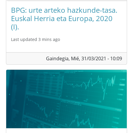
BPG: urte arteko hazkunde-tasa.
Euskal Herria eta Europa, 2020
(I).
Last updated 3 mins ago
Gaindegia,
Mié, 31/03/2021 - 10:09