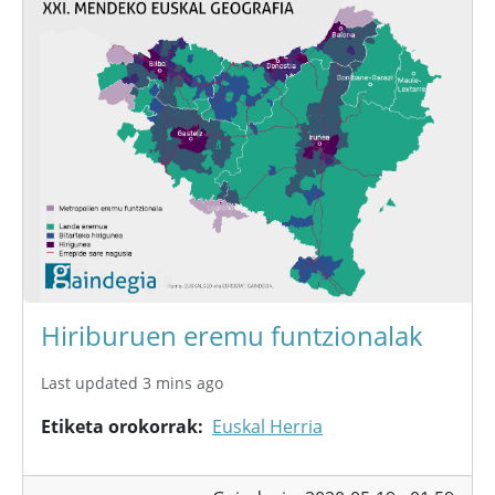
Hiriburuen eremu funtzionalak
Last updated 3 mins ago
Etiketa orokorrak
Euskal Herria