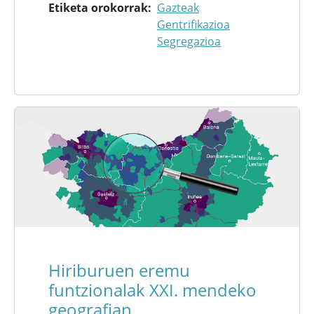
Etiketa orokorrak
Gazteak
Gentrifikazioa
Segregazioa
Hiriburuen eremu
funtzionalak XXI. mendeko
geografian