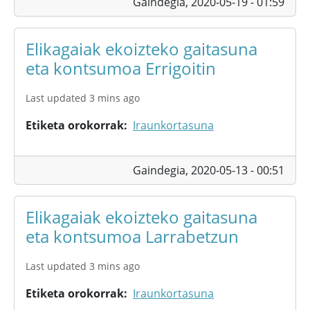
Gaindegia,
2020-05-19 - 01:59
Elikagaiak ekoizteko gaitasuna
eta kontsumoa Errigoitin
Last updated 3 mins ago
Etiketa orokorrak
Iraunkortasuna
Gaindegia,
2020-05-13 - 00:51
Elikagaiak ekoizteko gaitasuna
eta kontsumoa Larrabetzun
Last updated 3 mins ago
Etiketa orokorrak
Iraunkortasuna