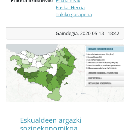
Etiketa orokorrak
Eskualdeak
Euskal Herria
Tokiko garapena
Gaindegia,
2020-05-13 - 18:42
Eskualdeen argazki
sozioekonomikoa