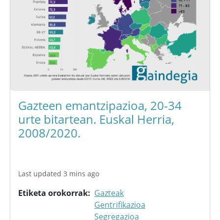
Gazteen emantzipazioa, 20-34
urte bitartean. Euskal Herria,
2008/2020.
Last updated 3 mins ago
Etiketa orokorrak
Gazteak
Gentrifikazioa
Segregazioa