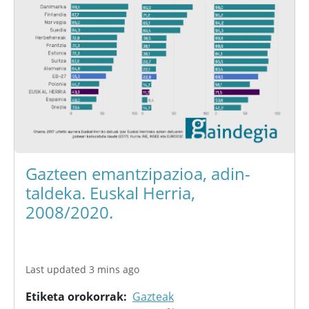
Gazteen emantzipazioa, adin-
taldeka. Euskal Herria,
2008/2020.
Last updated 3 mins ago
Etiketa orokorrak
Gazteak