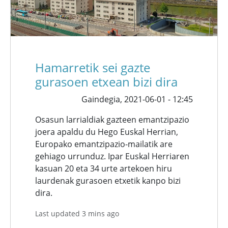
Hamarretik sei gazte
gurasoen etxean bizi dira
Gaindegia,
2021-06-01 - 12:45
Osasun larrialdiak gazteen emantzipazio
joera apaldu du Hego Euskal Herrian,
Europako emantzipazio-mailatik are
gehiago urrunduz. Ipar Euskal Herriaren
kasuan 20 eta 34 urte artekoen hiru
laurdenak gurasoen etxetik kanpo bizi
dira.
Last updated 3 mins ago