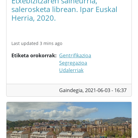
Etxebizitzaren salneurria,
salerosketa librean. Ipar Euskal
Herria, 2020.
Last updated 3 mins ago
Etiketa orokorrak
Gentrifikazioa
Segregazioa
Udalerriak
Gaindegia,
2021-06-03 - 16:37