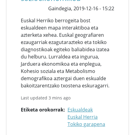
Gaindegia,
2019-12-16 - 15:22
Euskal Herriko berrogeita bost
eskualdeen mapa interaktiboa eta
azterketa xehea. Euskal geografiaren
ezaugarriak ezagutarazteko eta tokiko
diagnostikoak egiteko baliabidea izatea
du helburu. Lurraldea eta ingurua,
Jarduera ekonomikoa eta enplegua,
Kohesio soziala eta Metabolismo
demografikoa aztergai duen eskualde
bakoitzarentzako txostena eskuragarri.
Last updated 3 mins ago
Etiketa orokorrak
Eskualdeak
Euskal Herria
Tokiko garapena