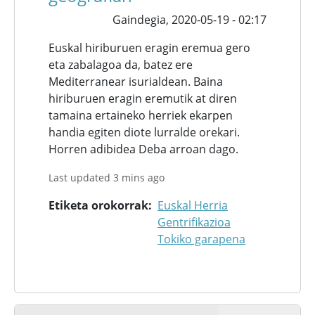
Gaindegia,
2020-05-19 - 02:17
Euskal hiriburuen eragin eremua gero
eta zabalagoa da, batez ere
Mediterranear isurialdean. Baina
hiriburuen eragin eremutik at diren
tamaina ertaineko herriek ekarpen
handia egiten diote lurralde orekari.
Horren adibidea Deba arroan dago.
Last updated 3 mins ago
Etiketa orokorrak
Euskal Herria
Gentrifikazioa
Tokiko garapena