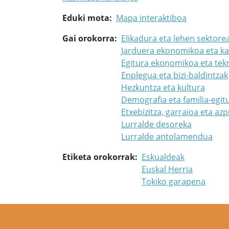
Eduki mota
Mapa interaktiboa
Gai orokorra
Elikadura eta lehen sektore
Jarduera ekonomikoa eta ka
Egitura ekonomikoa eta tek
Enplegua eta bizi-baldintzak
Hezkuntza eta kultura
Demografia eta familia-egit
Etxebizitza, garraioa eta azp
Lurralde desoreka
Lurralde antolamendua
Etiketa orokorrak
Eskualdeak
Euskal Herria
Tokiko garapena