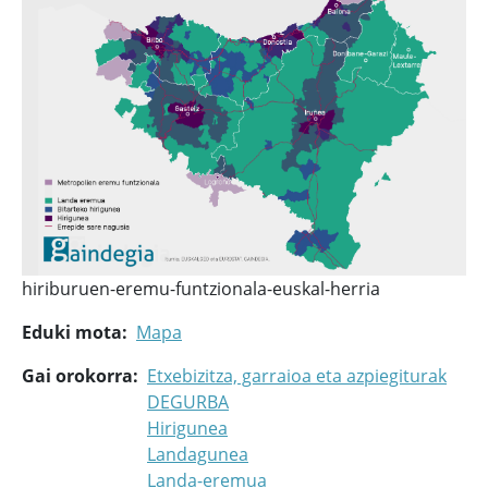
hiriburuen-eremu-funtzionala-euskal-herria
Eduki mota
Mapa
Gai orokorra
Etxebizitza, garraioa eta azpiegiturak
DEGURBA
Hirigunea
Landagunea
Landa-eremua