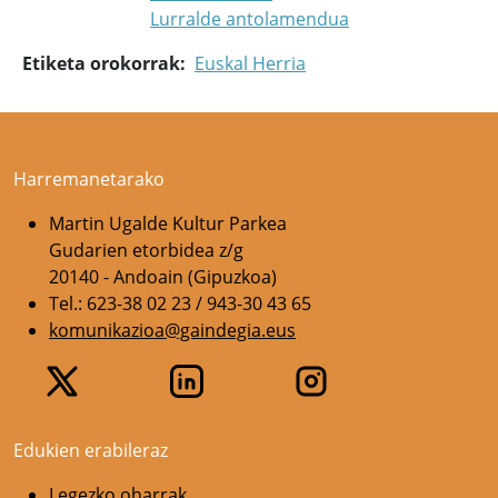
Lurralde antolamendua
Etiketa orokorrak
Euskal Herria
Harremanetarako
Martin Ugalde Kultur Parkea
Gudarien etorbidea z/g
20140 - Andoain (Gipuzkoa)
Tel.: 623-38 02 23 / 943-30 43 65
komunikazioa@gaindegia.eus
Edukien erabileraz
Legezko oharrak