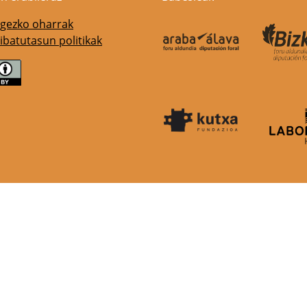
gezko oharrak
ibatutasun politikak