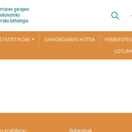
STATISTIKOAK
GAINDEGIAREN HOTSA
HEMEROTE
LOTUR
n erabileraz
Babesleak