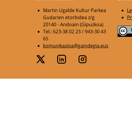
Martin Ugalde Kultur Parkea
Le
Gudarien etorbidea z/g
Pr
20140 - Andoain (Gipuzkoa)
Tel.: 623-38 02 23 / 943-30 43
65
komunikazioa@gaindegia.eus