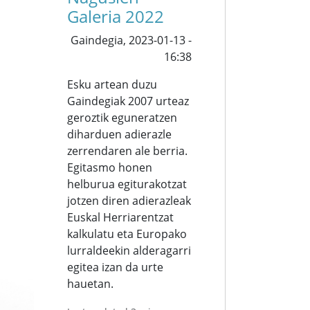
Galeria 2022
Gaindegia,
2023-01-13 -
16:38
Esku artean duzu
Gaindegiak 2007 urteaz
geroztik eguneratzen
diharduen adierazle
zerrendaren ale berria.
Egitasmo honen
helburua egiturakotzat
jotzen diren adierazleak
Euskal Herriarentzat
kalkulatu eta Europako
lurraldeekin alderagarri
egitea izan da urte
hauetan.