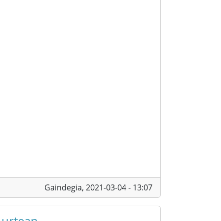
Gaindegia,
2021-03-04 - 13:07
 urtean