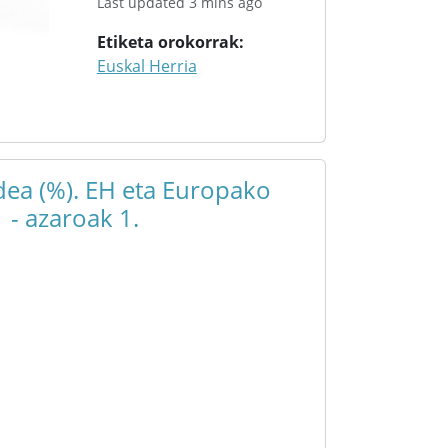
Last updated 3 mins ago
Etiketa orokorrak
Euskal Herria
ea (%). EH eta Europako
 - azaroak 1.