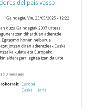
dores del país vasco
Gaindegia,
Vie, 23/05/2025 - 12:22
ean duzu Gaindegiak 2007 urteaz
 eguneratzen diharduen adierazle
. Egitasmo honen helburua
tzat jotzen diren adierazleak Euskal
ntzat kalkulatu eta Europako
kin alderagarri egitea izan da urte
ted 3 mins ago
orokorrak
Europa
Euskal Herria