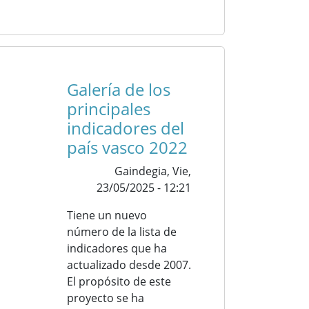
Galería de los
principales
indicadores del
país vasco 2022
Gaindegia,
Vie,
23/05/2025 - 12:21
Tiene un nuevo
número de la lista de
indicadores que ha
actualizado desde 2007.
El propósito de este
proyecto se ha