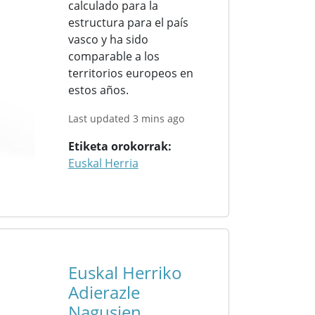
calculado para la
estructura para el país
vasco y ha sido
comparable a los
territorios europeos en
estos años.
Last updated 3 mins ago
Etiketa orokorrak
Euskal Herria
Euskal Herriko
Adierazle
Nagusien