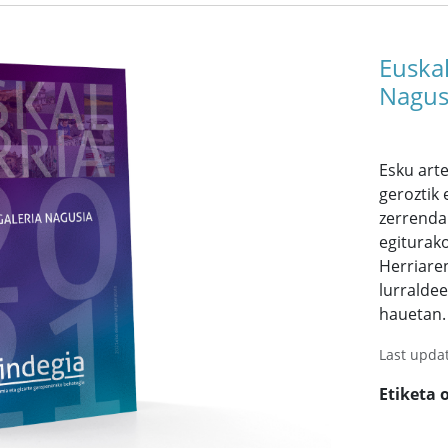
Euskal
Nagus
Esku art
geroztik
zerrenda
egiturako
Herriare
lurraldee
hauetan.
Last upda
Etiketa 