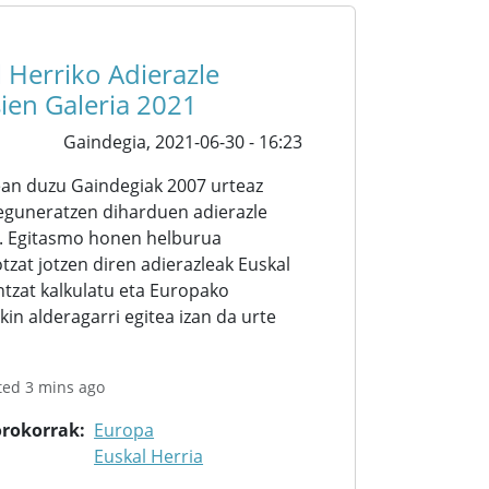
 Herriko Adierazle
ien Galeria 2021
Gaindegia,
2021-06-30 - 16:23
ean duzu Gaindegiak 2007 urteaz
 eguneratzen diharduen adierazle
. Egitasmo honen helburua
tzat jotzen diren adierazleak Euskal
ntzat kalkulatu eta Europako
kin alderagarri egitea izan da urte
ted 3 mins ago
orokorrak
Europa
Euskal Herria