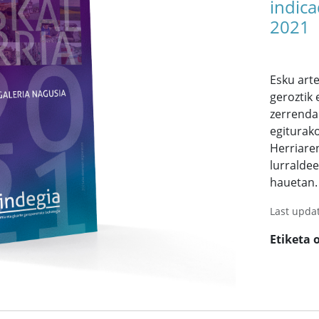
indica
2021
Esku art
geroztik
zerrenda
egiturako
Herriare
lurraldee
hauetan.
Last upda
Etiketa 