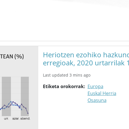
Heriotzen ezohiko hazkund
erregioak, 2020 urtarrilak 1
Last updated 3 mins ago
Etiketa orokorrak
Europa
Euskal Herria
Osasuna